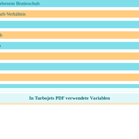
egebenem Bruttoschub
ft-Verhältnis
ub
b
In Turbojets PDF verwendete Variablen