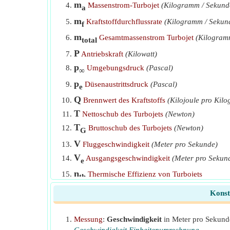
m
Massenstrom-Turbojet
(Kilogramm / Sekund
a
m
Kraftstoffdurchflussrate
(Kilogramm / Sekun
f
m
Gesamtmassenstrom Turbojet
(Kilogram
total
P
Antriebskraft
(Kilowatt)
p
Umgebungsdruck
(Pascal)
∞
p
Düsenaustrittsdruck
(Pascal)
e
Q
Brennwert des Kraftstoffs
(Kilojoule pro Kil
T
Nettoschub des Turbojets
(Newton)
T
Bruttoschub des Turbojets
(Newton)
G
V
Fluggeschwindigkeit
(Meter pro Sekunde)
V
Ausgangsgeschwindigkeit
(Meter pro Sekun
e
η
Thermische Effizienz von Turbojets
th
Konst
Messung
:
Geschwindigkeit
in Meter pro Sekund