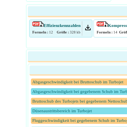
Effizienzkennzahlen
Kompress
Formeln :
12
Größe :
328
kb
Formeln :
14
Größ
Abgasgeschwindigkeit bei Bruttoschub im Turbojet
Abgasgeschwindigkeit bei gegebenem Schub im Turb
Bruttoschub des Turbojets bei gegebenem Nettoschu
Düsenaustrittsbereich im Turbojet
Fluggeschwindigkeit bei gegebenem Schub im Turbo