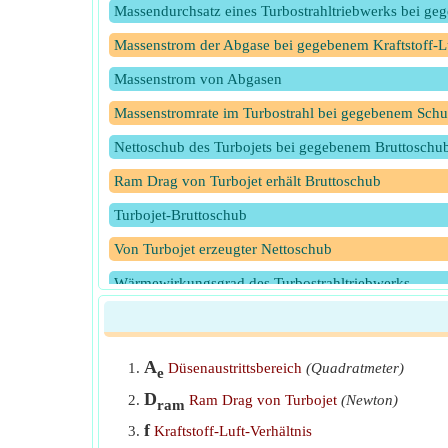
Massendurchsatz eines Turbostrahltriebwerks bei g
Massenstrom der Abgase bei gegebenem Kraftstoff-Lu
Massenstrom von Abgasen
Massenstromrate im Turbostrahl bei gegebenem Sch
Nettoschub des Turbojets bei gegebenem Bruttoschu
Ram Drag von Turbojet erhält Bruttoschub
Turbojet-Bruttoschub
Von Turbojet erzeugter Nettoschub
Wärmewirkungsgrad des Turbostrahltriebwerks
A
Düsenaustrittsbereich
(Quadratmeter)
e
D
Ram Drag von Turbojet
(Newton)
ram
f
Kraftstoff-Luft-Verhältnis