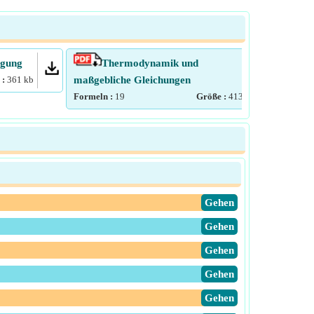
ugung
Thermodynamik und
 :
361
kb
maßgebliche Gleichungen
Form
Formeln :
19
Größe :
413
kb
​Gehen
​Gehen
​Gehen
​Gehen
​Gehen