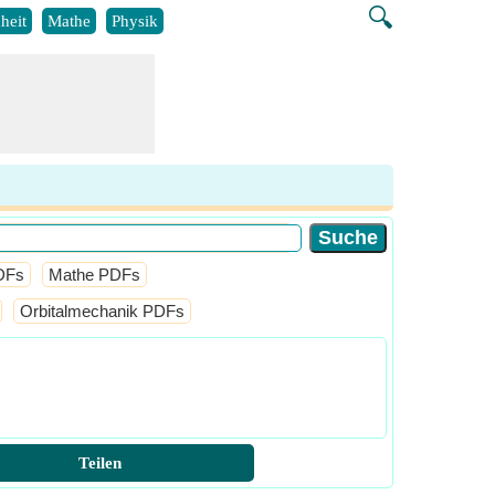
🔍
heit
Mathe
Physik
DFs
Mathe PDFs
Orbitalmechanik PDFs
Teilen