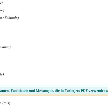
e)
de)
m / Sekunde)
ogramm)
de)
anten, Funktionen und Messungen, die in Turbojets PDF verwendet 
e (m/s)