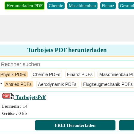
Herunterladen PDF
Chemie
Maschinenbau
Finanz
Gesund
Turbojets PDF herunterladen
Physik PDFs
Chemie PDFs
Finanz PDFs
Maschinenbau P
⤿
Antrieb PDFs
Aerodynamik PDFs
Flugzeugmechanik PDFs
Turbojets
Pdf
Formeln :
14
Größe :
0 kb
FREI Herunterladen