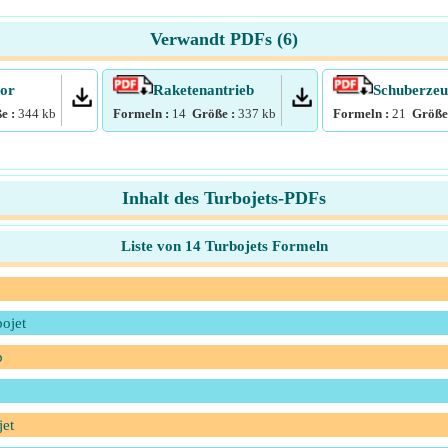
Verwandt PDFs (
6
)
or
Raketenantrieb
Schuberze
e :
344
kb
Formeln :
14
Größe :
337
kb
Formeln :
21
Größe
Inhalt des Turbojets-PDFs
Liste von 14 Turbojets Formeln
ojet
b
jet