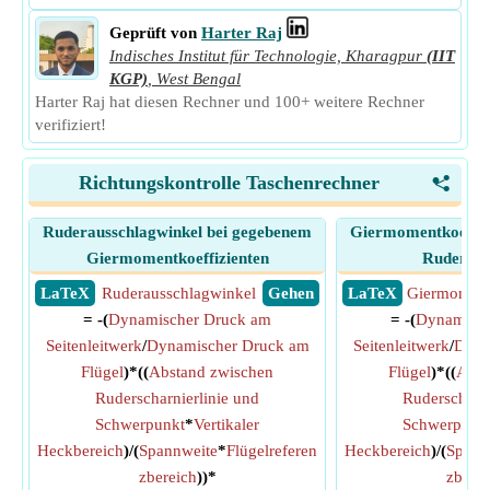
Geprüft von
Harter Raj
Indisches Institut für Technologie, Kharagpur
(IIT
KGP)
,
West Bengal
Harter Raj hat diesen Rechner und 100+ weitere Rechner
verifiziert!
Richtungskontrolle Taschenrechner
<
Ruderausschlagwinkel bei gegebenem
Giermomentkoeffizi
Giermomentkoeffizienten
Ruderaus
​ LaTeX
Ruderausschlagwinkel
​ Gehen
​ LaTeX
Giermomentk
= -(
Dynamischer Druck am
= -(
Dynamisch
Seitenleitwerk
/
Dynamischer Druck am
Seitenleitwerk
/
Dyna
Flügel
)*((
Abstand zwischen
Flügel
)*((
Abst
Ruderscharnierlinie und
Ruderscharni
Schwerpunkt
*
Vertikaler
Schwerpunk
Heckbereich
)/(
Spannweite
*
Flügelreferen
Heckbereich
)/(
Spann
zbereich
))*
zberei