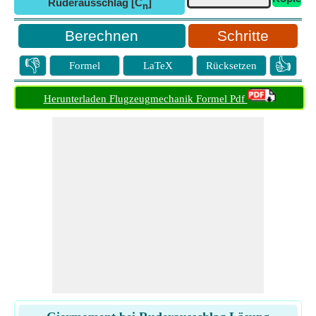
Ruderausschlag [C
]
n
Schritte
👎
👍
Formel
LaTeX
Rücksetzen
Herunterladen Flugzeugmechanik Formel Pdf