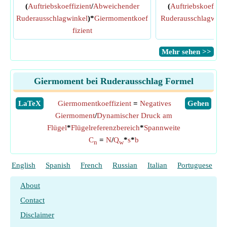
(
Auftriebskoeffizient
/
Abweichender
(
Auftriebskoeffizie
Ruderausschlagwinkel
)*
Giermomentkoef
Ruderausschlagwink
fizient
win
​Mehr sehen >>
Giermoment bei Ruderausschlag Formel
​LaTeX
Giermomentkoeffizient
=
Negatives
​Gehen
Giermoment
/
Dynamischer Druck am
Flügel
*
Flügelreferenzbereich
*
Spannweite
C
=
N
/
Q
*
s
*
b
n
w
English
Spanish
French
Russian
Italian
Portuguese
P
About
Contact
Disclaimer