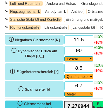
↳
Luft- und Raumfahrt
Andere und Extras
Grundlegende P
⤿
Flugzeugmechanik
Aerodynamik
Antrieb
Orbitalmech
⤿
Statische Stabilität und Kontrolle
Einführung und maßgeblic
⤿
Richtungskontrolle
Längskontrolle
Längsstabilität
Richt
+10%
ⓘ
Negatives Giermoment [N]
-10%
+10%
ⓘ
Dynamischer Druck am
-10%
Flügel [Q
]
w
+10%
ⓘ
-10%
Flügelreferenzbereich [s]
+10%
ⓘ
-10%
Spannweite [b]
ⓘ
Giermoment bei
⎘
Kopie