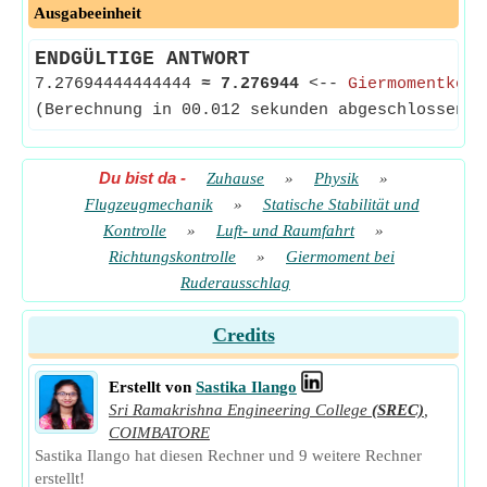
Ausgabeeinheit
ENDGÜLTIGE ANTWORT
7.27694444444444
≈
7.276944
<--
Giermomentkoef
(Berechnung in 00.012 sekunden abgeschlossen)
Du bist da
-
Zuhause
»
Physik
»
Flugzeugmechanik
»
Statische Stabilität und
Kontrolle
»
Luft- und Raumfahrt
»
Richtungskontrolle
»
Giermoment bei
Ruderausschlag
Credits
Erstellt von
Sastika Ilango
Sri Ramakrishna Engineering College
(SREC)
,
COIMBATORE
Sastika Ilango hat diesen Rechner und 9 weitere Rechner
erstellt!