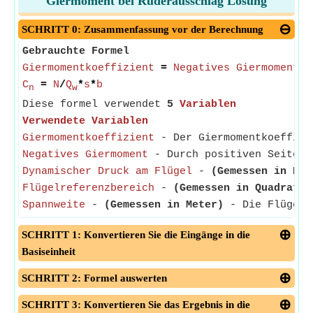
Giermoment bei Ruderausschlag Lösung
SCHRITT 0: Zusammenfassung vor der Berechnung
Gebrauchte Formel
Giermomentkoeffizient
=
Negatives Giermoment
/
D
C
=
N
/
Q
*
s
*
b
n
w
Diese formel verwendet
5
Variablen
Verwendete Variablen
Giermomentkoeffizient
- Der Giermomentkoeffizie
Negatives Giermoment
- Durch positiven Seitens
Dynamischer Druck am Flügel
-
(Gemessen in Pas
Flügelreferenzbereich
-
(Gemessen in Quadratme
Spannweite
-
(Gemessen in Meter)
- Die Flügelsp
SCHRITT 1: Konvertieren Sie die Eingänge in die
Basiseinheit
SCHRITT 2: Formel auswerten
SCHRITT 3: Konvertieren Sie das Ergebnis in die