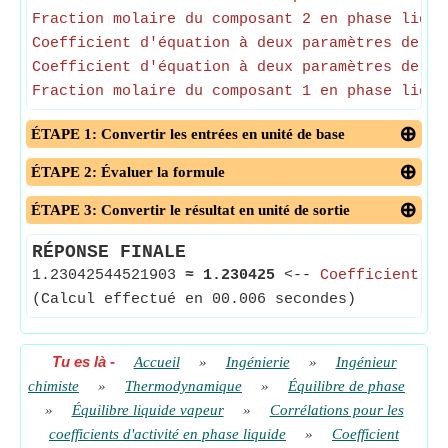
Fraction molaire du composant 2 en phase liqui
Coefficient d'équation à deux paramètres de Ma
Coefficient d'équation à deux paramètres de Ma
Fraction molaire du composant 1 en phase liqui
ÉTAPE 1: Convertir les entrées en unité de base
ÉTAPE 2: Évaluer la formule
ÉTAPE 3: Convertir le résultat en unité de sortie
RÉPONSE FINALE
1.23042544521903
≈
1.230425
<--
Coefficient d'
(Calcul effectué en 00.006 secondes)
Tu es là
-
Accueil
»
Ingénierie
»
Ingénieur
chimiste
»
Thermodynamique
»
Équilibre de phase
»
Équilibre liquide vapeur
»
Corrélations pour les
coefficients d'activité en phase liquide
»
Coefficient