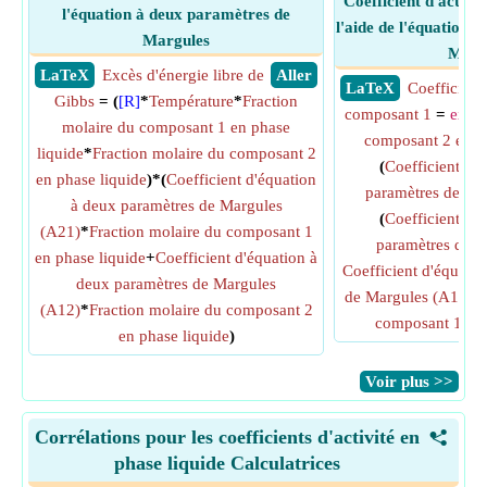
Coefficient d'activi
l'équation à deux paramètres de
l'aide de l'équation 
Margules
Marg
​ LaTeX
Excès d'énergie libre de
​ Aller
​ LaTeX
Coefficient 
Gibbs
= (
[R]
*
Température
*
Fraction
composant 1
=
exp
((
molaire du composant 1 en phase
composant 2 en ph
liquide
*
Fraction molaire du composant 2
(
Coefficient d'
en phase liquide
)*(
Coefficient d'équation
paramètres de Ma
à deux paramètres de Margules
(
Coefficient d'
(A21)
*
Fraction molaire du composant 1
paramètres de M
en phase liquide
+
Coefficient d'équation à
Coefficient d'équati
deux paramètres de Margules
de Margules (A12)
)*
(A12)
*
Fraction molaire du composant 2
composant 1 en 
en phase liquide
)
​Voir plus >>
Corrélations pour les coefficients d'activité en
<
phase liquide Calculatrices