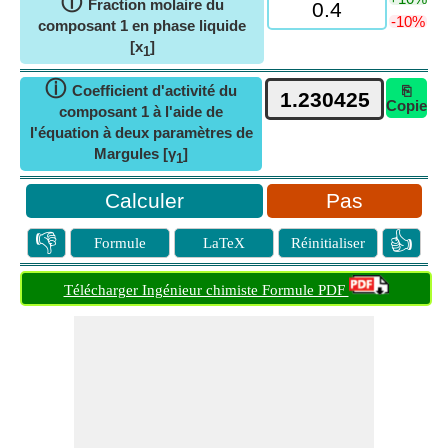
ⓘ
Fraction molaire du
-10%
composant 1 en phase liquide
[x
]
1
ⓘ
Coefficient d'activité du
⎘
Copie
composant 1 à l'aide de
l'équation à deux paramètres de
Margules [γ
]
1
Pas
👎
👍
Formule
LaTeX
Réinitialiser
Télécharger Ingénieur chimiste Formule PDF