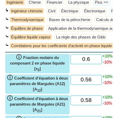
Ingénierie
Chimie
Financier
La physique
​Plus >>
↳
Ingénieur chimiste
Civil
Électrique
Électronique
​Plu
⤿
Thermodynamique
Bases de la pétrochimie
Calculs de 
⤿
Équilibre de phase
Application de la thermodynamique aux
⤿
Équilibre liquide vapeur
La règle des phases de Gibb
⤿
Corrélations pour les coefficients d'activité en phase liquide
+10%
ⓘ
Fraction molaire du
-10%
composant 2 en phase liquide
[x
]
2
+10%
ⓘ
Coefficient d'équation à deux
-10%
paramètres de Margules (A12)
[A
]
12
+10%
ⓘ
Coefficient d'équation à deux
-10%
paramètres de Margules (A21)
[A
]
21
+10%