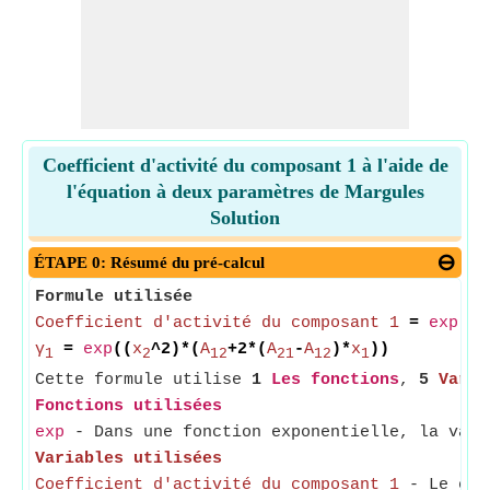
Coefficient d'activité du composant 1 à l'aide de
l'équation à deux paramètres de Margules
Solution
ÉTAPE 0: Résumé du pré-calcul
Formule utilisée
Coefficient d'activité du composant 1
=
exp
((
F
γ
=
exp
((
x
^2)*(
A
+2*(
A
-
A
)*
x
))
1
2
12
21
12
1
Cette formule utilise
1
Les fonctions
,
5
Varia
Fonctions utilisées
exp
- Dans une fonction exponentielle, la vale
Variables utilisées
Coefficient d'activité du composant 1
- Le coef