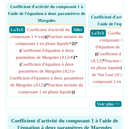
Coefficient d'activité du composant 1 à
l'aide de l'équation à deux paramètres de
Coefficient d'activi
Margules
l'aide de l'équa
​ LaTeX
Coefficient d'activité du
​ Aller
​ LaTeX
Coefficient 
composant 1
=
exp
((
Fraction molaire du
composant 1
=
composant 2 en phase liquide
^2)*
d'équation de Van
(
Coefficient d'équation à deux
((
Coefficient d'équ
paramètres de Margules (A12)
+2*
(A'12)
*
Fraction mol
(
Coefficient d'équation à deux
en phase liquide
)/(
Co
paramètres de Margules (A21)
-
de Van Laar (A'21)
*
Coefficient d'équation à deux paramètres
composant 2 en phas
de Margules (A12)
)*
Fraction molaire du
composant 1 en phase liquide
))
​Voir plus >>
Coefficient d'activité du composant 1 à l'aide de
l'équation à deux paramètres de Margules