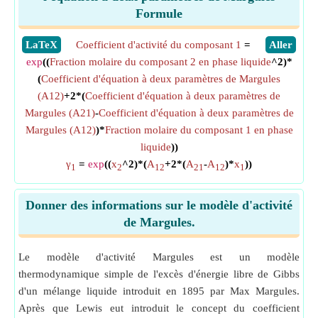
Formule
​LaTeX
Coefficient d'activité du composant 1
=
​Aller
exp
((
Fraction molaire du composant 2 en phase liquide
^2)*
(
Coefficient d'équation à deux paramètres de Margules
(A12)
+2*(
Coefficient d'équation à deux paramètres de
Margules (A21)
-
Coefficient d'équation à deux paramètres de
Margules (A12)
)*
Fraction molaire du composant 1 en phase
liquide
))
γ
=
exp
((
x
^2)*(
A
+2*(
A
-
A
)*
x
))
1
2
12
21
12
1
Donner des informations sur le modèle d'activité
de Margules.
Le modèle d'activité Margules est un modèle
thermodynamique simple de l'excès d'énergie libre de Gibbs
d'un mélange liquide introduit en 1895 par Max Margules.
Après que Lewis eut introduit le concept du coefficient