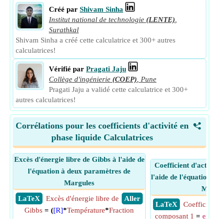
Créé par
Shivam Sinha
Institut national de technologie
(LENTE)
,
Surathkal
Shivam Sinha a créé cette calculatrice et 300+ autres
calculatrices!
Vérifié par
Pragati Jaju
Collège d'ingénierie
(COEP)
,
Pune
Pragati Jaju a validé cette calculatrice et 300+
autres calculatrices!
Corrélations pour les coefficients d'activité en
<
phase liquide Calculatrices
Excès d'énergie libre de Gibbs à l'aide de
Coefficient d'activi
l'équation à deux paramètres de
l'aide de l'équation 
Margules
Marg
​ LaTeX
Excès d'énergie libre de
​ Aller
​ LaTeX
Coefficient 
Gibbs
= (
[R]
*
Température
*
Fraction
composant 1
=
exp
((