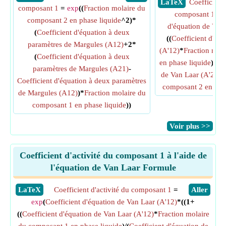
​ LaTeX
Coefficient 
composant 1
=
exp
((
Fraction molaire du
composant 1
=
composant 2 en phase liquide
^2)*
d'équation de Van
(
Coefficient d'équation à deux
((
Coefficient d'équ
paramètres de Margules (A12)
+2*
(A'12)
*
Fraction mol
(
Coefficient d'équation à deux
en phase liquide
)/(
Co
paramètres de Margules (A21)
-
de Van Laar (A'21)
*
Coefficient d'équation à deux paramètres
composant 2 en phas
de Margules (A12)
)*
Fraction molaire du
composant 1 en phase liquide
))
​Voir plus >>
Coefficient d'activité du composant 1 à l'aide de
l'équation de Van Laar Formule
​LaTeX
Coefficient d'activité du composant 1
=
​Aller
exp
(
Coefficient d'équation de Van Laar (A'12)
*((1+
((
Coefficient d'équation de Van Laar (A'12)
*
Fraction molaire