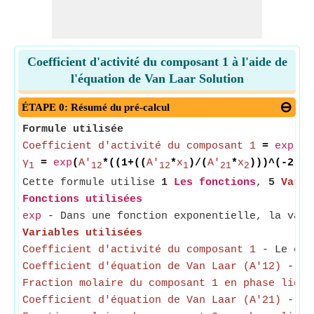
Coefficient d'activité du composant 1 à l'aide de
l'équation de Van Laar Solution
ÉTAPE 0: Résumé du pré-calcul
Formule utilisée
Coefficient d'activité du composant 1
=
exp
(
Co
γ
=
exp
(
A'
*((1+((
A'
*
x
)/(
A'
*
x
)))^(-2)))
1
12
12
1
21
2
Cette formule utilise
1
Les fonctions
,
5
Varia
Fonctions utilisées
exp
- Dans une fonction exponentielle, la vale
Variables utilisées
Coefficient d'activité du composant 1
- Le coef
Coefficient d'équation de Van Laar (A'12)
- Le 
Fraction molaire du composant 1 en phase liqui
Coefficient d'équation de Van Laar (A'21)
- Le 