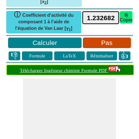
[x
]
2
ⓘ
Coefficient d'activité du
⎘
Copie
composant 1 à l'aide de
l'équation de Van Laar [γ
]
1
Pas
👎
👍
Formule
LaTeX
Réinitialiser
Télécharger Ingénieur chimiste Formule PDF