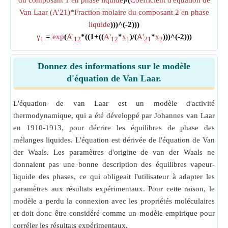
du composant 1 en phase liquide
)/(
Coefficient d'équation de
Van Laar (A'21)
*
Fraction molaire du composant 2 en phase
liquide
)))^(-2)))
γ
=
exp
(
A'
*((1+((
A'
*
x
)/(
A'
*
x
)))^(-2)))
1
12
12
1
21
2
Donnez des informations sur le modèle
d'équation de Van Laar.
L'équation de van Laar est un modèle d'activité
thermodynamique, qui a été développé par Johannes van Laar
en 1910-1913, pour décrire les équilibres de phase des
mélanges liquides. L'équation est dérivée de l'équation de Van
der Waals. Les paramètres d'origine de van der Waals ne
donnaient pas une bonne description des équilibres vapeur-
liquide des phases, ce qui obligeait l'utilisateur à adapter les
paramètres aux résultats expérimentaux. Pour cette raison, le
modèle a perdu la connexion avec les propriétés moléculaires
et doit donc être considéré comme un modèle empirique pour
corréler les résultats expérimentaux.