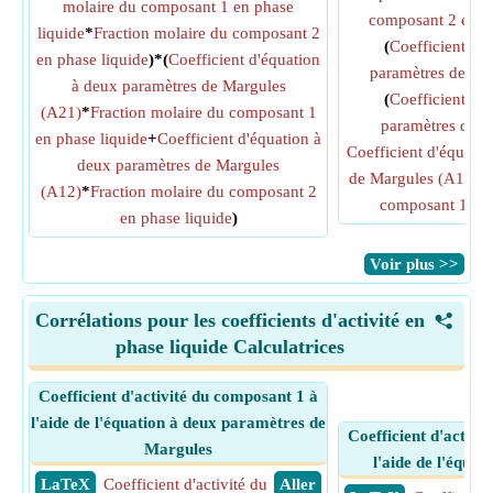
molaire du composant 1 en phase
composant 2 en ph
liquide
*
Fraction molaire du composant 2
(
Coefficient d'
en phase liquide
)*(
Coefficient d'équation
paramètres de Ma
à deux paramètres de Margules
(
Coefficient d'
(A21)
*
Fraction molaire du composant 1
paramètres de M
en phase liquide
+
Coefficient d'équation à
Coefficient d'équati
deux paramètres de Margules
de Margules (A12)
)*
(A12)
*
Fraction molaire du composant 2
composant 1 en 
en phase liquide
)
​Voir plus >>
Corrélations pour les coefficients d'activité en
<
phase liquide Calculatrices
Coefficient d'activité du composant 1 à
l'aide de l'équation à deux paramètres de
Coefficient d'activi
Margules
l'aide de l'équa
​ LaTeX
Coefficient d'activité du
​ Aller