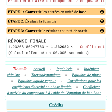
Fraction molaire du composant 2 en phase liqui
ÉTAPE 1: Convertir les entrées en unité de base
ÉTAPE 2: Évaluer la formule
ÉTAPE 3: Convertir le résultat en unité de sortie
RÉPONSE FINALE
1.23268186247763
≈
1.232682
<--
Coefficient d'
(Calcul effectué en 00.005 secondes)
Tu es là
-
Accueil
»
Ingénierie
»
Ingénieur
chimiste
»
Thermodynamique
»
Équilibre de phase
»
Équilibre liquide vapeur
»
Corrélations pour les
coefficients d'activité en phase liquide
»
Coefficient
d'activité du composant 1 à l'aide de l'équation de Van Laar
Crédits