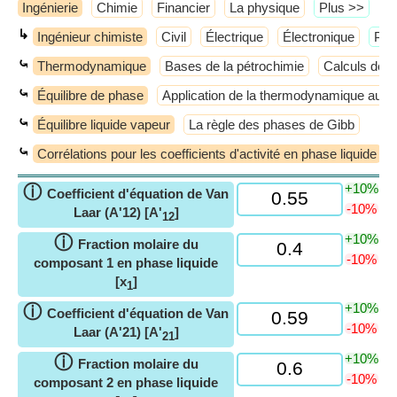
Ingénierie
Chimie
Financier
La physique
​Plus >>
↳
Ingénieur chimiste
Civil
Électrique
Électronique
​Plu
⤿
Thermodynamique
Bases de la pétrochimie
Calculs de 
⤿
Équilibre de phase
Application de la thermodynamique aux
⤿
Équilibre liquide vapeur
La règle des phases de Gibb
⤿
Corrélations pour les coefficients d'activité en phase liquide
+10%
ⓘ
Coefficient d'équation de Van
-10%
Laar (A'12) [A'
]
12
+10%
ⓘ
Fraction molaire du
-10%
composant 1 en phase liquide
[x
]
1
+10%
ⓘ
Coefficient d'équation de Van
-10%
Laar (A'21) [A'
]
21
+10%
ⓘ
Fraction molaire du
-10%
composant 2 en phase liquide