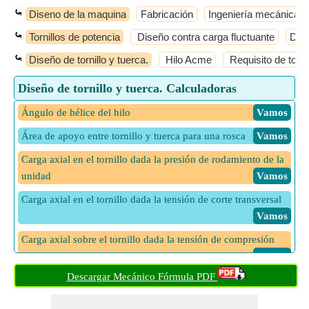
⤿
Diseno de la maquina
Fabricación
Ingeniería mecánica
⤿
Tornillos de potencia
Diseño contra carga fluctuante
Dise
⤿
Diseño de tornillo y tuerca.
Hilo Acme
Requisito de torqu
Diseño de tornillo y tuerca. Calculadoras
Ángulo de hélice del hilo
​ Vamos
Área de apoyo entre tornillo y tuerca para una rosca
​ Vamos
Carga axial en el tornillo dada la presión de rodamiento de la
unidad
​ Vamos
Carga axial en el tornillo dada la tensión de corte transversal
​ Vamos
Carga axial sobre el tornillo dada la tensión de compresión
directa
​ Vamos
Descargar Mecánico Fórmula PDF
Carga axial sobre el tornillo dado el esfuerzo cortante
transversal en la raíz de la tuerca
​ Vamos