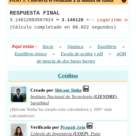
PASO 3: Convierta el resultado a la unidad de salida
RESPUESTA FINAL
3.14612803567824
≈
3.146128
<--
Logaritmo nega
(Cálculo completado en 00.022 segundos)
Aquí estás
-
Inicio
»
Química
»
Equilibrio
»
Equilibrio iónico
»
Escala de acidez y pH
»
pOH
de mezcla de dos bases fuertes
Créditos
Creado por
Shivam Sinha
Instituto Nacional de Tecnología
(LIENDRE)
,
Surathkal
¡Shivam Sinha ha creado esta calculadora y 300+ más
calculadoras!
Verificada por
Pragati Jaju
Colegio de Ingenieria
(COEP)
,
Pune