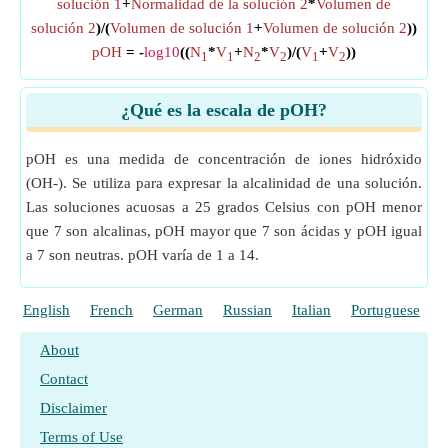
solución 1
+
Normalidad de la solución 2
*
Volumen de
solución 2
)/(
Volumen de solución 1
+
Volumen de solución 2
))
pOH
= -
log10
((
N
*
V
+
N
*
V
)/(
V
+
V
))
1
1
2
2
1
2
¿Qué es la escala de pOH?
pOH es una medida de concentración de iones hidróxido
(OH-). Se utiliza para expresar la alcalinidad de una solución.
Las soluciones acuosas a 25 grados Celsius con pOH menor
que 7 son alcalinas, pOH mayor que 7 son ácidas y pOH igual
a 7 son neutras. pOH varía de 1 a 14.
English
French
German
Russian
Italian
Portuguese
P
About
Contact
Disclaimer
Terms of Use