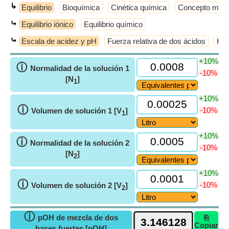
↳
Equilibrio
Bioquímica
Cinética química
Concepto molec
⤿
Equilibrio iónico
Equilibrio químico
⤿
Escala de acidez y pH
Fuerza relativa de dos ácidos
Hid
+10%
ⓘ
Normalidad de la solución 1
-10%
[N
]
1
+10%
ⓘ
-10%
Volumen de solución 1 [V
]
1
+10%
ⓘ
Normalidad de la solución 2
-10%
[N
]
2
+10%
ⓘ
-10%
Volumen de solución 2 [V
]
2
ⓘ
pOH de mezcla de dos
⎘
Copiar
bases fuertes [pOH]