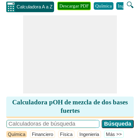
🔍
Descargar PDF
Química
Ingenieria
Calculadora A a Z
Calculadora pOH de mezcla de dos bases
fuertes
Química
Financiero
Física
Ingenieria
​Más >>