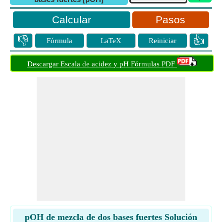
Pasos
👎
👍
Fórmula
LaTeX
Reiniciar
Descargar Escala de acidez y pH Fórmulas PDF
pOH de mezcla de dos bases fuertes Solución