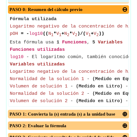
PASO 0: Resumen del cálculo previo
Fórmula utilizada
Logaritmo negativo de la concentración de hidr
pOH
= -
log10
((
N
*
V
+
N
*
V
)/(
V
+
V
))
1
1
2
2
1
2
Esta fórmula usa
1
Funciones
,
5
Variables
Funciones utilizadas
log10
- El logaritmo común, también conocido c
Variables utilizadas
Logaritmo negativo de la concentración de hidr
Normalidad de la solución 1
-
(Medido en Equiv
Volumen de solución 1
-
(Medido en Litro)
- El 
Normalidad de la solución 2
-
(Medido en Equiv
Volumen de solución 2
-
(Medido en Litro)
- El 
PASO 1: Convierta la (s) entrada (s) a la unidad base
PASO 2: Evaluar la fórmula