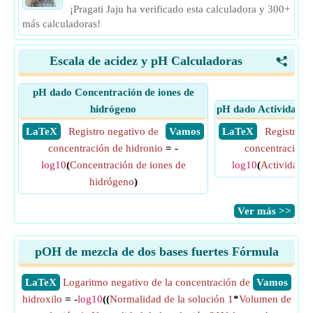
¡Pragati Jaju ha verificado esta calculadora y 300+
más calculadoras!
Escala de acidez y pH Calculadoras
<
pH dado Concentración de iones de
hidrógeno
pH dado Actividad de
​ LaTeX
Registro negativo de
​ Vamos
​ LaTeX
Registro n
concentración de hidronio
= -
concentración 
log10
(
Concentración de iones de
log10
(
Actividad d
hidrógeno
)
​Ver más >>
pOH de mezcla de dos bases fuertes Fórmula
​LaTeX
Logaritmo negativo de la concentración de
​Vamos
hidroxilo
= -
log10
((
Normalidad de la solución 1
*
Volumen de