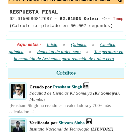
RESPUESTA FINAL
62.6150586812687
≈
62.61506 Kelvin
<--
Tempera
(Cálculo completado en 00.007 segundos)
Aquí estás
-
Inicio
»
Química
»
Cinética
química
»
Reacción de orden cero
»
Temperatura en
la ecuación de Arrhenius para reacción de orden cero
Créditos
Creado por
Prashant Singh
Facultad de Ciencias KJ Somaiya
(KJ Somaiya)
,
Mumbai
¡Prashant Singh ha creado esta calculadora y 700+ más
calculadoras!
Verificada por
Shivam Sinha
Instituto Nacional de Tecnología
(LIENDRE)
,