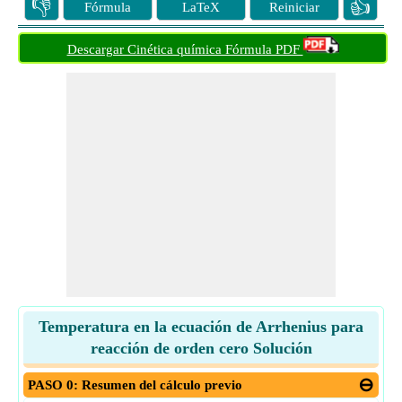
👎
👍
Fórmula
LaTeX
Reiniciar
Descargar Cinética química Fórmula PDF
Temperatura en la ecuación de Arrhenius para
reacción de orden cero Solución
PASO 0: Resumen del cálculo previo