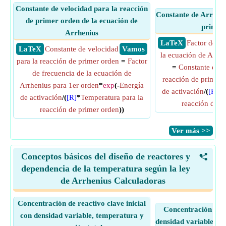
Constante de velocidad para la reacción
Constante de Arrheni
de primer orden de la ecuación de
primer
Arrhenius
​ LaTeX
Factor de fr
​ LaTeX
Constante de velocidad
​ Vamos
la ecuación de Arrhe
para la reacción de primer orden
=
Factor
=
Constante de v
de frecuencia de la ecuación de
reacción de primer 
Arrhenius para 1er orden
*
exp
(-
Energía
de activación
/(
[R]
*
T
de activación
/(
[R]
*
Temperatura para la
reacción de p
reacción de primer orden
))
​Ver más >>
Conceptos básicos del diseño de reactores y
<
dependencia de la temperatura según la ley
de Arrhenius Calculadoras
Concentración de reactivo clave inicial
Concentración de r
con densidad variable, temperatura y
densidad variable, t