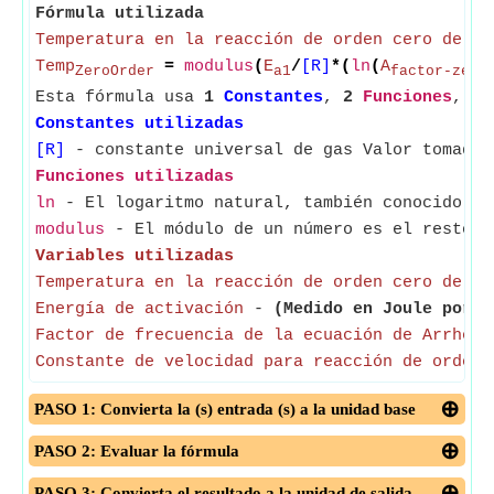
Fórmula utilizada
Temperatura en la reacción de orden cero de Ar
Temp
=
modulus
(
E
/
[R]
*(
ln
(
A
ZeroOrder
a1
factor-zero
Esta fórmula usa
1
Constantes
,
2
Funciones
,
4
Constantes utilizadas
[R]
- constante universal de gas Valor tomado 
Funciones utilizadas
ln
- El logaritmo natural, también conocido co
modulus
- El módulo de un número es el resto c
Variables utilizadas
Temperatura en la reacción de orden cero de Ar
Energía de activación
-
(Medido en Joule por m
Factor de frecuencia de la ecuación de Arrheni
Constante de velocidad para reacción de orden 
PASO 1: Convierta la (s) entrada (s) a la unidad base
PASO 2: Evaluar la fórmula
PASO 3: Convierta el resultado a la unidad de salida