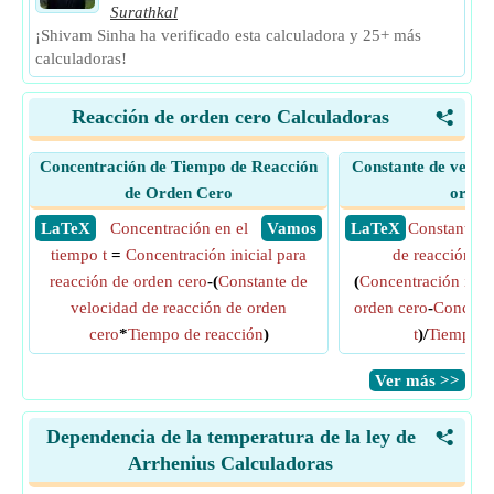
Surathkal
¡Shivam Sinha ha verificado esta calculadora y 25+ más
calculadoras!
Reacción de orden cero Calculadoras
<
Concentración de Tiempo de Reacción
Constante de veloci
de Orden Cero
orden
​ LaTeX
Concentración en el
​ Vamos
​ LaTeX
Constante d
tiempo t
=
Concentración inicial para
de reacción de
reacción de orden cero
-(
Constante de
(
Concentración inici
velocidad de reacción de orden
orden cero
-
Concentr
cero
*
Tiempo de reacción
)
t
)/
Tiempo d
​Ver más >>
Dependencia de la temperatura de la ley de
<
Arrhenius Calculadoras