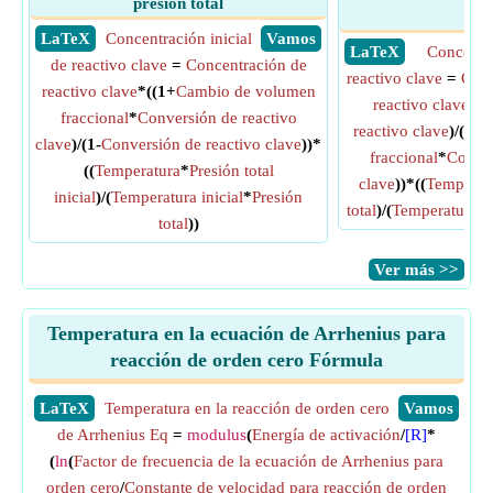
presión total
tot
​ LaTeX
Concentración inicial
​ Vamos
​ LaTeX
Concentr
de reactivo clave
=
Concentración de
reactivo clave
=
Conc
reactivo clave
*((1+
Cambio de volumen
reactivo clave
*((
fraccional
*
Conversión de reactivo
reactivo clave
)/(1+
C
clave
)/(1-
Conversión de reactivo clave
))*
fraccional
*
Conver
((
Temperatura
*
Presión total
clave
))*((
Temperatu
inicial
)/(
Temperatura inicial
*
Presión
total
)/(
Temperatura
*
P
total
))
​Ver más >>
Temperatura en la ecuación de Arrhenius para
reacción de orden cero Fórmula
​LaTeX
Temperatura en la reacción de orden cero
​Vamos
de Arrhenius Eq
=
modulus
(
Energía de activación
/
[R]
*
(
ln
(
Factor de frecuencia de la ecuación de Arrhenius para
orden cero
/
Constante de velocidad para reacción de orden