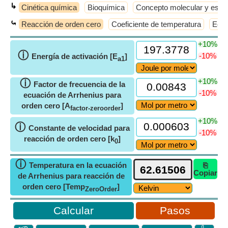
↳
Cinética química
Bioquímica
Concepto molecular y este
⤿
Reacción de orden cero
Coeficiente de temperatura
Ecua
+10%
ⓘ
-10%
Energía de activación [E
]
a1
+10%
ⓘ
Factor de frecuencia de la
-10%
ecuación de Arrhenius para
orden cero [A
]
factor-zeroorder
+10%
ⓘ
Constante de velocidad para
-10%
reacción de orden cero [k
]
0
ⓘ
Temperatura en la ecuación
⎘
Copiar
de Arrhenius para reacción de
orden cero [Temp
]
ZeroOrder
Pasos