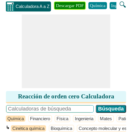
🔍
Descargar PDF
Química
Ingenieria
Calculadora A a Z
Reacción de orden cero Calculadora
Química
Financiero
Física
Ingenieria
Mates
Patio 
↳
Cinética química
Bioquímica
Concepto molecular y este