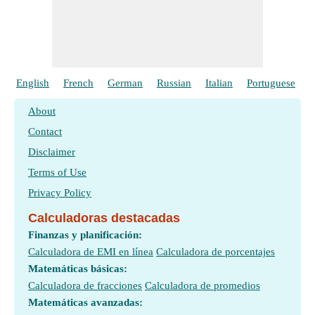
Velocidad constante bajo presión y temperatura constantes
para una reacción de orden cero
​ Vamos
Vida media de la reacción de orden cero
​ Vamos
English
French
German
Russian
Italian
Portuguese
P
About
Contact
Disclaimer
Terms of Use
Privacy Policy
Calculadoras destacadas
Finanzas y planificación:
Calculadora de EMI en línea
Calculadora de porcentajes
Matemáticas básicas:
Calculadora de fracciones
Calculadora de promedios
Matemáticas avanzadas: