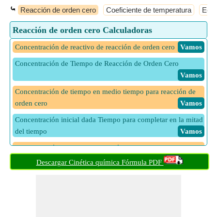
⤿
Reacción de orden cero
Coeficiente de temperatura
Ecua
Reacción de orden cero Calculadoras
Concentración de reactivo de reacción de orden cero
​ Vamos
Concentración de Tiempo de Reacción de Orden Cero
​ Vamos
Concentración de tiempo en medio tiempo para reacción de
orden cero
​ Vamos
Concentración inicial dada Tiempo para completar en la mitad
del tiempo
​ Vamos
Concentración inicial de la reacción de orden cero en la mitad
del tiempo
​ Vamos
Descargar Cinética química Fórmula PDF
Concentración inicial de reacción de orden cero
​ Vamos
Constante de Arrhenius para reacción de orden cero
​ Vamos
Constante de velocidad de reacción de orden cero
​ Vamos