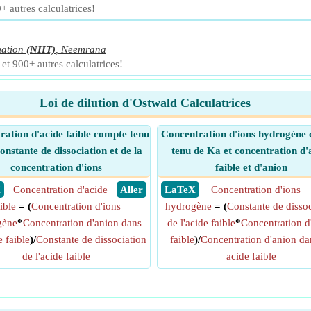
+ autres calculatrices!
mation
(NIIT)
,
Neemrana
et 900+ autres calculatrices!
Loi de dilution d'Ostwald Calculatrices
ration d'acide faible compte tenu
Concentration d'ions hydrogène
constante de dissociation et de la
tenu de Ka et concentration d'
concentration d'ions
faible et d'anion
X
Concentration d'acide
​ Aller
​ LaTeX
Concentration d'ions
ible
= (
Concentration d'ions
hydrogène
= (
Constante de dissoc
gène
*
Concentration d'anion dans
de l'acide faible
*
Concentration d
e faible
)/
Constante de dissociation
faible
)/
Concentration d'anion da
de l'acide faible
acide faible