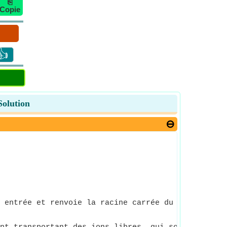
⎘
Copie
👍
Solution
 entrée et renvoie la racine carrée du nombre d'e