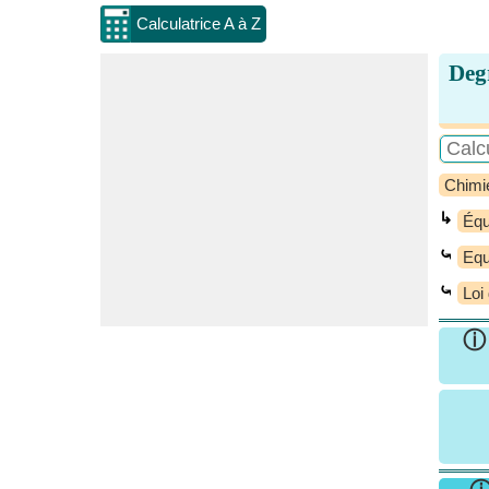
Calculatrice A à Z
Deg
Chimi
↳
Équ
⤿
Equ
⤿
Loi