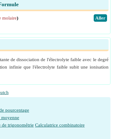
 Formule
 molaire
)
​Aller
nte de dissociation de l'électrolyte faible avec le degré
ion infinie que l'électrolyte faible subit une ionisation
utch
 de pourcentage
e moyenne
e de trigonométrie
Calculatrice combinatoire