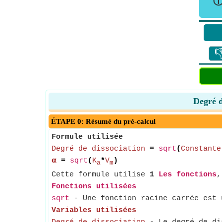

Degré d
ÉTAPE 0: Résumé du pré-calcul
Formule utilisée
Degré de dissociation
=
sqrt
(
Constante
𝝰
=
sqrt
(
K
*
V
)
a
m
Cette formule utilise
1
Les fonctions
Fonctions utilisées
sqrt
- Une fonction racine carrée est u
Variables utilisées