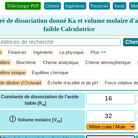
Télécharger PDF
Chimie
Ingénierie
Financier
Santé
Mat
ré de dissociation donné Ka et volume molaire d'a
faible Calculatrice
e
Financier
Ingénierie
La physique
​Plus >>
ilibre
Biochimie
Chimie analytique
Chimie atmosphérique
ilibre ionique
Équilibre chimique
 de dilution d'Ostwald
Échelle d'acidité et de pH
Force relative d
ⓘ
Constante de dissociation de l'acide
faible [K
]
a
ⓘ
Volume molaire [V
]
m