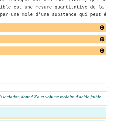
nt transportant des ions libres, qui sont dissocié
ible est une mesure quantitative de la force d'un
par une mole d'une substance qui peut être un élém
ssociation donné Ka et volume molaire d'acide faible