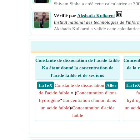
Shivam Sinha a créé cette calculatrice et 300
Vérifié par
Akshada Kulkarni
Institut national des technologies de l'infor
Akshada Kulkarni a validé cette calculatrice 
Constante de dissociation de l'acide faible
Concent
Ka étant donné la concentration de
de la 
l'acide faible et de ses ions
​ LaTeX
Constante de dissociation
​ Aller
​ LaTe
de l'acide faible
= (
Concentration d'ions
fa
hydrogène
*
Concentration d'anion dans
hydro
un acide faible
)/
Concentration d'acide
un acid
faible