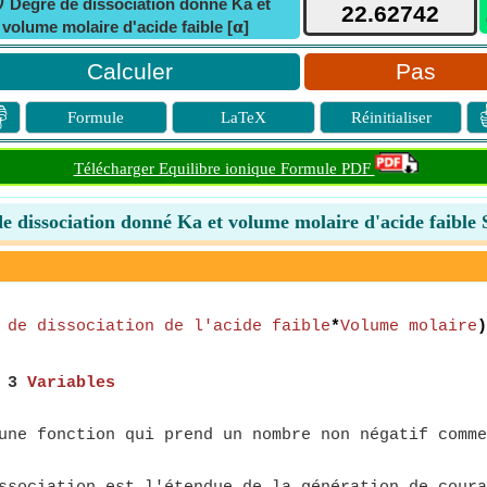
ⓘ
Degré de dissociation donné Ka et
volume molaire d'acide faible [𝝰]
Pas

Formule
LaTeX
Réinitialiser
Télécharger Equilibre ionique Formule PDF
e dissociation donné Ka et volume molaire d'acide faible 
 de dissociation de l'acide faible
*
Volume molaire
)
,
3
Variables
ne fonction qui prend un nombre non négatif comme