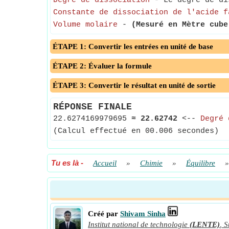
Degré de dissociation
- Le degré de dis
Constante de dissociation de l'acide f
Volume molaire
-
(Mesuré en Mètre cube
ÉTAPE 1: Convertir les entrées en unité de base
ÉTAPE 2: Évaluer la formule
ÉTAPE 3: Convertir le résultat en unité de sortie
RÉPONSE FINALE
22.6274169979695
≈
22.62742
<--
Degré 
(Calcul effectué en 00.006 secondes)
Tu es là
-
Accueil
»
Chimie
»
Équilibre
Créé par
Shivam Sinha
Institut national de technologie
(LENTE)
,
S