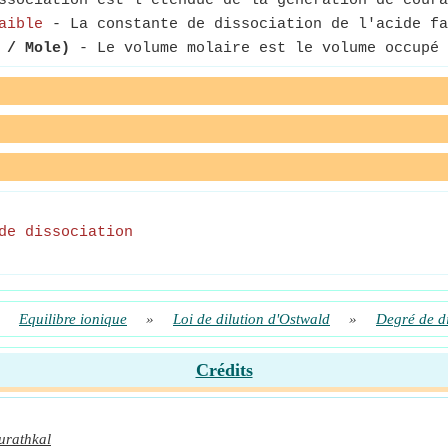
sociation est l'étendue de la génération de coura
aible
- La constante de dissociation de l'acide fa
 / Mole)
- Le volume molaire est le volume occupé 
de dissociation
»
Equilibre ionique
»
Loi de dilution d'Ostwald
»
Degré de di
Crédits
urathkal