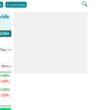
🔍
h
La physique
cide
​Plus >>
e deux acides
Hydrolyse du sel
​Plus >>
+10%
-10%
+10%
-10%