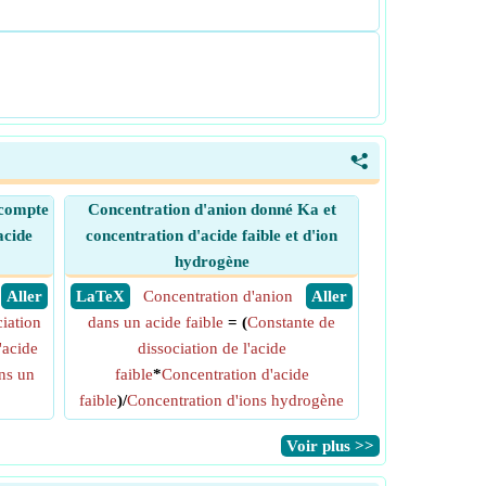
<
 compte
Concentration d'anion donné Ka et
acide
concentration d'acide faible et d'ion
hydrogène
​ Aller
​ LaTeX
Concentration d'anion
​ Aller
iation
dans un acide faible
= (
Constante de
'acide
dissociation de l'acide
ns un
faible
*
Concentration d'acide
faible
)/
Concentration d'ions hydrogène
​Voir plus >>