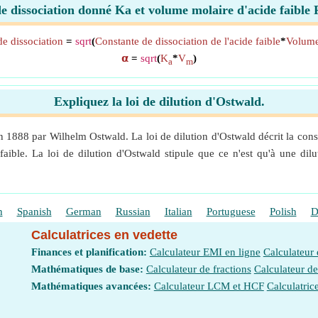
e dissociation donné Ka et volume molaire d'acide faible
e dissociation
=
sqrt
(
Constante de dissociation de l'acide faible
*
Volume
𝝰
=
sqrt
(
K
*
V
)
a
m
Expliquez la loi de dilution d'Ostwald.
n 1888 par Wilhelm Ostwald. La loi de dilution d'Ostwald décrit la consta
 faible. La loi de dilution d'Ostwald stipule que ce n'est qu'à une dilut
h
Spanish
German
Russian
Italian
Portuguese
Polish
D
Calculatrices en vedette
Finances et planification:
Calculateur EMI en ligne
Calculateur
Mathématiques de base:
Calculateur de fractions
Calculateur d
Mathématiques avancées:
Calculateur LCM et HCF
Calculatric