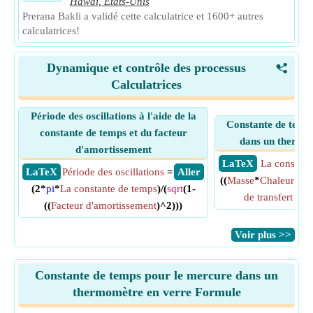
Hawaï, États-Unis
Prerana Bakli a validé cette calculatrice et 1600+ autres
calculatrices!
Dynamique et contrôle des processus
<
Calculatrices
Période des oscillations à l'aide de la
Constante de temp
constante de temps et du facteur
dans un thermo
d'amortissement
​ LaTeX
La constant
​ LaTeX
Période des oscillations
=
​ Aller
((
Masse
*
Chaleur spé
(2*
pi
*
La constante de temps
)/(
sqrt
(1-
de transfert de 
((
Facteur d'amortissement
)^2)))
​Voir plus >>
Constante de temps pour le mercure dans un
thermomètre en verre Formule