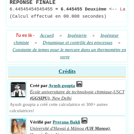
RÉPONSE FINALE
6.44545454545455
≈
6.445455 Deuxième
<--
La co
(Calcul effectué en 00.008 secondes)
Tu es là
-
Accueil
»
Ingénierie
»
Ingénieur
chimiste
»
Dynamique et contrôle des processus
»
Constante de temps pour le mercure dans un thermomètre en
verre
Crédits
Créé par
Ayush goupta
École universitaire de technologie chimique-USCT
(GGSIPU)
,
New Delhi
Ayush goupta a créé cette calculatrice et 300+ autres
calculatrices!
Vérifié par
Prerana Bakli
Université d'Hawaï à Mānoa
(UH Manoa)
,