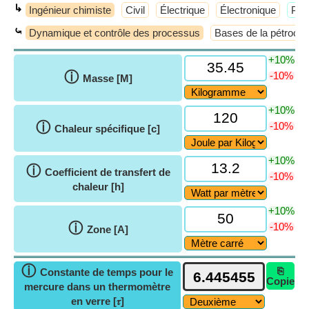
↳
Ingénieur chimiste
Civil
Électrique
Électronique
​Plu
⤿
Dynamique et contrôle des processus
Bases de la pétrochi
+10%
ⓘ
-10%
Masse [M]
+10%
ⓘ
-10%
Chaleur spécifique [c]
+10%
ⓘ
Coefficient de transfert de
-10%
chaleur [h]
+10%
ⓘ
-10%
Zone [A]
ⓘ
⎘
Constante de temps pour le
Copie
mercure dans un thermomètre
en verre [𝜏]