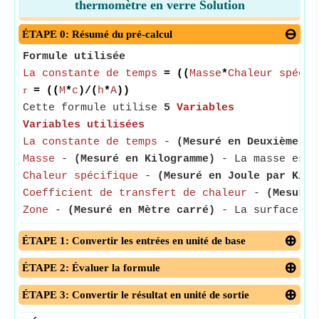
thermomètre en verre Solution
ÉTAPE 0: Résumé du pré-calcul
Formule utilisée
La constante de temps
= ((
Masse
*
Chaleur spécif
𝜏
= ((
M
*
c
)/(
h
*
A
))
Cette formule utilise
5
Variables
Variables utilisées
La constante de temps
-
(Mesuré en Deuxième)
- 
Masse
-
(Mesuré en Kilogramme)
- La masse est l
Chaleur spécifique
-
(Mesuré en Joule par Kilo
Coefficient de transfert de chaleur
-
(Mesuré 
Zone
-
(Mesuré en Mètre carré)
- La surface est
ÉTAPE 1: Convertir les entrées en unité de base
ÉTAPE 2: Évaluer la formule
ÉTAPE 3: Convertir le résultat en unité de sortie