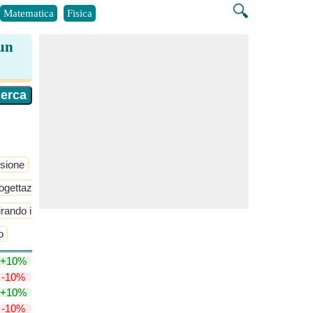
🔍
Matematica
Fisica
 un
sione
ogettazione di aeromobili
Stabilità e controllo statici
rando il volo
​Di Più >>
o
+10%
-10%
+10%
-10%