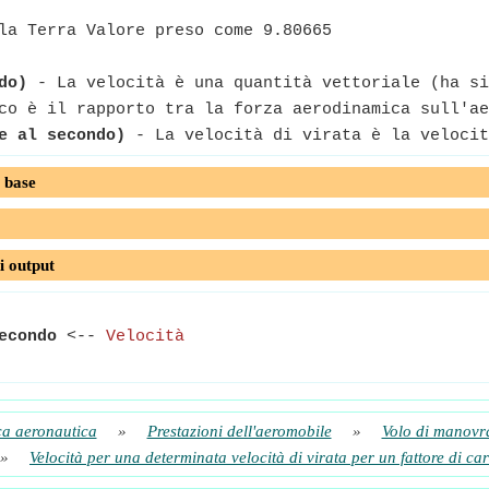
la Terra Valore preso come 9.80665
do)
- La velocità è una quantità vettoriale (ha si
o è il rapporto tra la forza aerodinamica sull'ae
e al secondo)
- La velocità di virata è la velocit
 base
i output
econdo
<--
Velocità
a aeronautica
»
Prestazioni dell'aeromobile
»
Volo di manovr
»
Velocità per una determinata velocità di virata per un fattore di ca