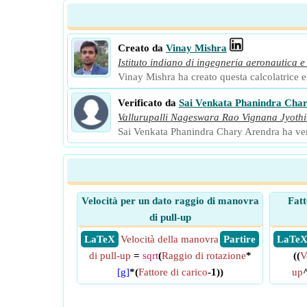
Creato da
Vinay Mishra
Istituto indiano di ingegneria aeronautica e
Vinay Mishra ha creato questa calcolatrice e a
Verificato da
Sai Venkata Phanindra Cha
Vallurupalli Nageswara Rao Vignana Jyothi 
Sai Venkata Phanindra Chary Arendra ha verifi
Velocità per un dato raggio di manovra
Fatt
di pull-up
​ LaTeX
Velocità della manovra
​ Partire
​ LaTe
di pull-up
=
sqrt
(
Raggio di rotazione
*
((
V
[g]
*(
Fattore di carico
-1))
up