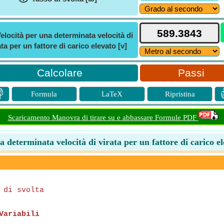
elocità per una determinata velocità di
ata per un fattore di carico elevato [v]
Passi

Formula
LaTeX
Ripristina
Scaricamento Manovra di tirare su e abbassare Formule PDF
a determinata velocità di virata per un fattore di carico e
 di svolta
Variabili