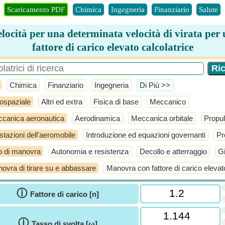
Scaricamento PDF
Chimica
Ingegneria
Finanziario
Salute
locità per una determinata velocità di virata per
fattore di carico elevato calcolatrice
Chimica
Finanziario
Ingegneria
​Di Più >>
ospaziale
Altri ed extra
Fisica di base
Meccanico
canica aeronautica
Aerodinamica
Meccanica orbitale
Propul
stazioni dell'aeromobile
Introduzione ed equazioni governanti
Pr
o di manovra
Autonomia e resistenza
Decollo e atterraggio
Gi
ovra di tirare su e abbassare
Manovra con fattore di carico elevat
ⓘ
Fattore di carico [n]
ⓘ
Tasso di svolta [ω]