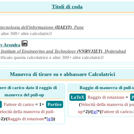
Titoli di coda
 tecnologia dell'informazione
(IIAEIT)
,
Pune
ltre 300+ altre calcolatrici!
ry Arendra
Institute of Engineering and Technology
(VNRVJIET)
,
Hyderabad
cato questa calcolatrice e altre 300+ altre calcolatrici!
Manovra di tirare su e abbassare Calcolatrici
ore di carico dato il raggio di
Raggio di manovra di pull-
manovra del pull-up
​ LaTeX
Raggio di rotazione
=
​
X
Fattore di carico
= 1+
​ Partire
(
Velocità della manovra di pu
elocità della manovra di pull-
up
^2)/(
[g]
*(
Fattore di carico
-
^2)/(
Raggio di rotazione
*
[g]
))