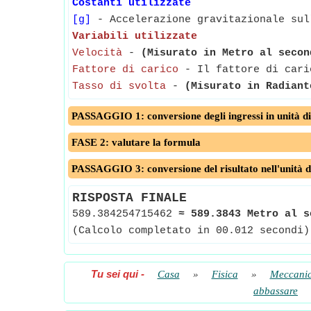
Costanti utilizzate
[g]
- Accelerazione gravitazionale sul
Variabili utilizzate
Velocità
-
(Misurato in Metro al secon
Fattore di carico
- Il fattore di caric
Tasso di svolta
-
(Misurato in Radiant
PASSAGGIO 1: conversione degli ingressi in unità di
FASE 2: valutare la formula
PASSAGGIO 3: conversione del risultato nell'unità d
RISPOSTA FINALE
589.384254715462
≈
589.3843 Metro al s
(Calcolo completato in 00.012 secondi)
Tu sei qui
-
Casa
»
Fisica
»
Meccanic
abbassare