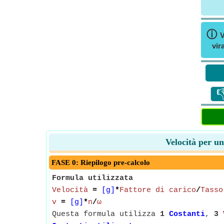
ⓘ
V
vir

Velocità per un
FASE 0: Riepilogo pre-calcolo
Formula utilizzata
Velocità
=
[g]
*
Fattore di carico
/
Tasso
v
=
[g]
*
n
/
ω
Questa formula utilizza
1
Costanti
,
3