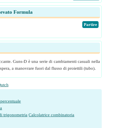
elevato Formula
​Partire
taccante. Guns-D è una serie di cambiamenti casuali nella
spera, a manovrare fuori dal flusso di proiettili (tubo).
utch
 percentuale
ia
di trigonometria
Calcolatrice combinatoria