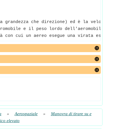
a grandezza che direzione) ed è la velocità con cu
romobile e il peso lordo dell'aeromobile.
à con cui un aereo esegue una virata espressa in 
a
»
Aerospaziale
»
Manovra di tirare su e
rico elevato