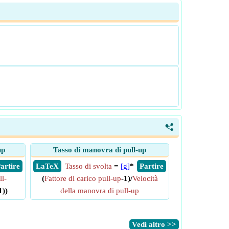
<
up
Tasso di manovra di pull-up
 Partire
​ LaTeX
Tasso di svolta
=
[g]
*
​ Partire
ll-
(
Fattore di carico pull-up
-1)/
Velocità
1))
della manovra di pull-up
​Vedi altro >>