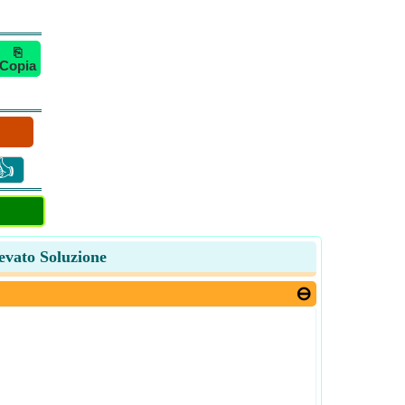
⎘
Copia
👍
levato Soluzione