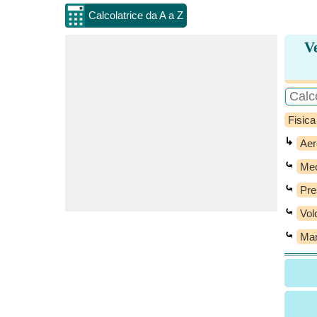
Calcolatrice da A a Z
Ve
Fisica
↳
Aer
⤿
Mec
⤿
Pre
⤿
Vol
⤿
Man