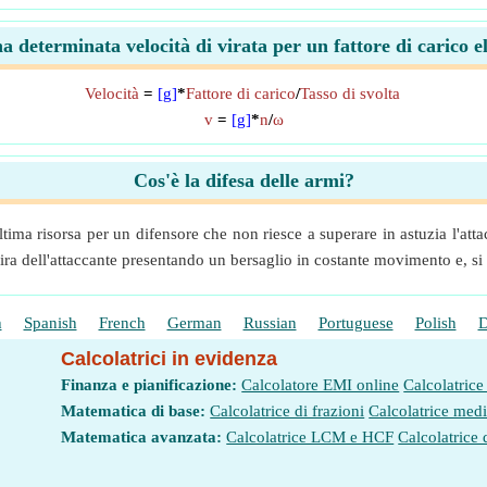
na determinata velocità di virata per un fattore di carico 
Velocità
=
[g]
*
Fattore di carico
/
Tasso di svolta
v
=
[g]
*
n
/
ω
Cos'è la difesa delle armi?
ltima risorsa per un difensore che non riesce a superare in astuzia l'at
 mira dell'attaccante presentando un bersaglio in costante movimento e, si 
h
Spanish
French
German
Russian
Portuguese
Polish
D
Calcolatrici in evidenza
Finanza e pianificazione:
Calcolatore EMI online
Calcolatrice
Matematica di base:
Calcolatrice di frazioni
Calcolatrice med
Matematica avanzata:
Calcolatrice LCM e HCF
Calcolatrice 