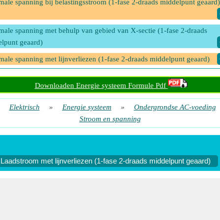
ale spanning bij belastingsstroom (1-fase 2-draads middelpunt geaard)
ale spanning met behulp van gebied van X-sectie (1-fase 2-draads
lpunt geaard)
ale spanning met lijnverliezen (1-fase 2-draads middelpunt geaard)
panning met behulp van gebied van X-sectie (1-fase 2-draads middelp
Downloaden Energie systeem Formule Pdf
d)
panning met behulp van lijnverliezen (1-fase 2-draads middelpunt gea
»
Elektrisch
»
Energie systeem
»
Ondergrondse AC-voeding
Stroom en spanning
panning met belastingsstroom (1-fase 2-draads middenpunt geaard)
Laadstroom met lijnverliezen (1-fase 2-draads middelpunt geaard)