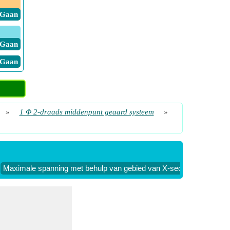
​ Gaan
​ Gaan
​ Gaan
unt
​ Gaan
ard)
»
1 Φ 2-draads middenpunt geaard systeem
»
​ Gaan
​ Gaan
Maximale spanning met behulp van gebied van X-sectie (1-fase 2-d