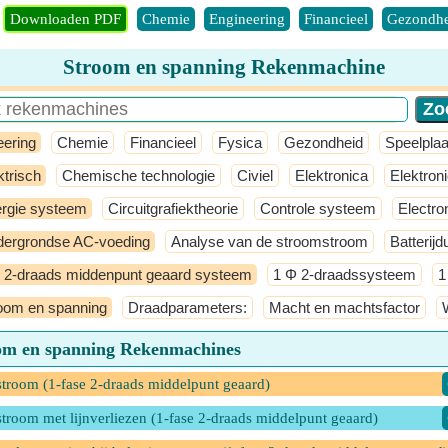
Downloaden PDF
Chemie
Engineering
Financieel
Gezondhe
Stroom en spanning Rekenmachine
eering
Chemie
Financieel
Fysica
Gezondheid
Speelplaa
ktrisch
Chemische technologie
Civiel
Elektronica
Elektron
rgie systeem
Circuitgrafiektheorie
Controle systeem
Electron
ergrondse AC-voeding
Analyse van de stroomstroom
Batterijd
 2-draads middenpunt geaard systeem
1 Φ 2-draadssysteem
1
oom en spanning
Draadparameters:
Macht en machtsfactor
om en spanning Rekenmachines
troom (1-fase 2-draads middelpunt geaard)
troom met lijnverliezen (1-fase 2-draads middelpunt geaard)