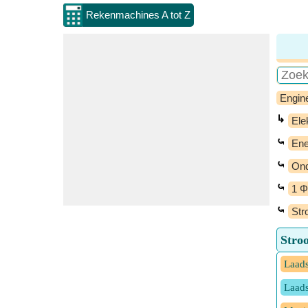
Rekenmachines A tot Z
Engin
↳
Ele
⤿
Ene
⤿
Ond
⤿
1 Φ
⤿
Str
Stro
Laads
Laads