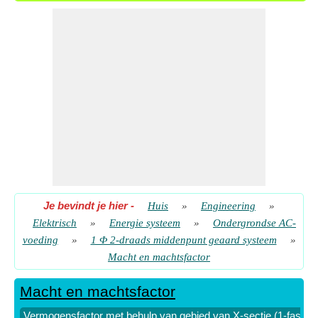
draads middelpunt geaard)
​ Gaan
Vermogensoverdracht via lijnverliezen (1-fase 2-draads
middelpunt geaard)
​ Gaan
Je bevindt je hier
-
Huis
»
Engineering
»
Elektrisch
»
Energie systeem
»
Ondergrondse AC-
voeding
»
1 Φ 2-draads middenpunt geaard systeem
»
Macht en machtsfactor
Macht en machtsfactor
Vermogensfactor met behulp van gebied van X-sectie (1-fase 2