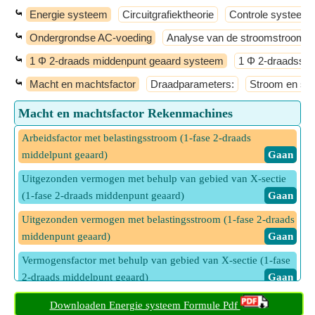
⤿
Energie systeem
Circuitgrafiektheorie
Controle systeem
⤿
Ondergrondse AC-voeding
Analyse van de stroomstroom
⤿
1 Φ 2-draads middenpunt geaard systeem
1 Φ 2-draadssy
⤿
Macht en machtsfactor
Draadparameters:
Stroom en sp
Macht en machtsfactor Rekenmachines
Arbeidsfactor met belastingsstroom (1-fase 2-draads
middelpunt geaard)
​ Gaan
Uitgezonden vermogen met behulp van gebied van X-sectie
(1-fase 2-draads middenpunt geaard)
​ Gaan
Uitgezonden vermogen met belastingsstroom (1-fase 2-draads
middenpunt geaard)
​ Gaan
Vermogensfactor met behulp van gebied van X-sectie (1-fase
2-draads middelpunt geaard)
​ Gaan
Vermogensfactor met behulp van lijnverliezen (1-fase 2-
Downloaden Energie systeem Formule Pdf