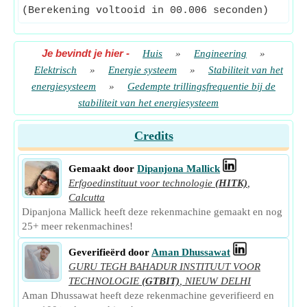
(Berekening voltooid in 00.006 seconden)
Je bevindt je hier
-
Huis
»
Engineering
»
Elektrisch
»
Energie systeem
»
Stabiliteit van het
energiesysteem
»
Gedempte trillingsfrequentie bij de
stabiliteit van het energiesysteem
Credits
Gemaakt door
Dipanjona Mallick
Erfgoedinstituut voor technologie
(HITK)
,
Calcutta
Dipanjona Mallick heeft deze rekenmachine gemaakt en nog
25+ meer rekenmachines!
Geverifieërd door
Aman Dhussawat
GURU TEGH BAHADUR INSTITUUT VOOR
TECHNOLOGIE
(GTBIT)
,
NIEUW DELHI
Aman Dhussawat heeft deze rekenmachine geverifieerd en