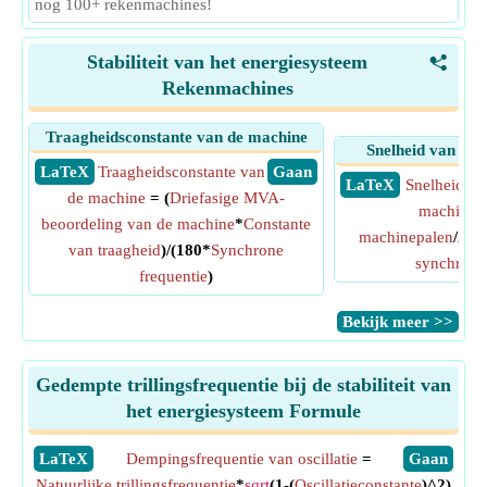
nog 100+ rekenmachines!
Stabiliteit van het energiesysteem
<
Rekenmachines
Traagheidsconstante van de machine
Snelheid van sy
​ LaTeX
Traagheidsconstante van
​ Gaan
​ LaTeX
Snelheid va
de machine
= (
Driefasige MVA-
machine
=
beoordeling van de machine
*
Constante
machinepalen
/2)*
van traagheid
)/(180*
Synchrone
synchrone
frequentie
)
​Bekijk meer >>
Gedempte trillingsfrequentie bij de stabiliteit van
het energiesysteem Formule
​LaTeX
Dempingsfrequentie van oscillatie
=
​Gaan
Natuurlijke trillingsfrequentie
*
sqrt
(1-(
Oscillatieconstante
)^2)