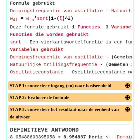
Formule gebruikt
Dempingsfrequentie van oscillatie
=
Natuurlijk
ω
=
ω
*
sqrt
(1-(
ξ
)^2)
df
fn
Deze formule gebruikt
1
Functies
,
3
Variabelen
Functies die worden gebruikt
sqrt
- Een vierkantswortelfunctie is een funct
Variabelen gebruikt
Dempingsfrequentie van oscillatie
-
(Gemeten i
Natuurlijke trillingsfrequentie
-
(Gemeten in 
Oscillatieconstante
- Oscillatieconstante wordt
STAP 1: converteer ingang (en) naar basiseenheid
STAP 2: Evalueer de formule
STAP 3: converteer het resultaat naar de eenheid van
de uitvoer
DEFINITIEVE ANTWOORD
8.95488693395958
≈
8.954887 Hertz
<--
Dempings