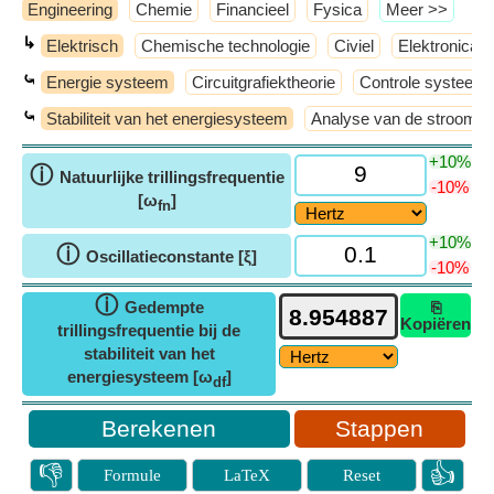
Engineering
Chemie
Financieel
Fysica
​Meer >>
↳
Elektrisch
Chemische technologie
Civiel
Elektronica
⤿
Energie systeem
Circuitgrafiektheorie
Controle systeem
⤿
Stabiliteit van het energiesysteem
Analyse van de strooms
+10%
ⓘ
Natuurlijke trillingsfrequentie
-10%
[ω
]
fn
+10%
ⓘ
Oscillatieconstante [ξ]
-10%
ⓘ
Gedempte
⎘
Kopiëren
trillingsfrequentie bij de
stabiliteit van het
energiesysteem [ω
]
df
Stappen
👎
👍
Formule
LaTeX
Reset