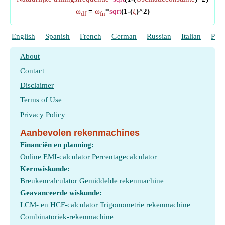
ω
=
ω
*
sqrt
(1-(
ξ
)^2)
df
fn
English
Spanish
French
German
Russian
Italian
Port
About
Contact
Disclaimer
Terms of Use
Privacy Policy
Aanbevolen rekenmachines
Financiën en planning:
Online EMI-calculator
Percentagecalculator
Kernwiskunde:
Breukencalculator
Gemiddelde rekenmachine
Geavanceerde wiskunde:
LCM- en HCF-calculator
Trigonometrie rekenmachine
Combinatoriek-rekenmachine