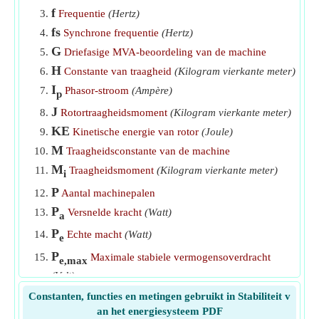
f
Frequentie
(Hertz)
Tijdconstante in stabiliteit van het energiesysteem
​Gaan
fs
Synchrone frequentie
(Hertz)
Traagheidsconstante van de machine
​Gaan
G
Driefasige MVA-beoordeling van de machine
H
Constante van traagheid
(Kilogram vierkante meter)
Traagheidsmoment van de machine onder stabiliteit van
I
het energiesysteem
​Gaan
Phasor-stroom
(Ampère)
p
J
Uitgangsvermogen van generator onder stabiliteit van het
Rotortraagheidsmoment
(Kilogram vierkante meter)
stroomsysteem
​Gaan
KE
Kinetische energie van rotor
(Joule)
M
Traagheidsconstante van de machine
Verliesloos vermogen geleverd in synchrone machine
M
Traagheidsmoment
(Kilogram vierkante meter)
​Gaan
i
P
Aantal machinepalen
Versnellen van het koppel van de generator onder
P
Versnelde kracht
(Watt)
stabiliteit van het stroomsysteem
​Gaan
a
P
Echte macht
(Watt)
e
P
Maximale stabiele vermogensoverdracht
e,max
(Volt)
P
Elektromagnetische kracht
(Watt)
Constanten, functies en metingen gebruikt in Stabiliteit v
ep
an het energiesysteem PDF
P
Uitgangsvermogen van generator
(Watt)