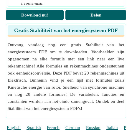
V
Spanning van oneindige bus
(Volt)
hypotenusa.
V
Phasor-spanning
(Volt)
p
Functie
:
sqrt
, sqrt(Number)
Download nu!
Delen
Een vierkantswortelfunctie is een functie die een niet-n
V
Klemspanning
(Volt)
t
egatief getal als invoer neemt en de vierkantswortel va
x
Magnetische terughoudendheid
(Ampère-
d
n het opgegeven invoergetal retourneert.
Gratis Stabiliteit van het energiesysteem PDF
omwenteling per Weber)
Meting
:
Stroom
in Watt (W), Volt Ampère (VA)
X
Stroom Eenheidsconversie
Synchrone reactantie
(Ohm)
Ontvang vandaag nog een gratis Stabiliteit van het
s
Meting
:
Elektrisch potentieel
in Volt (V)
energiesysteem PDF om te downloaden. Voorbeelden zijn
δ
Elektrische stroomhoek
(Graad)
Elektrisch potentieel Eenheidsconversie
opgenomen na elke formule met een link naar een live
δ
Hoekverplaatsing van de machine
(radiaal)
a
Meting
:
Elektrische Weerstand
in Ohm (Ω)
rekenmachine! Alle formules en rekenmachines ondersteunen
δ
Opruimhoek
(radiaal)
Elektrische Weerstand Eenheidsconversie
c
ook eenheidsconversie. Deze PDF bevat 20 rekenmachines uit
δ
Meting
:
Elektrische stroom
in Ampère (A)
Kritieke vrijgavehoek
(Graad)
Elektrisch. Binnenin vind je een lijst met formules zoals
cc
Elektrische stroom Eenheidsconversie
Kinetische energie van rotor, Snelheid van synchrone machine
δ
Maximale vrijgavehoek
(Graad)
max
Meting
:
Hoek
in Graad (°), radiaal (rad)
en nog 20 andere formules! De variabelen, functies en
δ
Initiële krachthoek
(Graad)
Hoek Eenheidsconversie
o
constanten worden aan het einde samengevat. Ontdek en deel
Meting
:
Frequentie
in Hertz (Hz)
ζ
Krachthoek
(Graad)
Stabiliteit van het energiesysteem PDF's!
op
Frequentie Eenheidsconversie
θ
Hoekverplaatsing van rotor
(radiaal)
m
Meting
:
Snelheid
in Meter per seconde (m/s)
ξ
Oscillatieconstante
Snelheid Eenheidsconversie
English
Spanish
French
German
Russian
Italian
Port