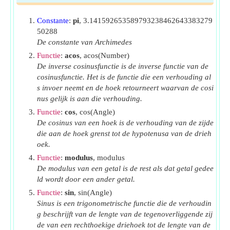
g
P
Ingangsvermogen
(Watt)
i
Constante
:
pi
, 3.141592653589793238462643383279
P
Actieve kracht van oneindige bus
(Watt)
50288
inf
De constante van Archimedes
P
Verliesloze stroom geleverd
(Watt)
l
Functie
:
acos
, acos(Number)
P
Maximale kracht
(Watt)
max
De inverse cosinusfunctie is de inverse functie van de
cosinusfunctie. Het is de functie die een verhouding al
P
Synchrone kracht
(Watt)
syn
s invoer neemt en de hoek retourneert waarvan de cosi
R
Weerstand
(Ohm)
nus gelijk is aan die verhouding.
S
Complexe kracht
(Volt Ampère)
Functie
:
cos
, cos(Angle)
t
De cosinus van een hoek is de verhouding van de zijde
Tijd van hoekverplaatsing
(Seconde)
die aan de hoek grenst tot de hypotenusa van de drieh
T
Tijdconstante
(Seconde)
oek.
T
Versneld koppel
(Newtonmeter)
a
Functie
:
modulus
, modulus
t
Opruimtijd
(Seconde)
De modulus van een getal is de rest als dat getal gedee
c
ld wordt door een ander getal.
t
Kritieke opruimtijd
(Seconde)
cc
Functie
:
sin
, sin(Angle)
T
Elektrisch koppel
(Newtonmeter)
e
Sinus is een trigonometrische functie die de verhoudin
g beschrijft van de lengte van de tegenoverliggende zij
T
Mechanisch koppel
(Newtonmeter)
m
de van een rechthoekige driehoek tot de lengte van de