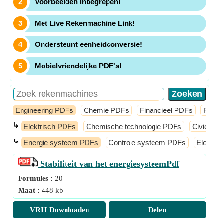
Voorbeelden inbegrepen!
Met Live Rekenmachine Link!
Ondersteunt eenheidconversie!
Mobielvriendelijke PDF's!
Engineering PDFs
Chemie PDFs
Financieel PDFs
Fysi
↳
Elektrisch PDFs
Chemische technologie PDFs
Civiel 
⤿
Energie systeem PDFs
Controle systeem PDFs
Electr
Stabiliteit van het energiesysteem
Pdf
Formules :
20
Maat :
448 kb
VRIJ Downloaden
Delen