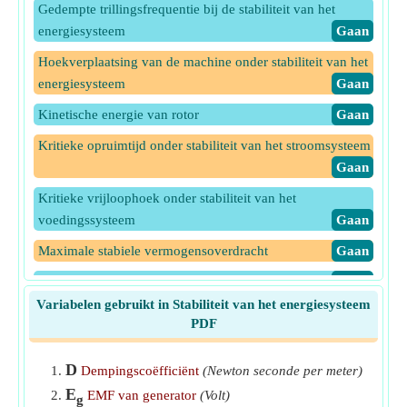
Gedempte trillingsfrequentie bij de stabiliteit van het
energiesysteem
​Gaan
Hoekverplaatsing van de machine onder stabiliteit van het
energiesysteem
​Gaan
Kinetische energie van rotor
​Gaan
Kritieke opruimtijd onder stabiliteit van het stroomsysteem
​Gaan
Kritieke vrijloophoek onder stabiliteit van het
voedingssysteem
​Gaan
Maximale stabiele vermogensoverdracht
​Gaan
Opruimhoek
​Gaan
Variabelen gebruikt in Stabiliteit van het energiesysteem
Opruimtijd
​Gaan
PDF
Rotorversnelling
​Gaan
D
Dempingscoëfficiënt
(Newton seconde per meter)
Snelheid van synchrone machine
​Gaan
E
EMF van generator
(Volt)
g
Synchrone kracht van krachthoekcurve
​Gaan