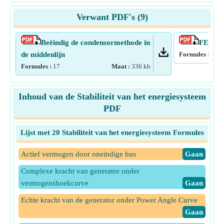
Verwant PDF's (
9
)
Beëindig de condensormethode in
FEITEN
de middenlijn
Formules :
21
Formules :
17
Maat :
336
kb
Inhoud van de Stabiliteit van het energiesysteem
PDF
Lijst met 20 Stabiliteit van het energiesysteem Formules
Actief vermogen door oneindige bus
​Gaan
Complexe kracht van generator onder
vermogenshoekcurve
​Gaan
Echte kracht van de generator onder Power Angle Curve
​Gaan