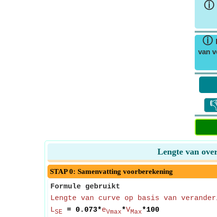
ⓘ
ⓘ
van v

Lengte van over
STAP 0: Samenvatting voorberekening
Formule gebruikt
Lengte van curve op basis van verander
L
= 0.073*
e
*
V
*100
SE
Vmax
Max