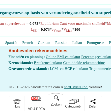
rgangscurve op basis van veranderingssnelheid van supe
an superelevatie
= 0.073*
Equilibrium Cant voor maximale snelheid
*
Ma
L
= 0.073*
e
*
V
*100
SE
Vmax
Max
h
Spanish
French
German
Russian
Italian
Portuguese
P
Aanbevolen rekenmachines
Financiën en planning:
Online EMI-calculator
Percentagecalculat
Kernwiskunde:
Breukencalculator
Gemiddelde rekenmachine
Geavanceerde wiskunde:
LCM- en HCF-calculator
Trigonometri
© 2016-2026 calculatoratoz.com A
softUsvista Inc.
venture!
🔍
Zoeken
Huis
Categorieën
Delen
VRIJ PDF's