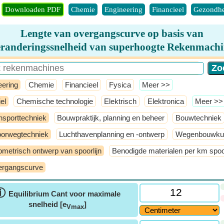
Downloaden PDF
Chemie
Engineering
Financieel
Gezondhe
Lengte van overgangscurve op basis van
eranderingssnelheid van superhoogte Rekenmachi
eering
Chemie
Financieel
Fysica
​Meer >>
el
Chemische technologie
Elektrisch
Elektronica
​Meer >>
nsporttechniek
Bouwpraktijk, planning en beheer
Bouwtechniek
orwegtechniek
Luchthavenplanning en -ontwerp
Wegenbouwku
metrisch ontwerp van spoorlijn
Benodigde materialen per km spoor
rgangscurve
ⓘ
Equilibrium Cant voor maximale
snelheid [e
]
Vmax