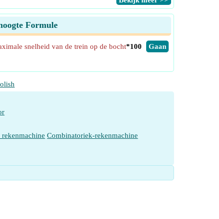
​Bekijk meer >>
rhoogte Formule
ximale snelheid van de trein op de bocht
*100
​Gaan
olish
or
e rekenmachine
Combinatoriek-rekenmachine