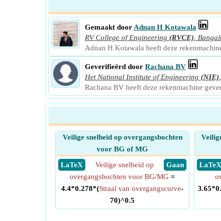
Gemaakt door
Adnan H Kotawala
RV College of Engineering
(RVCE)
,
Bangal
Adnan H Kotawala heeft deze rekenmachin
Geverifieërd door
Rachana BV
Het National Institute of Engineering
(NIE)
Rachana BV heeft deze rekenmachine gever
Veilige snelheid op overgangsbochten
Veilig
voor BG of MG
​ LaTeX
Veilige snelheid op
​ Gaan
​ LaTe
overgangsbochten voor BG/MG
=
o
4.4*0.278*(
Straal van overgangscurve
-
3.65*0
70)^0.5