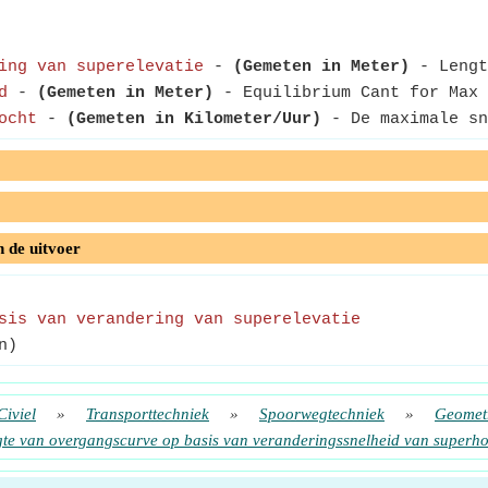
ing van superelevatie
-
(Gemeten in Meter)
- Lengt
d
-
(Gemeten in Meter)
- Equilibrium Cant for Max 
ocht
-
(Gemeten in Kilometer/Uur)
- De maximale sn
n de uitvoer
sis van verandering van superelevatie
n)
Civiel
»
Transporttechniek
»
Spoorwegtechniek
»
Geometr
te van overgangscurve op basis van veranderingssnelheid van superh