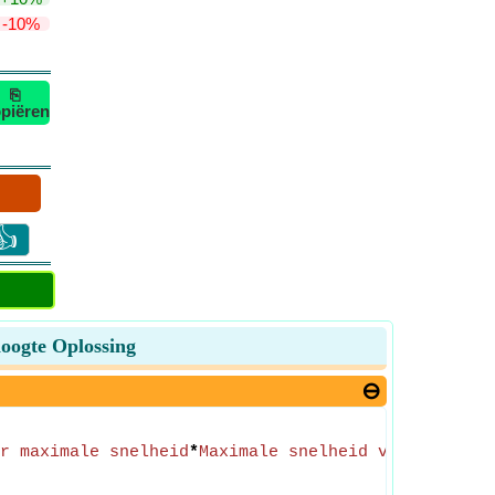
-10%
⎘
piëren
👍
hoogte Oplossing
r maximale snelheid
*
Maximale snelheid van de trei