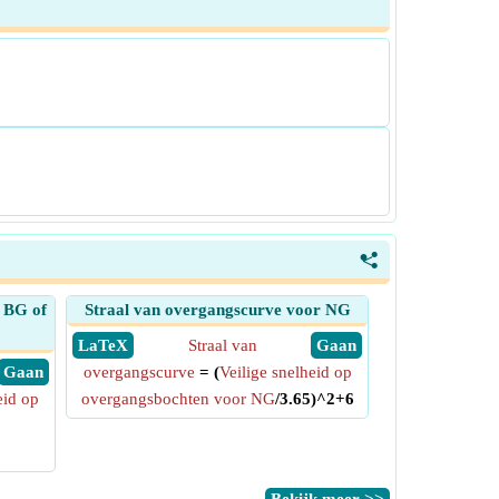
<
 BG of
Straal van overgangscurve voor NG
​ LaTeX
Straal van
​ Gaan
​ Gaan
overgangscurve
= (
Veilige snelheid op
eid op
overgangsbochten voor NG
/3.65)^2+6