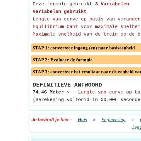
Deze formule gebruikt
3
Variabelen
Variabelen gebruikt
Lengte van curve op basis van verander
Equilibrium Cant voor maximale snelhei
Maximale snelheid van de trein op de b
STAP 1: converteer ingang (en) naar basiseenheid
STAP 2: Evalueer de formule
STAP 3: converteer het resultaat naar de eenheid va
DEFINITIEVE ANTWOORD
74.46 Meter
<--
Lengte van curve op ba
(Berekening voltooid in 00.006 seconde
Je bevindt je hier
-
Huis
»
Engineering
»
Leng