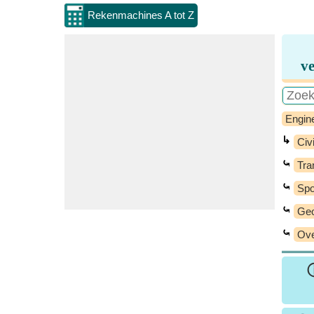
Rekenmachines A tot Z
v
Engin
↳
Civi
⤿
Tra
⤿
Spo
⤿
Geo
⤿
Ove