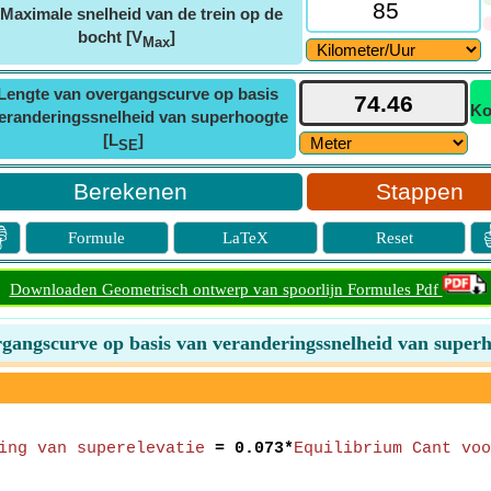
Maximale snelheid van de trein op de
bocht [V
]
Max
Lengte van overgangscurve op basis
Ko
eranderingssnelheid van superhoogte
[L
]
SE
Stappen

Formule
LaTeX
Reset
Downloaden Geometrisch ontwerp van spoorlijn Formules Pdf
gangscurve op basis van veranderingssnelheid van super
ing van superelevatie
= 0.073*
Equilibrium Cant voo