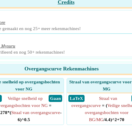
Credits
ore
e gemaakt en nog 25+ meer rekenmachines!
,
Mysuru
ifieerd en nog 50+ rekenmachines!
Overgangscurve Rekenmachines
e snelheid op overgangsbochten
Straal van overgangscurve voor
voor NG
MG
X
Veilige snelheid op
​ Gaan
​ LaTeX
Straal van
vergangsbochten voor NG
=
overgangscurve
= (
Veilige snelh
.278*(
Straal van overgangscurve
-
overgangsbochten voor
6)^0.5
BG/MG
/4.4)^2+70