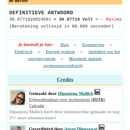
de uitvoer
DEFINITIEVE ANTWOORD
30.8771929824561
≈
30.87719 Volt
<--
Maximale 
(Berekening voltooid in 00.008 seconden)
Je bevindt je hier
-
Huis
»
Engineering
»
Elektrisch
»
Energie systeem
»
Stabiliteit van het
energiesysteem
»
Maximale stabiele
vermogensoverdracht
Credits
Gemaakt door
Dipanjona Mallick
Erfgoedinstituut voor technologie
(HITK)
,
Calcutta
Dipanjona Mallick heeft deze rekenmachine gemaakt en nog
25+ meer rekenmachines!
Geverifieërd door
Aman Dhussawat