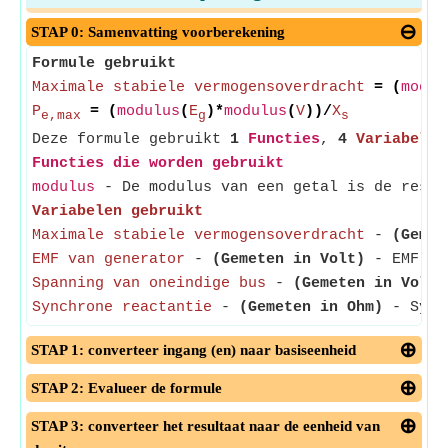
STAP 0: Samenvatting voorberekening
Formule gebruikt
Maximale stabiele vermogensoverdracht
= (
modul
P
= (
modulus
(
E
)*
modulus
(
V
))/
X
e,max
g
s
Deze formule gebruikt
1
Functies
,
4
Variabelen
Functies die worden gebruikt
modulus
- De modulus van een getal is de rest 
Variabelen gebruikt
Maximale stabiele vermogensoverdracht
-
(Gemet
EMF van generator
-
(Gemeten in Volt)
- EMF van
Spanning van oneindige bus
-
(Gemeten in Volt)
Synchrone reactantie
-
(Gemeten in Ohm)
- Synch
STAP 1: converteer ingang (en) naar basiseenheid
STAP 2: Evalueer de formule
STAP 3: converteer het resultaat naar de eenheid van