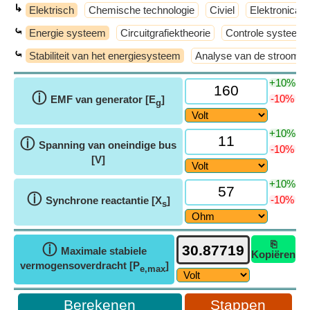
↳
Elektrisch
Chemische technologie
Civiel
Elektronica
⤿
Energie systeem
Circuitgrafiektheorie
Controle systeem
⤿
Stabiliteit van het energiesysteem
Analyse van de strooms
+10%
ⓘ
-10%
EMF van generator [E
]
g
+10%
ⓘ
Spanning van oneindige bus
-10%
[V]
+10%
ⓘ
-10%
Synchrone reactantie [X
]
s
⎘
ⓘ
Maximale stabiele
Kopiëren
vermogensoverdracht [P
]
e,max
Stappen