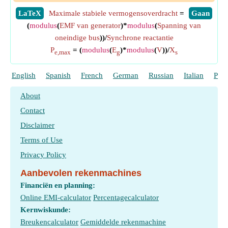
​LaTeX
Maximale stabiele vermogensoverdracht
=
​Gaan
(
modulus
(
EMF van generator
)*
modulus
(
Spanning van
oneindige bus
))/
Synchrone reactantie
P
= (
modulus
(
E
)*
modulus
(
V
))/
X
e,max
g
s
English
Spanish
French
German
Russian
Italian
Port
About
Contact
Disclaimer
Terms of Use
Privacy Policy
Aanbevolen rekenmachines
Financiën en planning:
Online EMI-calculator
Percentagecalculator
Kernwiskunde:
Breukencalculator
Gemiddelde rekenmachine