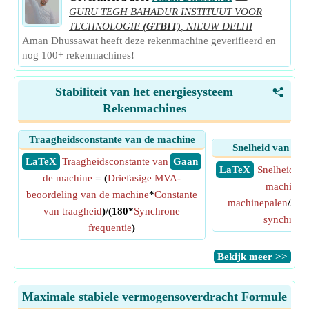
GURU TEGH BAHADUR INSTITUUT VOOR
TECHNOLOGIE
(GTBIT)
,
NIEUW DELHI
Aman Dhussawat heeft deze rekenmachine geverifieerd en
nog 100+ rekenmachines!
Stabiliteit van het energiesysteem
<
Rekenmachines
Traagheidsconstante van de machine
Snelheid van sy
​ LaTeX
Traagheidsconstante van
​ Gaan
​ LaTeX
Snelheid va
de machine
= (
Driefasige MVA-
machine
=
beoordeling van de machine
*
Constante
machinepalen
/2)*
van traagheid
)/(180*
Synchrone
synchrone
frequentie
)
​Bekijk meer >>
Maximale stabiele vermogensoverdracht Formule