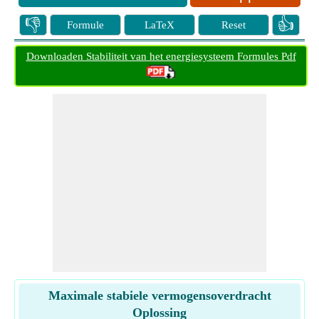
👎
👍
Formule
LaTeX
Reset
Downloaden Stabiliteit van het energiesysteem Formules Pdf
Maximale stabiele vermogensoverdracht
Oplossing