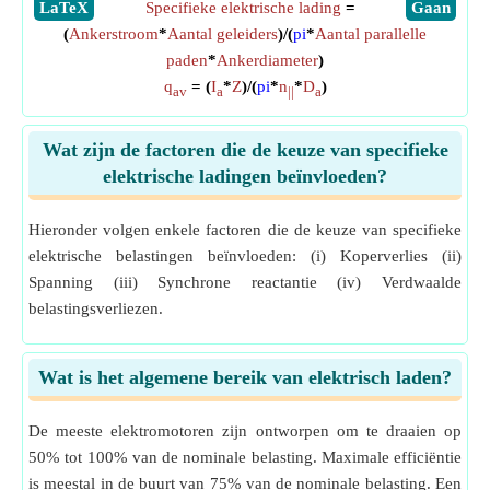
​LaTeX
Specifieke elektrische lading
=
​Gaan
(
Ankerstroom
*
Aantal geleiders
)/(
pi
*
Aantal parallelle
paden
*
Ankerdiameter
)
q
= (
I
*
Z
)/(
pi
*
n
*
D
)
av
a
||
a
Wat zijn de factoren die de keuze van specifieke
elektrische ladingen beïnvloeden?
Hieronder volgen enkele factoren die de keuze van specifieke
elektrische belastingen beïnvloeden: (i) Koperverlies (ii)
Spanning (iii) Synchrone reactantie (iv) Verdwaalde
belastingsverliezen.
Wat is het algemene bereik van elektrisch laden?
De meeste elektromotoren zijn ontworpen om te draaien op
50% tot 100% van de nominale belasting. Maximale efficiëntie
is meestal in de buurt van 75% van de nominale belasting. Een