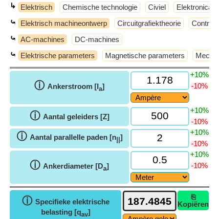
↳
Elektrisch
Chemische technologie
Civiel
Elektronica
⤿
Elektrisch machineontwerp
Circuitgrafiektheorie
Control
⤿
AC-machines
DC-machines
⤿
Elektrische parameters
Magnetische parameters
Mechan
+10%
ⓘ
-10%
Ankerstroom [I
]
a
+10%
ⓘ
Aantal geleiders [Z]
-10%
+10%
ⓘ
Aantal parallelle paden [n
]
||
-10%
+10%
ⓘ
-10%
Ankerdiameter [D
]
a
⎘
ⓘ
Specifieke elektrische
Kopiëren
belasting [q
]
av