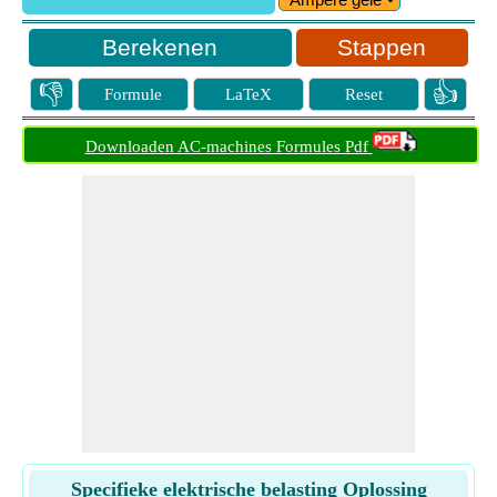
Stappen
👎
👍
Formule
LaTeX
Reset
Downloaden AC-machines Formules Pdf
Specifieke elektrische belasting Oplossing