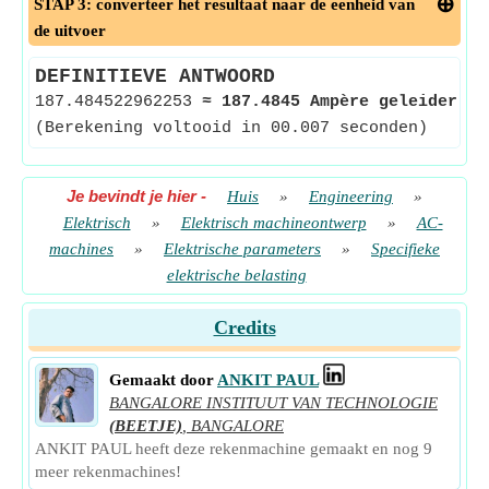
STAP 3: converteer het resultaat naar de eenheid van
de uitvoer
DEFINITIEVE ANTWOORD
187.484522962253
≈
187.4845 Ampère geleider pe
(Berekening voltooid in 00.007 seconden)
Je bevindt je hier
-
Huis
»
Engineering
»
Elektrisch
»
Elektrisch machineontwerp
»
AC-
machines
»
Elektrische parameters
»
Specifieke
elektrische belasting
Credits
Gemaakt door
ANKIT PAUL
BANGALORE INSTITUUT VAN TECHNOLOGIE
(BEETJE)
,
BANGALORE
ANKIT PAUL heeft deze rekenmachine gemaakt en nog 9
meer rekenmachines!