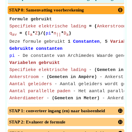
STAP 0: Samenvatting voorberekening
Formule gebruikt
Specifieke elektrische lading
= (
Ankerstroom
*
A
q
= (
I
*
Z
)/(
pi
*
n
*
D
)
av
a
||
a
Deze formule gebruikt
1
Constanten
,
5
Variabel
Gebruikte constanten
pi
- De constante van Archimedes Waarde genome
Variabelen gebruikt
Specifieke elektrische lading
-
(Gemeten in Am
Ankerstroom
-
(Gemeten in Ampère)
- Ankerstroom
Aantal geleiders
- Aantal geleiders wordt gede
Aantal parallelle paden
- Het aantal parallelle
Ankerdiameter
-
(Gemeten in Meter)
- Ankerdiame
STAP 1: converteer ingang (en) naar basiseenheid
STAP 2: Evalueer de formule