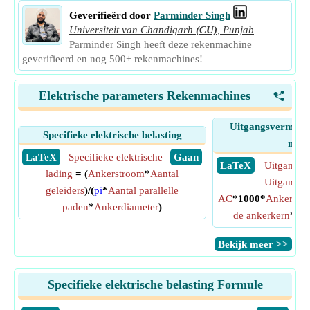
Geverifieërd door
Parminder Singh
Universiteit van Chandigarh
(CU)
,
Punjab
Parminder Singh heeft deze rekenmachine
geverifieerd en nog 500+ rekenmachines!
Elektrische parameters Rekenmachines
<
Uitgangsvermoge
Specifieke elektrische belasting
mach
​ LaTeX
Specifieke elektrische
​ Gaan
​ LaTeX
Uitgangs
lading
= (
Ankerstroom
*
Aantal
Uitgangsco
geleiders
)/(
pi
*
Aantal parallelle
AC
*1000*
Ankerdiam
paden
*
Ankerdiameter
)
de ankerkern
*
Syn
​Bekijk meer >>
Specifieke elektrische belasting Formule