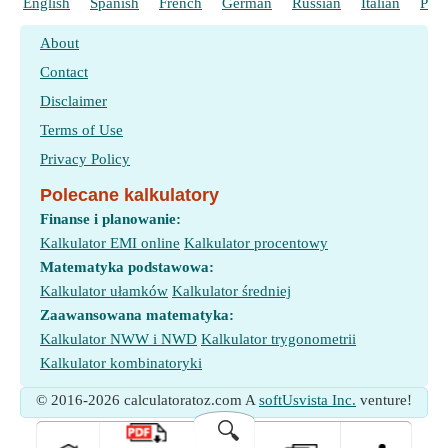
English
Spanish
French
German
Russian
Italian
Port
About
Contact
Disclaimer
Terms of Use
Privacy Policy
Polecane kalkulatory
Finanse i planowanie:
Kalkulator EMI online
Kalkulator procentowy
Matematyka podstawowa:
Kalkulator ułamków
Kalkulator średniej
Zaawansowana matematyka:
Kalkulator NWW i NWD
Kalkulator trygonometrii
Kalkulator kombinatoryki
© 2016-2026 calculatoratoz.com A
softUsvista Inc.
venture!
🔍