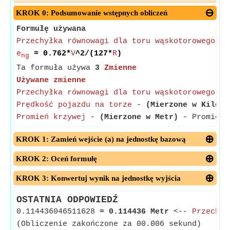
KROK 0: Podsumowanie wstępnych obliczeń
Formułę używana
Przechyłka równowagi dla toru wąskotorowego
= 
e
= 0.762*
V
^2/(127*
R
)
ng
Ta formuła używa
3
Zmienne
Używane zmienne
Przechyłka równowagi dla toru wąskotorowego
-
Prędkość pojazdu na torze
-
(Mierzone w Kilome
Promień krzywej
-
(Mierzone w Metr)
- Promień k
KROK 1: Zamień wejście (a) na jednostkę bazową
KROK 2: Oceń formułę
KROK 3: Konwertuj wynik na jednostkę wyjścia
OSTATNIA ODPOWIEDŹ
0.114436046511628
≈
0.114436 Metr
<--
Przechył
(Obliczenie zakończone za 00.006 sekund)