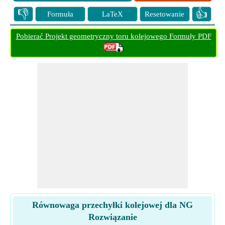
👎
👍
Formuła
LaTeX
Resetowanie
Pobierać Projekt geometryczny toru kolejowego Formuły PDF
Równowaga przechyłki kolejowej dla NG
Rozwiązanie