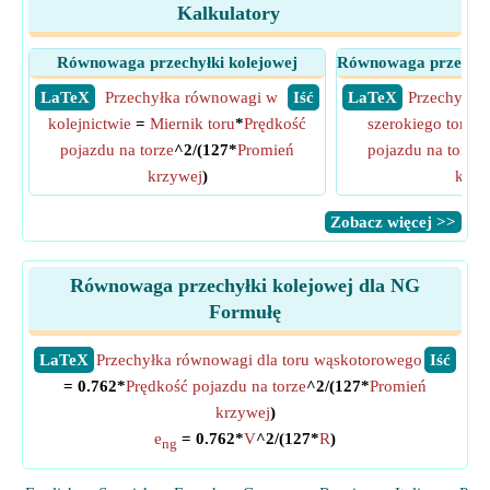
Kalkulatory
Równowaga przechyłki kolejowej
Równowaga przechyłk
​ LaTeX
Przechyłka równowagi w
​ Iść
​ LaTeX
Przechyłka
kolejnictwie
=
Miernik toru
*
Prędkość
szerokiego toru
= 
pojazdu na torze
^2/(127*
Promień
pojazdu na torze
^
krzywej
)
krzy
​Zobacz więcej >>
Równowaga przechyłki kolejowej dla NG
Formułę
​LaTeX
Przechyłka równowagi dla toru wąskotorowego
​Iść
= 0.762*
Prędkość pojazdu na torze
^2/(127*
Promień
krzywej
)
e
= 0.762*
V
^2/(127*
R
)
ng