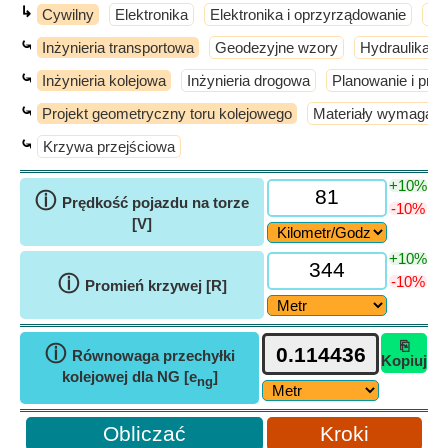
↳
Cywilny
Elektronika
Elektronika i oprzyrządowanie
El
⤿
Inżynieria transportowa
Geodezyjne wzory
Hydraulika i 
⤿
Inżynieria kolejowa
Inżynieria drogowa
Planowanie i proj
⤿
Projekt geometryczny toru kolejowego
Materiały wymagane
⤿
Krzywa przejściowa
+10%
ⓘ
Prędkość pojazdu na torze
-10%
[V]
+10%
ⓘ
-10%
Promień krzywej [R]
⎘
ⓘ
Równowaga przechyłki
Kopiuj
kolejowej dla NG [e
]
ng
Kroki