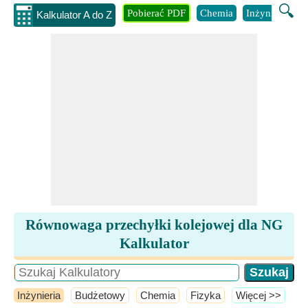
🔍
Pobierać PDF
Chemia
Inżynieria
B
Kalkulator A do Z
Równowaga przechyłki kolejowej dla NG
Kalkulator
Inżynieria
Budżetowy
Chemia
Fizyka
​Więcej >>