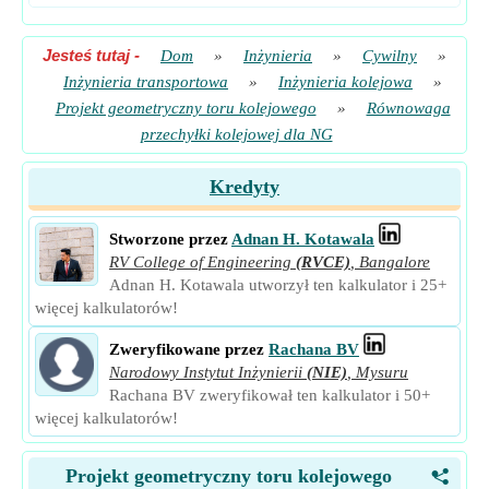
Jesteś tutaj
-
Dom
»
Inżynieria
»
Cywilny
»
Inżynieria transportowa
»
Inżynieria kolejowa
»
Projekt geometryczny toru kolejowego
»
Równowaga
przechyłki kolejowej dla NG
Kredyty
Stworzone przez
Adnan H. Kotawala
RV College of Engineering
(RVCE)
,
Bangalore
Adnan H. Kotawala utworzył ten kalkulator i 25+
więcej kalkulatorów!
Zweryfikowane przez
Rachana BV
Narodowy Instytut Inżynierii
(NIE)
,
Mysuru
Rachana BV zweryfikował ten kalkulator i 50+
więcej kalkulatorów!
Projekt geometryczny toru kolejowego
<