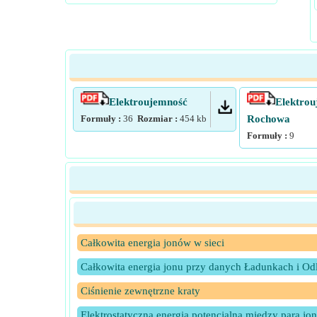
Elektroujemność
Elektrou
Formuły :
36
Rozmiar :
454
kb
Rochowa
Formuły :
9
Całkowita energia jonów w sieci
Całkowita energia jonu przy danych Ładunkach i Od
Ciśnienie zewnętrzne kraty
Elektrostatyczna energia potencjalna między parą jo