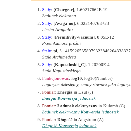
R
Promień kationu
(Angstrom)
c
Odrażająca interakcja
Stały
:
[Charge-e]
, 1.60217662E-19
r
Promień jonowy
(Angstrom)
ionic
Potencjał jonowy
Ładunek elektronu
U
Energia sieci
(Joule / Mole)
Stały
:
[Avaga-no]
, 6.02214076E+23
Promień jonów o podanym potencjale jonowym
U
Liczba Avogadro
Energia kraty dla równania Kapu
Kapustinskii
Stała interakcja odpychająca
Stały
:
[Permitivity-vacuum]
, 8.85E-12
V
Energia sieciowa objętości molowej
(M
m_LE
Przenikalność próżni
Stała interakcji odpychania przy danej całkowitej en
-
z
Szarża Anion
(Kulomb)
Stały
:
pi
, 3.1415926535897932384626433832
Stała interakcji odpychania przy danej stałej Madelu
Stała Archimedesa
+
z
Szarża kationów
(Kulomb)
Stały
:
[Kapustinskii_C]
, 1.20200E-4
Stała interakcji odpychania przy użyciu całkowitej e
ΔH
Entalpia kraty
(Joule / Mole)
Stała Kapustinskiego
ρ
Stała zależna od ściśliwości za pomocą równania Bo
Stała W zależności od ściśliwości
(Angstrom)
Funkcjonować
:
log10
, log10(Number)
φ
Potencjał jonowy
(Wolt)
Logarytm dziesiętny, znany również jako logaryt
Urodzony wykładnik za pomocą interakcji odpychają
Pomiar
:
Energia
in Dżul (J)
Wykładnik Borna przy użyciu równania Borna Land
Energia Konwersja jednostek
Wykładnik Borna przy użyciu równania Borna-Land
Pomiar
:
Ładunek elektryczny
in Kulomb (C)
Ładunek elektryczny Konwersja jednostek
Zmiana objętości sieci
Pomiar
:
Długość
in Angstrom (A)
Długość Konwersja jednostek