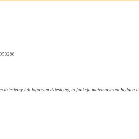
stinskiego
(Joule / Mole)
etr sześcienny / Mole)
ergii jonów i energii Madelung
7950288
nga
nergii jonów
rna-Mayera
m dziesiętny lub logarytm dziesiętny, to funkcja matematyczna będąca o
cej
e
ego bez Madelunga Constant