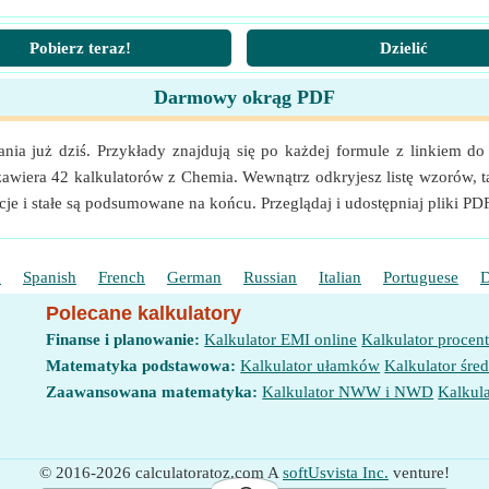
Pobierz teraz!
Dzielić
)
Darmowy okrąg PDF
tr sześcienny / Mole (m³/mol)
nostek
ia już dziś. Przykłady znajdują się po każdej formule z linkiem do
zawiera 42 kalkulatorów z Chemia. Wewnątrz odkryjesz listę wzorów,
je i stałe są podsumowane na końcu. Przeglądaj i udostępniaj pliki PD
h
Spanish
French
German
Russian
Italian
Portuguese
D
Polecane kalkulatory
Finanse i planowanie:
Kalkulator EMI online
Kalkulator procen
Matematyka podstawowa:
Kalkulator ułamków
Kalkulator śred
Zaawansowana matematyka:
Kalkulator NWW i NWD
Kalkula
© 2016-2026 calculatoratoz.com A
softUsvista Inc.
venture!