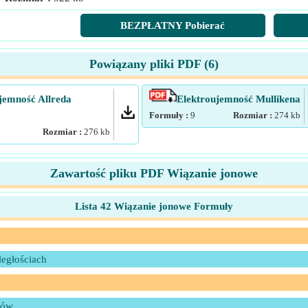
BEZPŁATNY Pobierać
Powiązany pliki PDF (
6
)
jemność Allreda
Elektroujemność Mullikena
Formuły :
9
Rozmiar :
274
kb
Rozmiar :
276
kb
Zawartość pliku PDF Wiązanie jonowe
Lista 42 Wiązanie jonowe Formuły
ległościach
nów