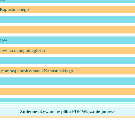
 Kapustinskiego
onów
nów na danej odległości
a pomocą aproksymacji Kapustinskiego
Zmienne używane w pliku PDF Wiązanie jonowe
go
onów