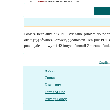
Pomiar
:
Nacisk
in Pascal (Pa)
Nacisk Konwersja jednostek
Pomiar
:
Entalpia molowa
in Joule / Mole (J/mol
Entalpia molowa Konwersja jednostek
Pomiar
:
Molarna podatność magnetyczna
in Me
Molarna podatność magnetyczna Konwersja jed
Pobierz bezpłatny plik PDF Wiązanie jonowe do pobran
Pomiar
:
Potencjał elektryczny
in Wolt (V)
obsługują również konwersję jednostek. Ten plik PDF 
Potencjał elektryczny Konwersja jednostek
potencjale jonowym i 42 innych formuł! Zmienne, funkc
Englis
About
Contact
Disclaimer
Terms of Use
Privacy Policy