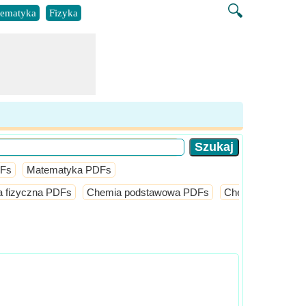
🔍
ematyka
Fizyka
DFs
Matematyka PDFs
 fizyczna PDFs
Chemia podstawowa PDFs
Chemia polimeró