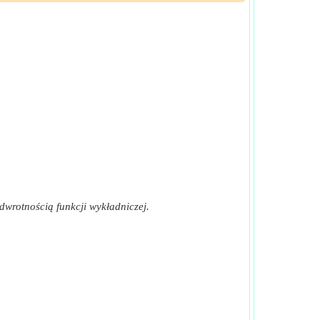
​Iść
​Iść
​Iść
​Iść
​Iść
​Iść
​Iść
​Iść
dwrotnością funkcji wykładniczej.
​Iść
​Iść
​Iść
​Iść