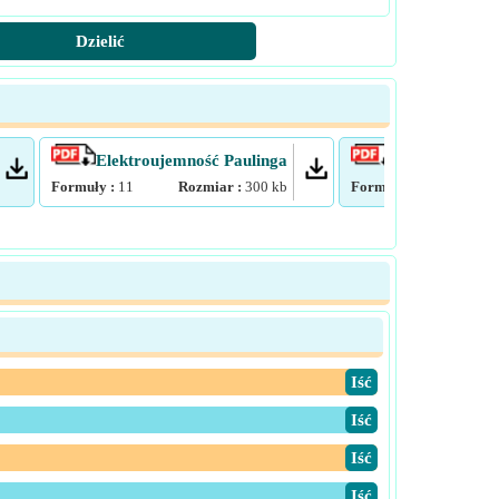
Dzielić
Elektroujemność Paulinga
Madelung Con
Formuły :
11
Rozmiar :
300
kb
Formuły :
10
Rozmiar
​Iść
​Iść
​Iść
​Iść