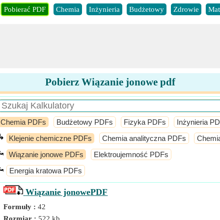
Pobierać PDF
Chemia
Inżynieria
Budżetowy
Zdrowie
Mat
Pobierz Wiązanie jonowe pdf
Chemia PDFs
Budżetowy PDFs
Fizyka PDFs
Inżynieria P
↳
Klejenie chemiczne PDFs
Chemia analityczna PDFs
Chemia
⤿
Wiązanie jonowe PDFs
Elektroujemność PDFs
⤿
Energia kratowa PDFs
Wiązanie jonowe
PDF
Formuły :
42
Rozmiar :
522 kb