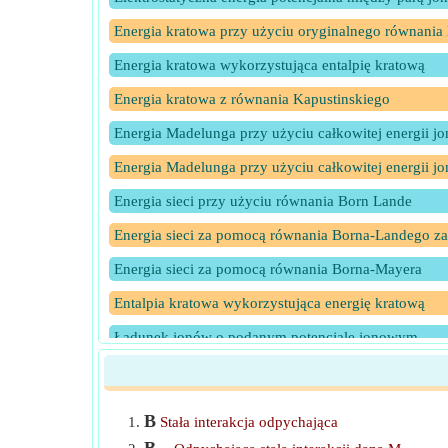
Energia kratowa przy użyciu oryginalnego równania
Energia kratowa wykorzystująca entalpię kratową
Energia kratowa z równania Kapustinskiego
Energia Madelunga przy użyciu całkowitej energii j
Energia Madelunga przy użyciu całkowitej energii jo
Energia sieci przy użyciu równania Born Lande
Energia sieci za pomocą równania Borna-Landego z
Energia sieci za pomocą równania Borna-Mayera
Entalpia kratowa wykorzystująca energię kratową
Ładunek jonów o podanym potencjale jonowym
Liczba jonów przy użyciu przybliżenia Kapustinskie
Madelung Constant przy użyciu całkowitej energii j
B
Stała interakcja odpychająca
Madelung Constant przy użyciu Madelung Energy