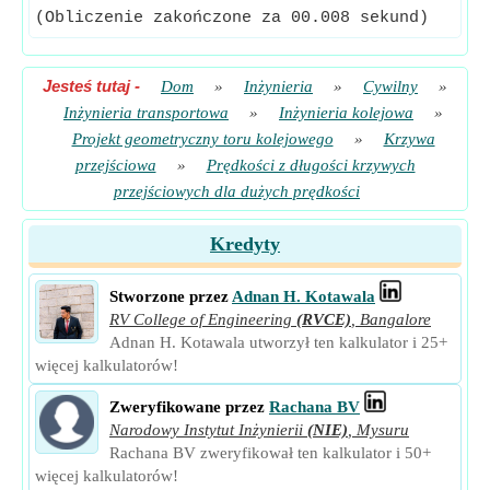
(Obliczenie zakończone za 00.008 sekund)
Jesteś tutaj
-
Dom
»
Inżynieria
»
Cywilny
»
Inżynieria transportowa
»
Inżynieria kolejowa
»
Projekt geometryczny toru kolejowego
»
Krzywa
przejściowa
»
Prędkości z długości krzywych
przejściowych dla dużych prędkości
Kredyty
Stworzone przez
Adnan H. Kotawala
RV College of Engineering
(RVCE)
,
Bangalore
Adnan H. Kotawala utworzył ten kalkulator i 25+
więcej kalkulatorów!
Zweryfikowane przez
Rachana BV
Narodowy Instytut Inżynierii
(NIE)
,
Mysuru
Rachana BV zweryfikował ten kalkulator i 50+
więcej kalkulatorów!