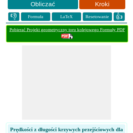
Kroki
👎
👍
Formuła
LaTeX
Resetowanie
Pobierać Projekt geometryczny toru kolejowego Formuły PDF
Prędkości z długości krzywych przejściowych dla