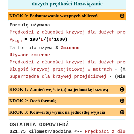
dużych prędkości Rozwiązanie
KROK 0: Podsumowanie wstępnych obliczeń
Formułę używana
Prędkości z długości krzywej dla dużych prędko
V
= 198*
L
/(
e
*1000)
High
Ta formuła używa
3
Zmienne
Używane zmienne
Prędkości z długości krzywej dla dużych prędko
Długość krzywej przejściowej w metrach
-
(Mier
Superrzędna dla krzywej przejściowej
-
(Mierzo
KROK 1: Zamień wejście (a) na jednostkę bazową
KROK 2: Oceń formułę
KROK 3: Konwertuj wynik na jednostkę wyjścia
OSTATNIA ODPOWIEDŹ
321.75 Kilometr/Godzina
<--
Prędkości z długoś