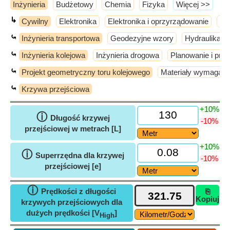
Inżynieria
Budżetowy
Chemia
Fizyka
​Więcej >>
↳
Cywilny
Elektronika
Elektronika i oprzyrządowanie
El
⤿
Inżynieria transportowa
Geodezyjne wzory
Hydraulika i 
⤿
Inżynieria kolejowa
Inżynieria drogowa
Planowanie i proj
⤿
Projekt geometryczny toru kolejowego
Materiały wymagane
⤿
Krzywa przejściowa
+10%
ⓘ
Długość krzywej
-10%
przejściowej w metrach [L]
+10%
ⓘ
Superrzędna dla krzywej
-10%
przejściowej [e]
ⓘ
Prędkości z długości
⎘
Kopiuj
krzywych przejściowych dla
dużych prędkości [V
]
High