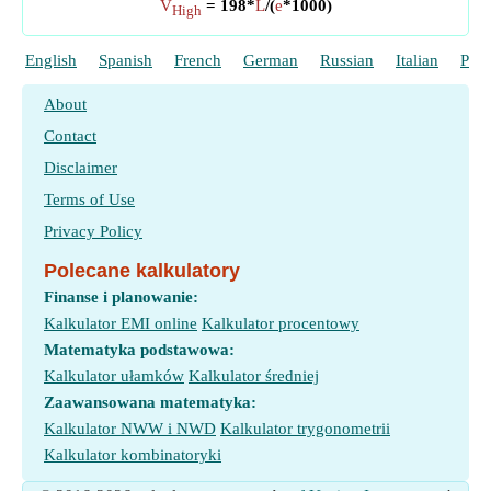
V
= 198*
L
/(
e
*1000)
High
English
Spanish
French
German
Russian
Italian
Port
About
Contact
Disclaimer
Terms of Use
Privacy Policy
Polecane kalkulatory
Finanse i planowanie:
Kalkulator EMI online
Kalkulator procentowy
Matematyka podstawowa:
Kalkulator ułamków
Kalkulator średniej
Zaawansowana matematyka:
Kalkulator NWW i NWD
Kalkulator trygonometrii
Kalkulator kombinatoryki