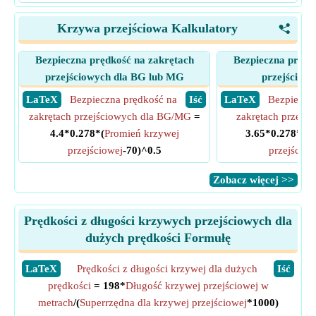
Krzywa przejściowa Kalkulatory
<
Bezpieczna prędkość na zakrętach
Bezpieczna prędk
przejściowych dla BG lub MG
przejściow
​ LaTeX
Bezpieczna prędkość na
​ Iść
​ LaTeX
Bezpieczn
zakrętach przejściowych dla BG/MG
=
zakrętach przejś
4.4*0.278*(
Promień krzywej
3.65*0.278*(
Pr
przejściowej
-70)^0.5
przejściow
​Zobacz więcej >>
Prędkości z długości krzywych przejściowych dla
dużych prędkości Formułę
​LaTeX
Prędkości z długości krzywej dla dużych
​Iść
prędkości
= 198*
Długość krzywej przejściowej w
metrach
/(
Superrzędna dla krzywej przejściowej
*1000)