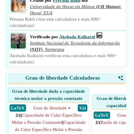
Criado por
Prerana Bakli
Universidade do Havaí em Mānoa
(UH Manoa)
,
Havaí, EUA
Prerana Bakli criou esta calculadora e mais 800+
calculadoras!
Verificado por
Akshada Kulkarni
Instituto Nacional de Tecnologia da Informação
(NIIT)
,
Neemrana
Akshada Kulkarni verificou esta calculadora e mais 900+
calculadoras!
Grau de liberdade Calculadoras
<
Grau de liberdade dada a capacidade
térmica molar a pressão constante
Grau de liberdade 
capacidade de
​ LaTeX
Grau de liberdade
=
​ Vai
2/((
Capacidade de Calor Específico
​ LaTeX
Grau de 
Molar a Pressão Constante
/(
Capacidade
2/(
Razão de capacid
de Calor Específico Molar a Pressão
1