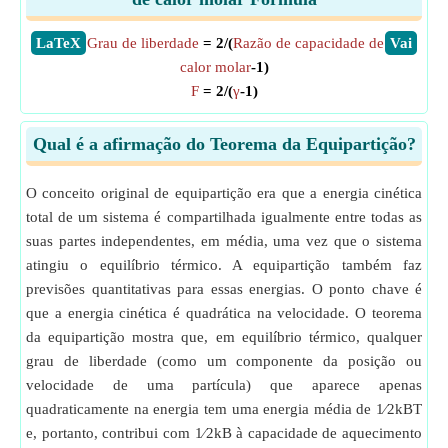
​LaTeX
Grau de liberdade
= 2/(
Razão de capacidade de
​Vai
calor molar
-1)
F
= 2/(
γ
-1)
Qual é a afirmação do Teorema da Equipartição?
O conceito original de equipartição era que a energia cinética
total de um sistema é compartilhada igualmente entre todas as
suas partes independentes, em média, uma vez que o sistema
atingiu o equilíbrio térmico. A equipartição também faz
previsões quantitativas para essas energias. O ponto chave é
que a energia cinética é quadrática na velocidade. O teorema
da equipartição mostra que, em equilíbrio térmico, qualquer
grau de liberdade (como um componente da posição ou
velocidade de uma partícula) que aparece apenas
quadraticamente na energia tem uma energia média de 1⁄2kBT
e, portanto, contribui com 1⁄2kB à capacidade de aquecimento