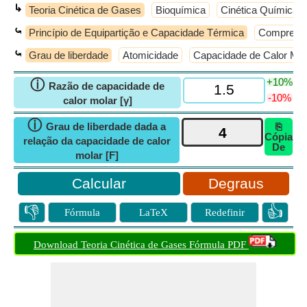
↳
Teoria Cinética de Gases
Bioquímica
Cinética Química
⤿
Princípio de Equipartição e Capacidade Térmica
Compressi
⤿
Grau de liberdade
Atomicidade
Capacidade de Calor Mol
+10%
ⓘ
Razão de capacidade de
-10%
calor molar [γ]
ⓘ
Grau de liberdade dada a
⎘
Cópia
relação da capacidade de calor
De
molar [F]
Degraus
👎
👍
Fórmula
LaTeX
Redefinir
Download Teoria Cinética de Gases Fórmula PDF