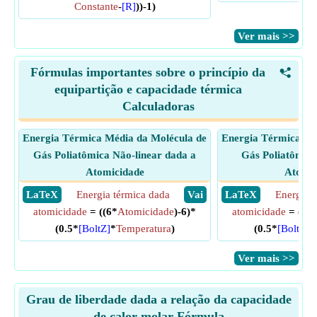
Constante
-
[R]
))-1)
​Ver mais >>
Fórmulas importantes sobre o princípio da
<
equipartição e capacidade térmica
Calculadoras
Energia Térmica Média da Molécula de
Energia Térmica Mé
Gás Poliatômica Não-linear dada a
Gás Poliatômica
Atomicidade
Atomic
​ LaTeX
Energia térmica dada
​ Vai
​ LaTeX
Energia t
atomicidade
= ((6*
Atomicidade
)-6)*
atomicidade
= ((6*
(0.5*
[BoltZ]
*
Temperatura
)
(0.5*
[BoltZ]
*
​Ver mais >>
Grau de liberdade dada a relação da capacidade
de calor molar Fórmula