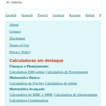
do sistema.
English
Spanish
French
German
Russian
Italian
Poli
About
Contact
Disclaimer
Terms of Use
Privacy Policy
Calculadoras em destaque
Finanças e Planejamento:
Calculadora EMI online
Calculadora de Porcentagem
Matemática Básica:
Calculadora de Frações
Calculadora de média
Matemática Avançada:
Calculadora de MMC e MMC
Calculadora de trigonometria
Calculadora Combinatória