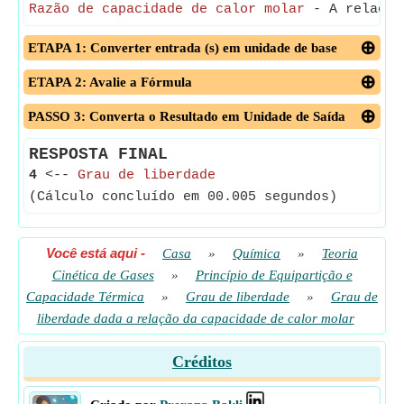
Razão de capacidade de calor molar
- A relação 
ETAPA 1: Converter entrada (s) em unidade de base
ETAPA 2: Avalie a Fórmula
PASSO 3: Converta o Resultado em Unidade de Saída
RESPOSTA FINAL
4
<--
Grau de liberdade
(Cálculo concluído em 00.005 segundos)
Você está aqui
-
Casa
»
Química
»
Teoria
Cinética de Gases
»
Princípio de Equipartição e
Capacidade Térmica
»
Grau de liberdade
»
Grau de
liberdade dada a relação da capacidade de calor molar
Créditos