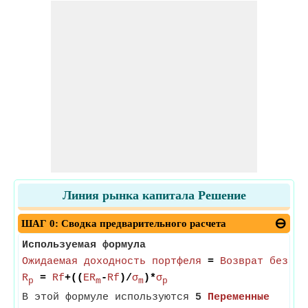
Линия рынка капитала Решение
ШАГ 0: Сводка предварительного расчета
Используемая формула
Ожидаемая доходность портфеля
=
Возврат без ри
R
=
Rf
+((
ER
-
Rf
)/
σ
)*
σ
p
m
m
p
В этой формуле используются
5
Переменные