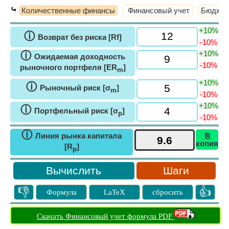
⤿
Количественные финансы
Финансовый учет
Бюджет
+10%
ⓘ
Возврат без риска [Rf]
-10%
+10%
ⓘ
Ожидаемая доходность
-10%
рыночного портфеля [ER
]
m
+10%
ⓘ
Рыночный риск [σ
]
m
-10%
+10%
ⓘ
Портфельный риск [σ
]
p
-10%
ⓘ
Линия рынка капитала
⎘
копия
[R
]
p
Шаги
👎
👍
Формула
LaTeX
сбросить
Скачать Финансовый учет формула PDF