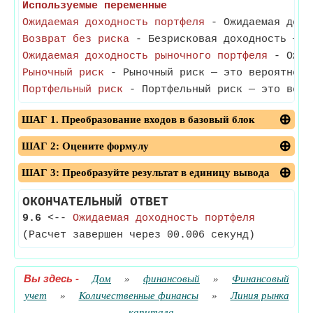
Используемые переменные
Ожидаемая доходность портфеля
- Ожидаемая доход
Возврат без риска
- Безрисковая доходность — э
Ожидаемая доходность рыночного портфеля
- Ожида
Рыночный риск
- Рыночный риск — это вероятность
Портфельный риск
- Портфельный риск — это вероя
ШАГ 1. Преобразование входов в базовый блок
ШАГ 2: Оцените формулу
ШАГ 3: Преобразуйте результат в единицу вывода
ОКОНЧАТЕЛЬНЫЙ ОТВЕТ
9.6
<--
Ожидаемая доходность портфеля
(Расчет завершен через 00.006 секунд)
Вы здесь
-
Дом
»
финансовый
»
Финансовый
учет
»
Количественные финансы
»
Линия рынка
капитала