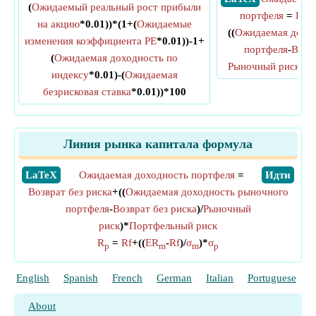
(
Ожидаемый реальный рост прибыли
портфеля
=
Возв
на акцию
*0.01))*(1+(
Ожидаемые
((
Ожидаемая доход
изменения коэффициента PE
*0.01))-1+
портфеля
-
Возвр
(
Ожидаемая доходность по
Рыночный риск
)*
П
индексу
*0.01)-(
Ожидаемая
безрисковая ставка
*0.01))*100
Линия рынка капитала формула
​LaTeX
Ожидаемая доходность портфеля
=
​Идти
Возврат без риска
+((
Ожидаемая доходность рыночного
портфеля
-
Возврат без риска
)/
Рыночный
риск
)*
Портфельный риск
R
=
Rf
+((
ER
-
Rf
)/
σ
)*
σ
p
m
m
p
English
Spanish
French
German
Italian
Portuguese
P
About