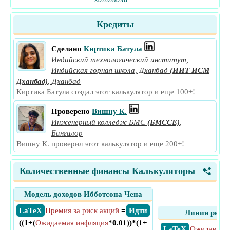
Кредиты
Сделано
Киртика Батула
Индийский технологический институт,
Индийская горная школа, Дханбад
(ИИТ ИСМ
Дханбад)
,
Дханбад
Киртика Батула создал этот калькулятор и еще 100+!
Проверено
Вишну К.
Инженерный колледж БМС
(БМССЕ)
,
Бангалор
Вишну К. проверил этот калькулятор и еще 200+!
Количественные финансы Калькуляторы
<
Модель доходов Ибботсона Чена
​ LaTeX
Премия за риск акций
=
​ Идти
Линия рынк
((1+(
Ожидаемая инфляция
*0.01))*(1+
​ LaTeX
Ожидаемая 