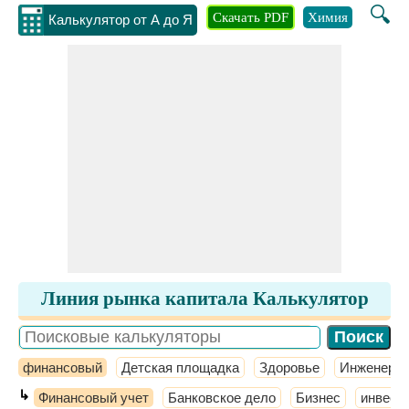
🔍
Скачать PDF
Химия
Инжене
Калькулятор от А до Я
Линия рынка капитала Калькулятор
финансовый
Детская площадка
Здоровье
Инженерно
↳
Финансовый учет
Банковское дело
Бизнес
инвест