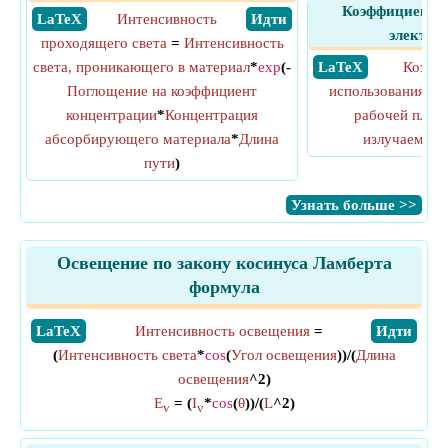
Коэффициент и
​ LaTeX
Интенсивность
​ Идти
электро
проходящего света
=
Интенсивность
света, проникающего в материал
*
exp
(-
​ LaTeX
Коэфф
Поглощение на коэффициент
использования
=
концентрации
*
Концентрация
рабочей плос
абсорбирующего материала
*
Длина
излучаемый 
пути
)
​Узнать больше >>
Освещение по закону косинуса Ламберта
формула
​LaTeX
Интенсивность освещения
=
​Идти
(
Интенсивность света
*
cos
(
Угол освещения
))/(
Длина
освещения
^2)
E
= (
I
*
cos
(
θ
))/(
L
^2)
v
v