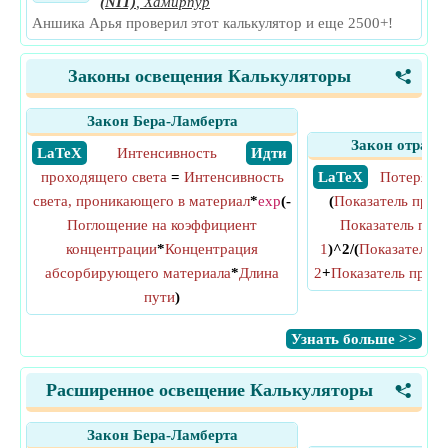
(NIT)
,
Хамирпур
Аншика Арья проверил этот калькулятор и еще 2500+!
Законы освещения Калькуляторы
<
Закон Бера-Ламберта
Закон отраже
​ LaTeX
Интенсивность
​ Идти
проходящего света
=
Интенсивность
​ LaTeX
Потеря о
света, проникающего в материал
*
exp
(-
(
Показатель прел
Поглощение на коэффициент
Показатель пре
концентрации
*
Концентрация
1
)^2/(
Показатель п
абсорбирующего материала
*
Длина
2
+
Показатель прело
пути
)
​Узнать больше >>
Расширенное освещение Калькуляторы
<
Закон Бера-Ламберта