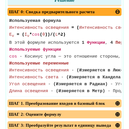
Решение
ШАГ 0: Сводка предварительного расчета
Используемая формула
Интенсивность освещения
= (
Интенсивность света
E
= (
I
*
cos
(
θ
))/(
L
^2)
v
v
В этой формуле используются
1
Функции
,
4
Перем
Используемые функции
cos
- Косинус угла — это отношение стороны, пр
Используемые переменные
Интенсивность освещения
-
(Измеряется в Люкс)
-
Интенсивность света
-
(Измеряется в Кандела)
- 
Угол освещения
-
(Измеряется в Радиан)
- Угол о
Длина освещения
-
(Измеряется в Метр)
- Продолж
ШАГ 1. Преобразование входов в базовый блок
ШАГ 2: Оцените формулу
ШАГ 3: Преобразуйте результат в единицу вывода