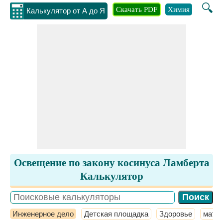
🔍
Скачать PDF
Химия
Инжене
Калькулятор от А до Я
Освещение по закону косинуса Ламберта
Калькулятор
Инженерное дело
Детская площадка
Здоровье
мате