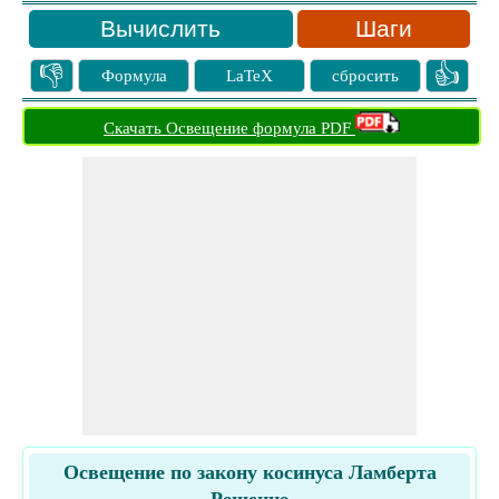
Шаги
👎
👍
Формула
LaTeX
сбросить
Скачать Освещение формула PDF
Освещение по закону косинуса Ламберта