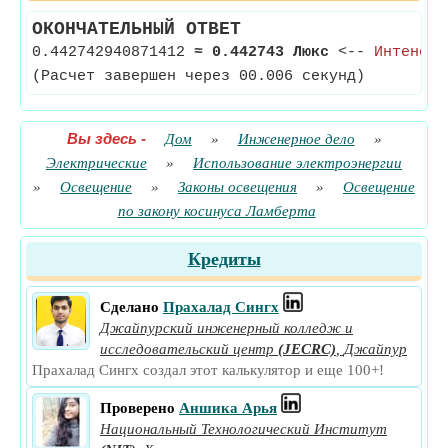
ОКОНЧАТЕЛЬНЫЙ ОТВЕТ
0.442742940871412
≈
0.442743 Люкс
<--
Интенсив
(Расчет завершен через 00.006 секунд)
Вы здесь
-
Дом
»
Инженерное дело
»
Электрические
»
Использование электроэнергии
»
Освещение
»
Законы освещения
»
Освещение
по закону косинуса Ламберта
Кредиты
Сделано
Прахалад Сингх
Джайпурский инженерный колледж и
исследовательский центр
(JECRC)
,
Джайпур
Прахалад Сингх создал этот калькулятор и еще 100+!
Проверено
Аншика Арья
Национальный Технологический Институт