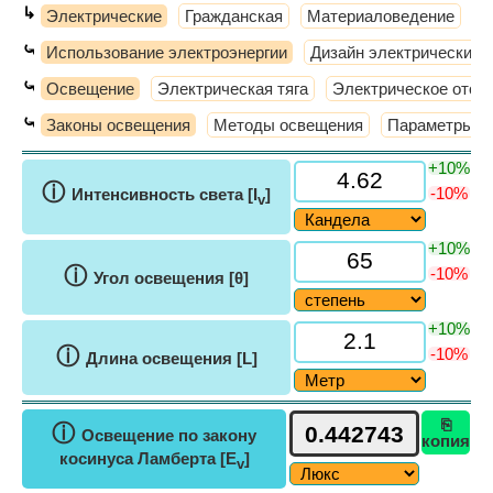
↳
Электрические
Гражданская
Материаловедение
М
⤿
Использование электроэнергии
Дизайн электрических 
⤿
Освещение
Электрическая тяга
Электрическое отоп
⤿
Законы освещения
Методы освещения
Параметры о
+10%
ⓘ
-10%
Интенсивность света [I
]
v
+10%
ⓘ
-10%
Угол освещения [θ]
+10%
ⓘ
-10%
Длина освещения [L]
⎘
ⓘ
Освещение по закону
копия
косинуса Ламберта [E
]
v