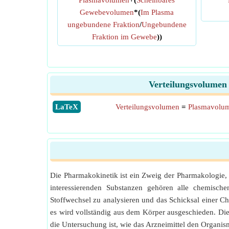
Plasmavolumen
+(
Scheinbares
Gewebevolumen
*(
Im Plasma
ungebundene Fraktion
/
Ungebundene
Fraktion im Gewebe
))
Verteilungsvolumen 
​LaTeX
Verteilungsvolumen
=
Plasmavolu
Die Pharmakokinetik ist ein Zweig der Pharmakologie,
interessierenden Substanzen gehören alle chemische
Stoffwechsel zu analysieren und das Schicksal einer C
es wird vollständig aus dem Körper ausgeschieden. Di
die Untersuchung ist, wie das Arzneimittel den Organi