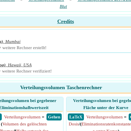
Blut
Credits
a)
,
Mumbai
weitere Rechner erstellt!
oa)
,
Hawaii, USA
weitere Rechner verifiziert!
Verteilungsvolumen Taschenrechner
eilungsvolumen bei gegebener
Verteilungsvolumen bei gegeb
Eliminationshalbwertszeit
Fläche unter der Kurve
X
Verteilungsvolumen
=
​ Gehen
​ LaTeX
Verteilungsvolumen
=
(
Volumen des gelöschten
Dosis
/(
Eliminationsratenkonstante