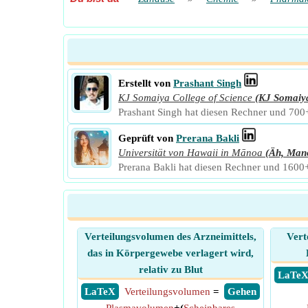
Erstellt von
Prashant Singh
KJ Somaiya College of Science
(KJ Somaiy
Prashant Singh hat diesen Rechner und 700+ 
Geprüft von
Prerana Bakli
Universität von Hawaii in Mānoa
(Äh, Man
Prerana Bakli hat diesen Rechner und 1600+ 
Verteilungsvolumen des Arzneimittels,
Vert
das in Körpergewebe verlagert wird,
relativ zu Blut
​ LaTe
​ LaTeX
Verteilungsvolumen
=
​ Gehen