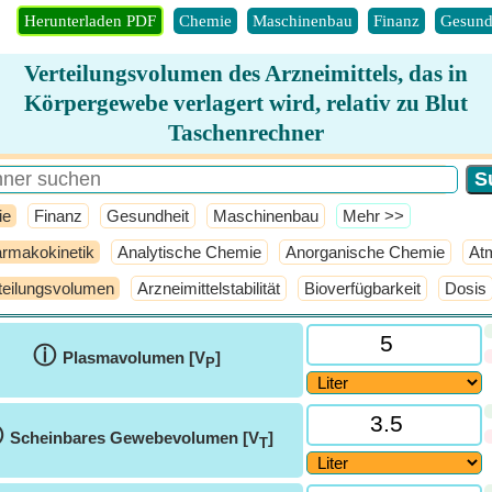
Herunterladen PDF
Chemie
Maschinenbau
Finanz
Gesund
Verteilungsvolumen des Arzneimittels, das in
Körpergewebe verlagert wird, relativ zu Blut
Taschenrechner
ie
Finanz
Gesundheit
Maschinenbau
​Mehr >>
rmakokinetik
Analytische Chemie
Anorganische Chemie
At
teilungsvolumen
Arzneimittelstabilität
Bioverfügbarkeit
Dosis
ⓘ
Plasmavolumen [V
]
P
ⓘ
Scheinbares Gewebevolumen [V
]
T