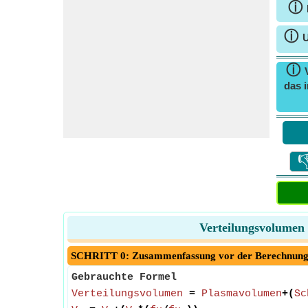
ⓘ
ⓘ
U
ⓘ
das i

Verteilungsvolumen 
SCHRITT 0: Zusammenfassung vor der Berechnun
Gebrauchte Formel
Verteilungsvolumen
=
Plasmavolumen
+(
Sc