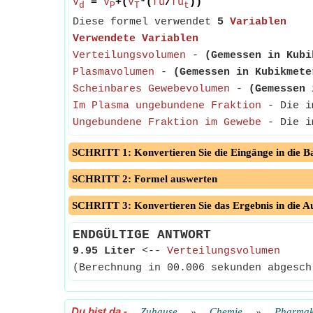
V
=
V
+(
V
*(
fu
/
fu
))
d
P
T
t
Diese formel verwendet
5
Variablen
Verwendete Variablen
Verteilungsvolumen
-
(Gemessen in Kubi
Plasmavolumen
-
(Gemessen in Kubikmete
Scheinbares Gewebevolumen
-
(Gemessen 
Im Plasma ungebundene Fraktion
- Die im
Ungebundene Fraktion im Gewebe
- Die im
SCHRITT 1: Konvertieren Sie die Eingänge in die Ba
SCHRITT 2: Formel auswerten
SCHRITT 3: Konvertieren Sie das Ergebnis in die A
ENDGÜLTIGE ANTWORT
9.95 Liter
<--
Verteilungsvolumen
(Berechnung in 00.006 sekunden abgesch
Du bist da
-
Zuhause
»
Chemie
»
Pharmak