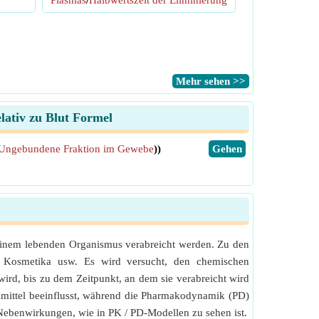
Plasmas
/
Halbwertszeit der Eliminierung
​Mehr sehen >>
lativ zu Blut Formel
Ungebundene Fraktion im Gewebe
))
​Gehen
 einem lebenden Organismus verabreicht werden. Zu den
fe, Kosmetika usw. Es wird versucht, den chemischen
ird, bis zu dem Zeitpunkt, an dem sie verabreicht wird
imittel beeinflusst, während die Pharmakodynamik (PD)
Nebenwirkungen, wie in PK / PD-Modellen zu sehen ist.