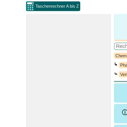
Taschenrechner A bis Z
Chem
↳
Pha
⤿
Ver