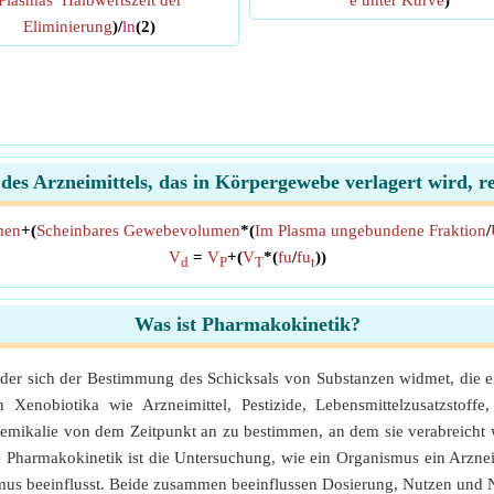
Plasmas
*
Halbwertszeit der
e unter Kurve
)
Eliminierung
)/
ln
(2)
des Arzneimittels, das in Körpergewebe verlagert wird, re
men
+(
Scheinbares Gewebevolumen
*(
Im Plasma ungebundene Fraktion
/
V
=
V
+(
V
*(
fu
/
fu
))
d
P
T
t
Was ist Pharmakokinetik?
 der sich der Bestimmung des Schicksals von Substanzen widmet, die
n Xenobiotika wie Arzneimittel, Pestizide, Lebensmittelzusatzstof
hemikalie von dem Zeitpunkt an zu bestimmen, an dem sie verabreicht w
e Pharmakokinetik ist die Untersuchung, wie ein Organismus ein Arzne
smus beeinflusst. Beide zusammen beeinflussen Dosierung, Nutzen und 