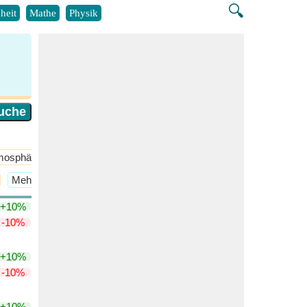
🔍
heit
Mathe
Physik
mosphärenchemie
​Mehr >>
​Mehr >>
+10%
-10%
+10%
-10%
+10%