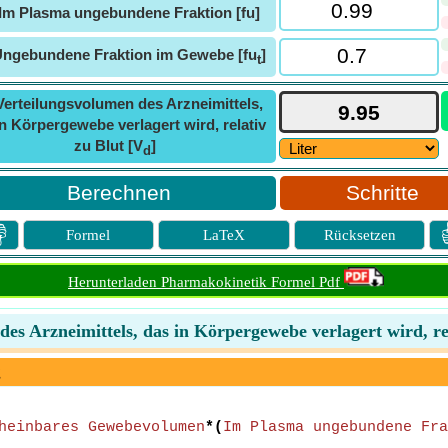
Im Plasma ungebundene Fraktion [fu]
ngebundene Fraktion im Gewebe [fu
]
t
Verteilungsvolumen des Arzneimittels,
n Körpergewebe verlagert wird, relativ
zu Blut [V
]
d
Schritte

Formel
LaTeX
Rücksetzen
Herunterladen Pharmakokinetik Formel Pdf
des Arzneimittels, das in Körpergewebe verlagert wird, re
g
heinbares Gewebevolumen
*(
Im Plasma ungebundene Fra