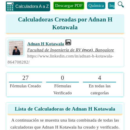
🔍
Descargar PDF
Química
Ingenieria
Calculadora A a Z
Calculadoras Creadas por Adnan H
Kotawala
Adnan H Kotawala
Facultad de Ingeniería de RV
(rvce)
,
Bangalore
https://www.linkedin.com/in/adnan-h-kotawala-
864708282/
27
0
4
Fórmulas Creado
Fórmulas
En todas las
Verificado
categorías
Lista de Calculadoras de Adnan H Kotawala
A continuación se muestra una lista combinada de todas las
calculadoras que Adnan H Kotawala ha creado y verificado.