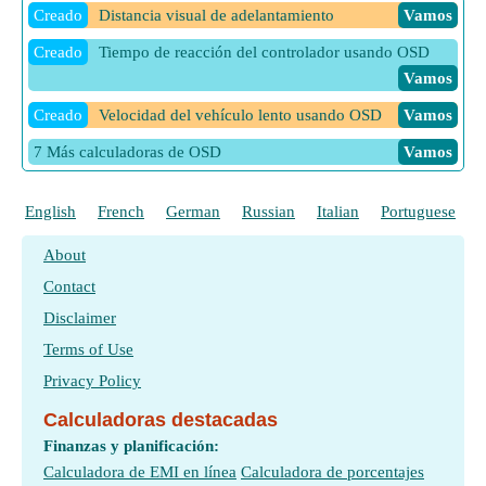
Creado
Distancia visual de adelantamiento
Vamos
Creado
Tiempo de reacción del controlador usando OSD
Vamos
Creado
Velocidad del vehículo lento usando OSD
Vamos
7 Más calculadoras de OSD
Vamos
English
French
German
Russian
Italian
Portuguese
P
About
Contact
Disclaimer
Terms of Use
Privacy Policy
Calculadoras destacadas
Finanzas y planificación:
Calculadora de EMI en línea
Calculadora de porcentajes