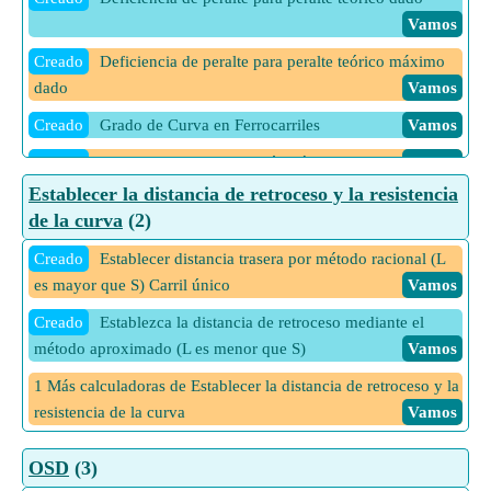
MG
Vamos
Vamos
Creado
Velocidad segura en curvas en transición para NG
Creado
Deficiencia de peralte para peralte teórico máximo
Vamos
dado
Vamos
Creado
Velocidades de Longitud de Curvas de Transición
Creado
Grado de Curva en Ferrocarriles
Vamos
para Altas Velocidades
Vamos
Creado
Peralte de equilibrio en vías férreas
Vamos
Creado
Velocidades de longitud de curvas de transición para
Establecer la distancia de retroceso y la resistencia
Creado
Peralte de equilibrio para BG
Vamos
velocidades normales
Vamos
de la curva
(2)
Creado
Peralte de equilibrio para gas natural
Vamos
Creado
Establecer distancia trasera por método racional (L
Creado
Peralte de equilibrio para MG
Vamos
es mayor que S) Carril único
Vamos
Creado
Peralte Teórico en Ferrocarriles
Vamos
Creado
Establezca la distancia de retroceso mediante el
Creado
método aproximado (L es menor que S)
Peralte Teórico Máximo en Ferrocarriles
Vamos
Vamos
Creado
1 Más calculadoras de Establecer la distancia de retroceso y la
Promedio ponderado de diferentes trenes a
diferentes velocidades
resistencia de la curva
Vamos
Vamos
Creado
Radio para un grado dado de curva en vías férreas
OSD
(3)
Vamos