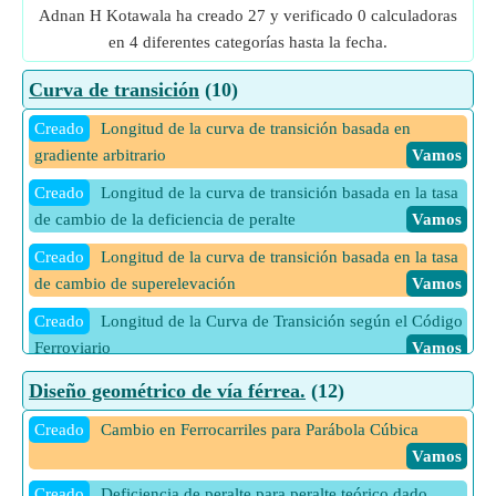
Adnan H Kotawala ha creado 27 y verificado 0 calculadoras
en 4 diferentes categorías hasta la fecha.
Curva de transición
(10)
Creado
Longitud de la curva de transición basada en
gradiente arbitrario
Vamos
Creado
Longitud de la curva de transición basada en la tasa
de cambio de la deficiencia de peralte
Vamos
Creado
Longitud de la curva de transición basada en la tasa
de cambio de superelevación
Vamos
Creado
Longitud de la Curva de Transición según el Código
Ferroviario
Vamos
Creado
Radio de la curva de transición para BG o MG
Diseño geométrico de vía férrea.
(12)
Vamos
Creado
Cambio en Ferrocarriles para Parábola Cúbica
Creado
Radio de la curva de transición para NG
Vamos
Vamos
Creado
Velocidad segura en curvas en transición para BG o
Creado
Deficiencia de peralte para peralte teórico dado