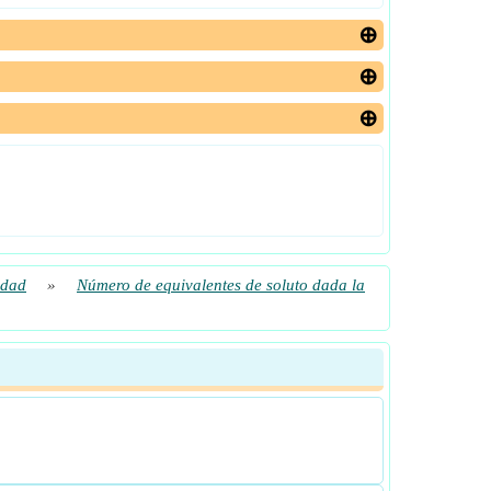
idad
»
Número de equivalentes de soluto dada la