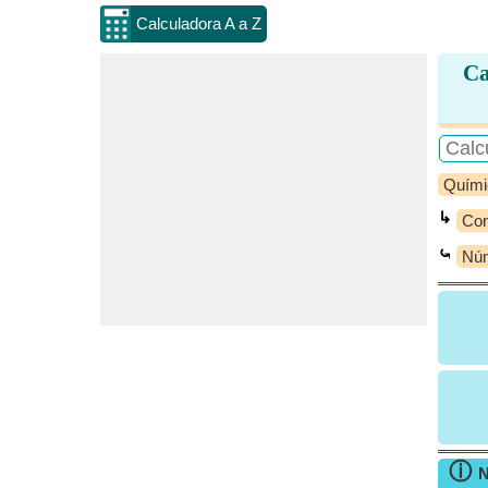
Calculadora A a Z
Ca
Quími
↳
Con
⤿
Núm
ⓘ
N