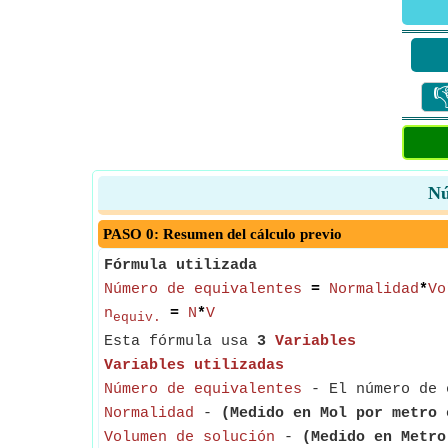

Nú
PASO 0: Resumen del cálculo previo
Fórmula utilizada
Número de equivalentes
=
Normalidad
*
Vo
n
=
N
*
V
equiv.
Esta fórmula usa
3
Variables
Variables utilizadas
Número de equivalentes
- El número de e
Normalidad
-
(Medido en Mol por metro 
Volumen de solución
-
(Medido en Metro