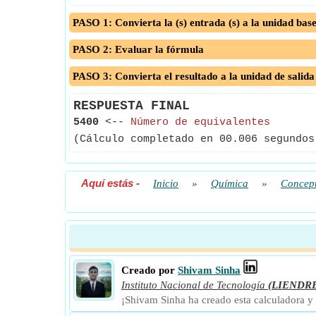
PASO 1: Convierta la (s) entrada (s) a la unidad bas
PASO 2: Evaluar la fórmula
PASO 3: Convierta el resultado a la unidad de salida
RESPUESTA FINAL
5400
<--
Número de equivalentes
(Cálculo completado en 00.006 segundos
Aquí estás
-
Inicio
»
Química
»
Concept
Creado por
Shivam Sinha
Instituto Nacional de Tecnología
(LIENDR
¡Shivam Sinha ha creado esta calculadora y