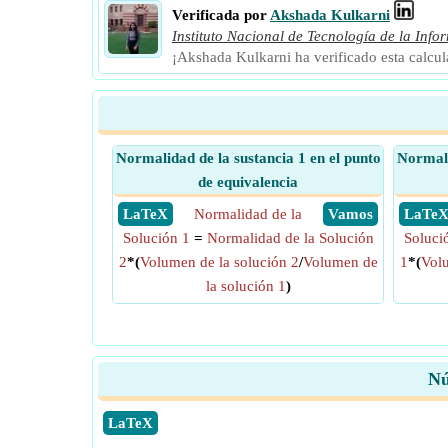
Verificada por
Akshada Kulkarni
Instituto Nacional de Tecnología de la Info
¡Akshada Kulkarni ha verificado esta calcu
Normalidad de la sustancia 1 en el punto
Normali
de equivalencia
​ LaTeX
Normalidad de la
​ Vamos
​ LaTe
Solución 1
=
Normalidad de la Solución
Soluci
2
*(
Volumen de la solución 2
/
Volumen de
1
*(
Volu
la solución 1
)
Nú
​LaTeX