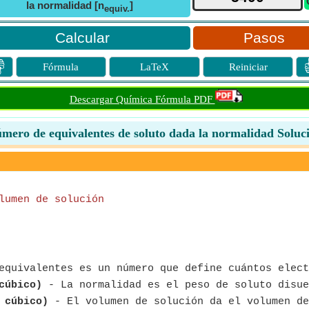
la normalidad [n
]
equiv.
Pasos

Fórmula
LaTeX
Reiniciar
Descargar Química Fórmula PDF
mero de equivalentes de soluto dada la normalidad Soluc
lumen de solución
quivalentes es un número que define cuántos elect
cúbico)
- La normalidad es el peso de soluto disue
 cúbico)
- El volumen de solución da el volumen de