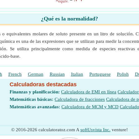
equiv.
¿Qué es la normalidad?
o equivalentes molares de soluto presente en un litro de solución. 
uímica es una de las expresiones que se utilizan para medir la concentr
ión. Se utiliza principalmente como medida de especies reactivas e
ácido-base.
h
French
German
Russian
Italian
Portuguese
Polish
D
Calculadoras destacadas
Finanzas y planificación:
Calculadora de EMI en línea
Calculador
Matemáticas básicas:
Calculadora de fracciones
Calculadora de 
Matemáticas avanzadas:
Calculadora de MCM y MCD
Calculado
© 2016-2026 calculatoratoz.com A
softUsvista Inc.
venture!