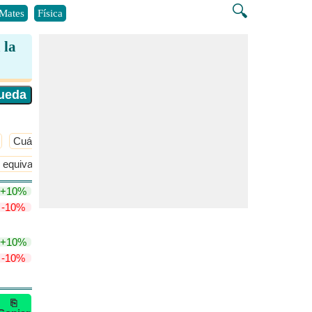
🔍
Mates
Física
 la
Cuántico
​Más >>
 equivalente
Términos de concentración
​Más >>
+10%
-10%
+10%
-10%
⎘