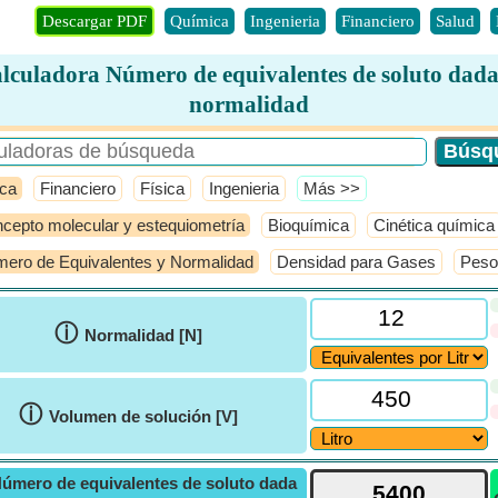
Descargar PDF
Química
Ingenieria
Financiero
Salud
lculadora Número de equivalentes de soluto dada
normalidad
ca
Financiero
Física
Ingenieria
​Más >>
cepto molecular y estequiometría
Bioquímica
Cinética química
ero de Equivalentes y Normalidad
Densidad para Gases
Peso
ⓘ
Normalidad [N]
ⓘ
Volumen de solución [V]
úmero de equivalentes de soluto dada