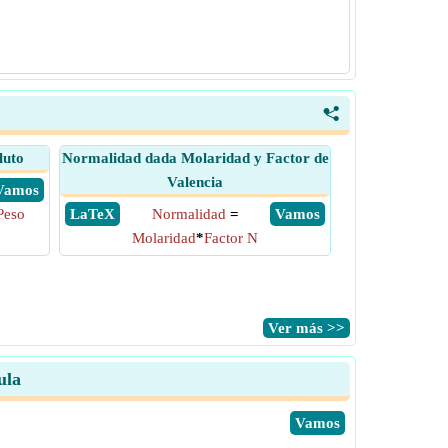
<
luto
Normalidad dada Molaridad y Factor de
Valencia
​ Vamos
Peso
​ LaTeX
Normalidad
=
​ Vamos
Molaridad
*
Factor N
​Ver más >>
ula
​Vamos