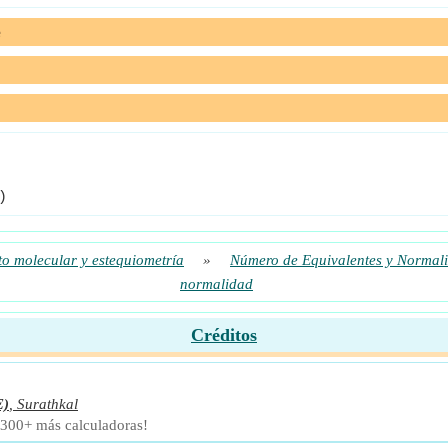
e
)
o molecular y estequiometría
»
Número de Equivalentes y Normal
normalidad
Créditos
E)
,
Surathkal
 300+ más calculadoras!