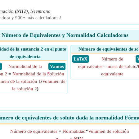
rmación
(NIIT)
,
Neemrana
ladora y 900+ más calculadoras!
Número de Equivalentes y Normalidad Calculadoras
dad de la sustancia 2 en el punto
Número de equivalentes de so
de equivalencia
​ LaTeX
Número de
X
Normalidad de la
​ Vamos
equivalentes
=
masa de soluto
/
ón 2
=
Normalidad de la Solución
equivalente
men de la solución 1
/
Volumen de
la solución 2
)
mero de equivalentes de soluto dada la normalidad Fórm
Número de equivalentes
=
Normalidad
*
Volumen de solución
n
=
N
*
V