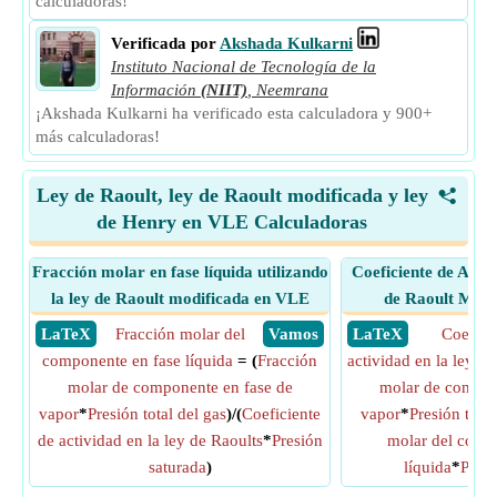
calculadoras!
Verificada por
Akshada Kulkarni
Instituto Nacional de Tecnología de la
Información
(NIIT)
,
Neemrana
¡Akshada Kulkarni ha verificado esta calculadora y 900+
más calculadoras!
Ley de Raoult, ley de Raoult modificada y ley
<
de Henry en VLE Calculadoras
Fracción molar en fase líquida utilizando
Coeficiente de Acti
la ley de Raoult modificada en VLE
de Raoult Modi
​ LaTeX
Fracción molar del
​ Vamos
​ LaTeX
Coefici
componente en fase líquida
= (
Fracción
actividad en la ley de
molar de componente en fase de
molar de compon
vapor
*
Presión total del gas
)/(
Coeficiente
vapor
*
Presión total
de actividad en la ley de Raoults
*
Presión
molar del comp
saturada
)
líquida
*
Presi