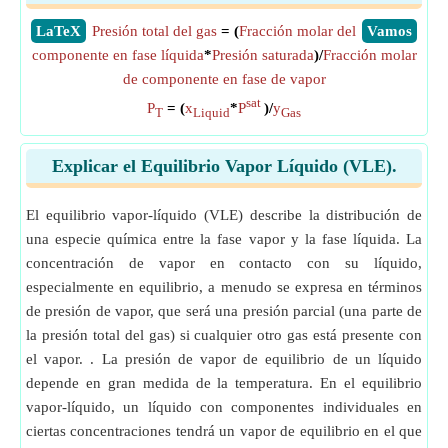
​LaTeX
Presión total del gas
= (
Fracción molar del
​Vamos
componente en fase líquida
*
Presión saturada
)/
Fracción molar
de componente en fase de vapor
sat
P
= (
x
*
P
)/
y
T
Liquid
Gas
Explicar el Equilibrio Vapor Líquido (VLE).
El equilibrio vapor-líquido (VLE) describe la distribución de
una especie química entre la fase vapor y la fase líquida. La
concentración de vapor en contacto con su líquido,
especialmente en equilibrio, a menudo se expresa en términos
de presión de vapor, que será una presión parcial (una parte de
la presión total del gas) si cualquier otro gas está presente con
el vapor. . La presión de vapor de equilibrio de un líquido
depende en gran medida de la temperatura. En el equilibrio
vapor-líquido, un líquido con componentes individuales en
ciertas concentraciones tendrá un vapor de equilibrio en el que