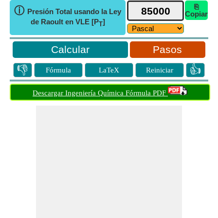
⎘
ⓘ
Presión Total usando la Ley
Copiar
de Raoult en VLE [P
]
T
Pasos
👎
👍
Fórmula
LaTeX
Reiniciar
Descargar Ingeniería Química Fórmula PDF