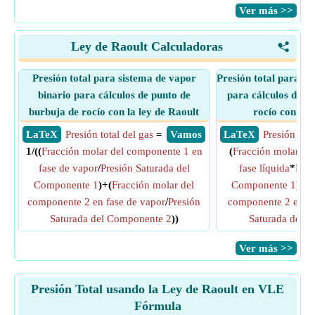
​Ver más >>
Ley de Raoult Calculadoras
<
Presión total para sistema de vapor
Presión total para si
binario para cálculos de punto de
para cálculos de p
burbuja de rocío con la ley de Raoult
rocío con la 
​ LaTeX
Presión total del gas
=
​ Vamos
​ LaTeX
Presión tota
1/((
Fracción molar del componente 1 en
(
Fracción molar de
fase de vapor
/
Presión Saturada del
fase líquida
*
Pres
Componente 1
)+(
Fracción molar del
Componente 1
)+(
F
componente 2 en fase de vapor
/
Presión
componente 2 en fa
Saturada del Componente 2
))
Saturada del 
​Ver más >>
Presión Total usando la Ley de Raoult en VLE
Fórmula