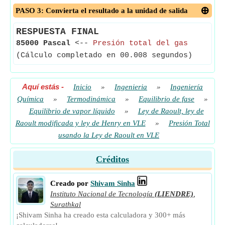
PASO 3: Convierta el resultado a la unidad de salida
RESPUESTA FINAL
85000 Pascal
<--
Presión total del gas
(Cálculo completado en 00.008 segundos)
Aquí estás
-
Inicio
»
Ingenieria
»
Ingeniería
Química
»
Termodinámica
»
Equilibrio de fase
»
Equilibrio de vapor líquido
»
Ley de Raoult, ley de
Raoult modificada y ley de Henry en VLE
»
Presión Total
usando la Ley de Raoult en VLE
Créditos
Creado por
Shivam Sinha
Instituto Nacional de Tecnología
(LIENDRE)
,
Surathkal
¡Shivam Sinha ha creado esta calculadora y 300+ más