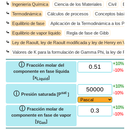
↳
Ingeniería Química
Ciencia de los Materiales
Civil
Elé
⤿
Termodinámica
Cálculos de procesos
Conceptos básico
⤿
Equilibrio de fase
Aplicación de la Termodinámica a los Pro
⤿
Equilibrio de vapor líquido
Regla de fase de Gibb
⤿
Ley de Raoult, ley de Raoult modificada y ley de Henry en VL
⤿
Valores de K para la formulación de Gamma Phi, la ley de Raou
+10%
ⓘ
Fracción molar del
-10%
componente en fase líquida
[x
]
Liquid
+10%
ⓘ
-10%
sat
Presión saturada [P
]
+10%
ⓘ
Fracción molar de
-10%
componente en fase de vapor
[y
]
Gas