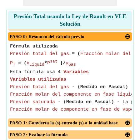
Presión Total usando la Ley de Raoult en VLE
Solución
PASO 0: Resumen del cálculo previo
Fórmula utilizada
Presión total del gas
= (
Fracción molar del co
sat
P
= (
x
*
P
)/
y
T
Liquid
Gas
Esta fórmula usa
4
Variables
Variables utilizadas
Presión total del gas
-
(Medido en Pascal)
- La
Fracción molar del componente en fase líquida
-
Presión saturada
-
(Medido en Pascal)
- La pres
Fracción molar de componente en fase de vapor
-
PASO 1: Convierta la (s) entrada (s) a la unidad base
PASO 2: Evaluar la fórmula