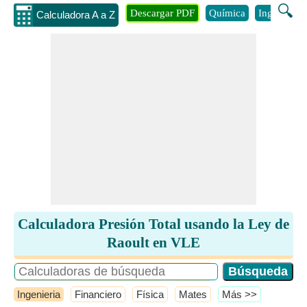
🔍
Descargar PDF
Química
Ingenieria
Calculadora A a Z
Calculadora Presión Total usando la Ley de
Raoult en VLE
Ingenieria
Financiero
Física
Mates
​Más >>