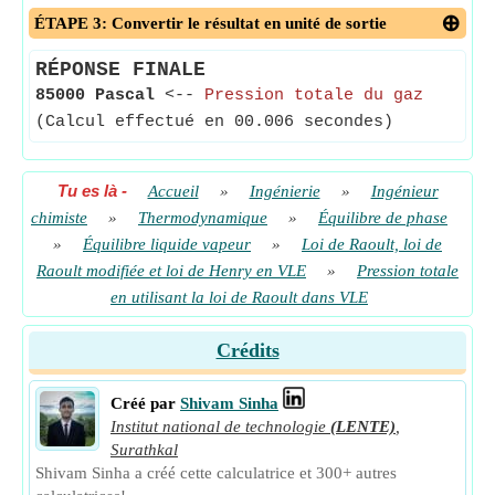
ÉTAPE 3: Convertir le résultat en unité de sortie
RÉPONSE FINALE
85000 Pascal
<--
Pression totale du gaz
(Calcul effectué en 00.006 secondes)
Tu es là
-
Accueil
»
Ingénierie
»
Ingénieur
chimiste
»
Thermodynamique
»
Équilibre de phase
»
Équilibre liquide vapeur
»
Loi de Raoult, loi de
Raoult modifiée et loi de Henry en VLE
»
Pression totale
en utilisant la loi de Raoult dans VLE
Crédits
Créé par
Shivam Sinha
Institut national de technologie
(LENTE)
,
Surathkal
Shivam Sinha a créé cette calculatrice et 300+ autres