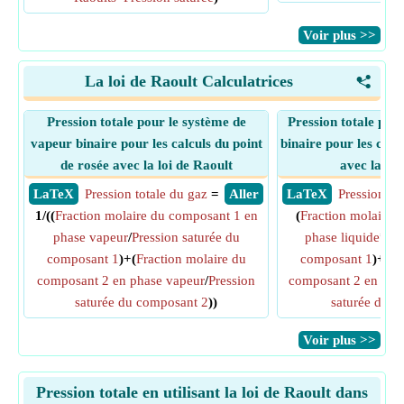
​Voir plus >>
La loi de Raoult Calculatrices
<
Pression totale pour le système de
Pression totale pour
vapeur binaire pour les calculs du point
binaire pour les calc
de rosée avec la loi de Raoult
avec la loi
​ LaTeX
Pression totale du gaz
=
​ Aller
​ LaTeX
Pression to
1/((
Fraction molaire du composant 1 en
(
Fraction molaire 
phase vapeur
/
Pression saturée du
phase liquide
*
Pre
composant 1
)+(
Fraction molaire du
composant 1
)+(
Fr
composant 2 en phase vapeur
/
Pression
composant 2 en phas
saturée du composant 2
))
saturée du c
​Voir plus >>
Pression totale en utilisant la loi de Raoult dans