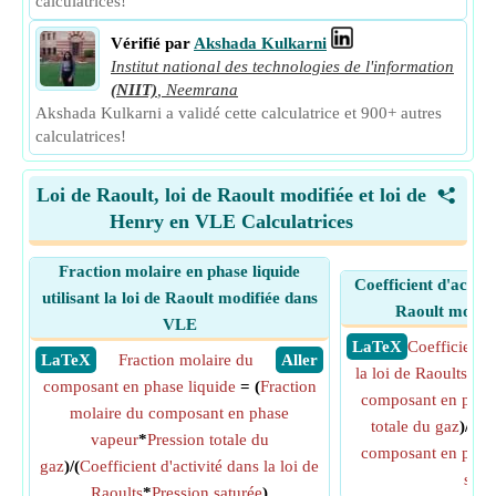
calculatrices!
Vérifié par
Akshada Kulkarni
Institut national des technologies de l'information
(NIIT)
,
Neemrana
Akshada Kulkarni a validé cette calculatrice et 900+ autres
calculatrices!
Loi de Raoult, loi de Raoult modifiée et loi de
<
Henry en VLE Calculatrices
Fraction molaire en phase liquide
Coefficient d'activit
utilisant la loi de Raoult modifiée dans
Raoult modif
VLE
​ LaTeX
Coefficient d
​ LaTeX
Fraction molaire du
​ Aller
la loi de Raoults
= (
composant en phase liquide
= (
Fraction
composant en phas
molaire du composant en phase
totale du gaz
)/(
Fr
vapeur
*
Pression totale du
composant en phase
gaz
)/(
Coefficient d'activité dans la loi de
satu
Raoults
*
Pression saturée
)