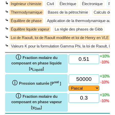
↳
Ingénieur chimiste
Civil
Électrique
Électronique
​Plu
⤿
Thermodynamique
Bases de la pétrochimie
Calculs de 
⤿
Équilibre de phase
Application de la thermodynamique aux
⤿
Équilibre liquide vapeur
La règle des phases de Gibb
⤿
Loi de Raoult, loi de Raoult modifiée et loi de Henry en VLE
⤿
Valeurs K pour la formulation Gamma Phi, la loi de Raoult, la lo
+10%
ⓘ
Fraction molaire du
-10%
composant en phase liquide
[x
]
Liquid
+10%
ⓘ
-10%
sat
Pression saturée [P
]
+10%
ⓘ
Fraction molaire du
-10%
composant en phase vapeur
[y
]
Gas