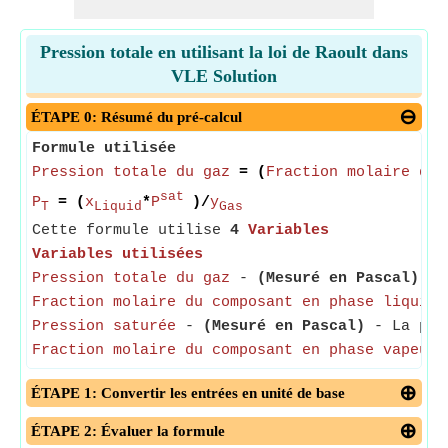
Pression totale en utilisant la loi de Raoult dans
VLE Solution
ÉTAPE 0: Résumé du pré-calcul
Formule utilisée
Pression totale du gaz
= (
Fraction molaire du 
sat
P
= (
x
*
P
)/
y
T
Liquid
Gas
Cette formule utilise
4
Variables
Variables utilisées
Pression totale du gaz
-
(Mesuré en Pascal)
- L
Fraction molaire du composant en phase liquide
Pression saturée
-
(Mesuré en Pascal)
- La pres
Fraction molaire du composant en phase vapeur
-
ÉTAPE 1: Convertir les entrées en unité de base
ÉTAPE 2: Évaluer la formule