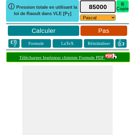
⎘
ⓘ
Pression totale en utilisant la
Copie
loi de Raoult dans VLE [P
]
T
Pas
👎
👍
Formule
LaTeX
Réinitialiser
Télécharger Ingénieur chimiste Formule PDF