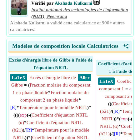
Vérifié par
Akshada Kulkarni
Institut national des technologies de l'information
(NIIT)
,
Neemrana
Akshada Kulkarni a validé cette calculatrice et 900+ autres
calculatrices!
Modèles de composition locale Calculatrices
<
Excès d'énergie libre de Gibbs à l'aide de
Coefficient d'activi
l'équation NRTL
1 à l'aide de l
​ LaTeX
Excès d'énergie libre de
​ Aller
​ LaTeX
Coefficient 
Gibbs
= (
Fraction molaire du composant
composant 1
=
exp
((
1 en phase liquide
*
Fraction molaire du
composant 2 en ph
composant 2 en phase liquide
*
(((
Coefficient d
[R]
*
Température pour le modèle NRTL
)*
(b21)
/(
[R]
*
Températ
((((
exp
(-(
Coefficient d'équation NRTL
NRTL
))*(
exp
(-(
Coe
(α)
*
Coefficient d'équation NRTL
NRTL (α)
*
Coefficie
(b21)
)/
[R]
*
Température pour le modèle
(b21)
)/(
[R]
*
Températ
NRTL
))*(
Coefficient d'équation NRTL