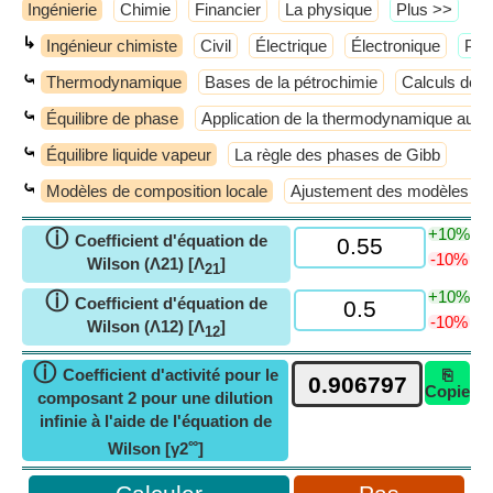
Ingénierie
Chimie
Financier
La physique
​Plus >>
↳
Ingénieur chimiste
Civil
Électrique
Électronique
​Plu
⤿
Thermodynamique
Bases de la pétrochimie
Calculs de 
⤿
Équilibre de phase
Application de la thermodynamique aux
⤿
Équilibre liquide vapeur
La règle des phases de Gibb
⤿
Modèles de composition locale
Ajustement des modèles de c
+10%
ⓘ
Coefficient d'équation de
-10%
Wilson (Λ21) [Λ
]
21
+10%
ⓘ
Coefficient d'équation de
-10%
Wilson (Λ12) [Λ
]
12
ⓘ
Coefficient d'activité pour le
⎘
Copie
composant 2 pour une dilution
infinie à l'aide de l'équation de
∞
Wilson [γ2
]