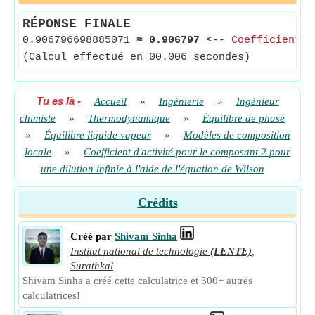
RÉPONSE FINALE
0.906796698885071
≈
0.906797
<--
Coefficient d
(Calcul effectué en 00.006 secondes)
Tu es là
-
Accueil
»
Ingénierie
»
Ingénieur
chimiste
»
Thermodynamique
»
Équilibre de phase
»
Équilibre liquide vapeur
»
Modèles de composition
locale
»
Coefficient d'activité pour le composant 2 pour
une dilution infinie à l'aide de l'équation de Wilson
Crédits
Créé par
Shivam Sinha
Institut national de technologie
(LENTE)
,
Surathkal
Shivam Sinha a créé cette calculatrice et 300+ autres
calculatrices!