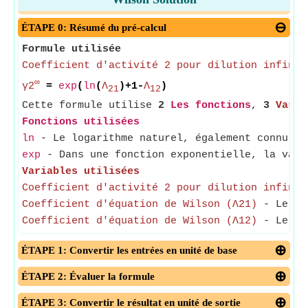
ÉTAPE 0: Résumé du pré-calcul
Formule utilisée
Coefficient d'activité 2 pour dilution infinie
∞
γ2
=
exp
(
ln
(
Λ
)+1-
Λ
)
21
12
Cette formule utilise
2
Les fonctions
,
3
Varia
Fonctions utilisées
ln
- Le logarithme naturel, également connu so
exp
- Dans une fonction exponentielle, la vale
Variables utilisées
Coefficient d'activité 2 pour dilution infinie
Coefficient d'équation de Wilson (Λ21)
- Le coe
Coefficient d'équation de Wilson (Λ12)
- Le coe
ÉTAPE 1: Convertir les entrées en unité de base
ÉTAPE 2: Évaluer la formule
ÉTAPE 3: Convertir le résultat en unité de sortie