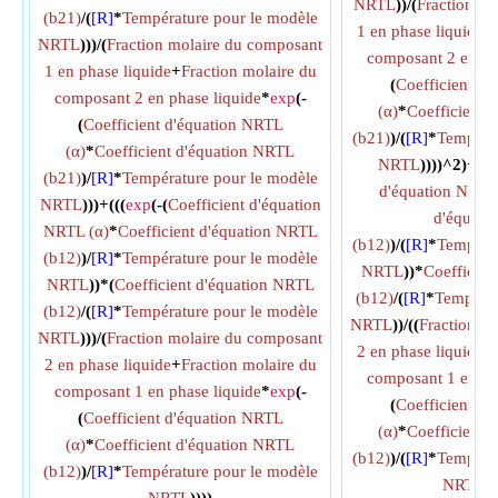
NRTL
))/(
Fraction m
(b21)
/(
[R]
*
Température pour le modèle
1 en phase liquide
+
NRTL
)))/(
Fraction molaire du composant
composant 2 en ph
1 en phase liquide
+
Fraction molaire du
(
Coefficient d
composant 2 en phase liquide
*
exp
(-
(α)
*
Coefficient 
(
Coefficient d'équation NRTL
(b21)
)/(
[R]
*
Températ
(α)
*
Coefficient d'équation NRTL
NRTL
))))^2)+((
e
(b21)
)/
[R]
*
Température pour le modèle
d'équation NRTL
NRTL
)))+(((
exp
(-(
Coefficient d'équation
d'équati
NRTL (α)
*
Coefficient d'équation NRTL
(b12)
)/(
[R]
*
Températ
(b12)
)/
[R]
*
Température pour le modèle
NRTL
))*
Coefficien
NRTL
))*(
Coefficient d'équation NRTL
(b12)
/(
[R]
*
Températ
(b12)
/(
[R]
*
Température pour le modèle
NRTL
))/((
Fraction m
NRTL
)))/(
Fraction molaire du composant
2 en phase liquide
+
2 en phase liquide
+
Fraction molaire du
composant 1 en ph
composant 1 en phase liquide
*
exp
(-
(
Coefficient d
(
Coefficient d'équation NRTL
(α)
*
Coefficient 
(α)
*
Coefficient d'équation NRTL
(b12)
)/(
[R]
*
Températ
(b12)
)/
[R]
*
Température pour le modèle
NRTL
))