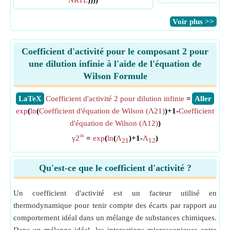
NRTL
))))
​Voir plus >>
Coefficient d'activité pour le composant 2 pour
une dilution infinie à l'aide de l'équation de
Wilson Formule
​LaTeX
Coefficient d'activité 2 pour dilution infinie
=
​Aller
exp
(
ln
(
Coefficient d'équation de Wilson (Λ21)
)+1-
Coefficient
d'équation de Wilson (Λ12)
)
∞
γ2
=
exp
(
ln
(
Λ
)+1-
Λ
)
21
12
Qu'est-ce que le coefficient d'activité ?
Un coefficient d'activité est un facteur utilisé en
thermodynamique pour tenir compte des écarts par rapport au
comportement idéal dans un mélange de substances chimiques.