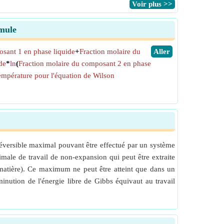
​Voir plus >>
rmule
sant 1 en phase liquide
+
Fraction molaire du
​Aller
de
*
ln
(
Fraction molaire du composant 2 en phase
mpérature pour l'équation de Wilson
 réversible maximal pouvant être effectué par un système
male de travail de non-expansion qui peut être extraite
matière). Ce maximum ne peut être atteint que dans un
minution de l'énergie libre de Gibbs équivaut au travail