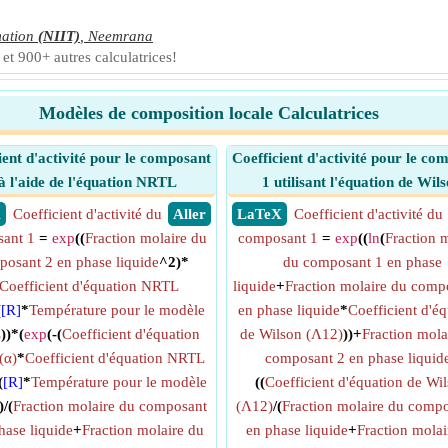
mation
(NIIT)
,
Neemrana
et 900+ autres calculatrices!
Modèles de composition locale Calculatrices
ient d'activité pour le composant
Coefficient d'activité pour le co
à l'aide de l'équation NRTL
1 utilisant l'équation de Wil
X
Coefficient d'activité du
​ Aller
​ LaTeX
Coefficient d'activité du
ant 1
=
exp
((
Fraction molaire du
composant 1
=
exp
((
ln
(
Fraction 
osant 2 en phase liquide
^2)*
du composant 1 en phase
Coefficient d'équation NRTL
liquide
+
Fraction molaire du comp
(
[R]
*
Température pour le modèle
en phase liquide
*
Coefficient d'é
L
))*(
exp
(-(
Coefficient d'équation
de Wilson (Λ12)
))+
Fraction mola
(α)
*
Coefficient d'équation NRTL
composant 2 en phase liquid
(
[R]
*
Température pour le modèle
((
Coefficient d'équation de Wi
)/(
Fraction molaire du composant
(Λ12)
/(
Fraction molaire du comp
hase liquide
+
Fraction molaire du
en phase liquide
+
Fraction molai