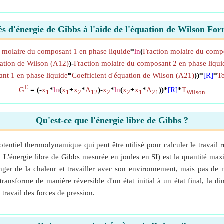
s d'énergie de Gibbs à l'aide de l'équation de Wilson Fo
n molaire du composant 1 en phase liquide
*
ln
(
Fraction molaire du compo
uation de Wilson (Λ12)
)-
Fraction molaire du composant 2 en phase liqui
nt 1 en phase liquide
*
Coefficient d'équation de Wilson (Λ21)
))*
[R]
*
Te
E
G
= (-
x
*
ln
(
x
+
x
*
Λ
)-
x
*
ln
(
x
+
x
*
Λ
))*
[R]
*
T
1
1
2
12
2
2
1
21
Wilson
Qu'est-ce que l'énergie libre de Gibbs ?
otentiel thermodynamique qui peut être utilisé pour calculer le travail
L'énergie libre de Gibbs mesurée en joules en SI) est la quantité maxi
r de la chaleur et travailler avec son environnement, mais pas de 
ransforme de manière réversible d'un état initial à un état final, la di
travail des forces de pression.