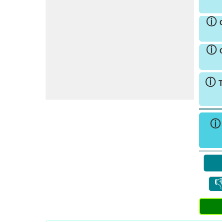
ⓘ
ⓘ
ⓘ
