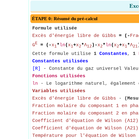
Excè
ÉTAPE 0: Résumé du pré-calcul
Formule utilisée
Excès d'énergie libre de Gibbs
= (-
Fra
E
G
= (-
x
*
ln
(
x
+
x
*
Λ
)-
x
*
ln
(
x
+
x
*
Λ
1
1
2
12
2
2
1
21
Cette formule utilise
1
Constantes
,
1
Constantes utilisées
[R]
- Constante du gaz universel Valeu
Fonctions utilisées
ln
- Le logarithme naturel, également 
Variables utilisées
Excès d'énergie libre de Gibbs
-
(Mesu
Fraction molaire du composant 1 en pha
Fraction molaire du composant 2 en pha
Coefficient d'équation de Wilson (Λ12)
Coefficient d'équation de Wilson (Λ21)
Température pour l'équation de Wilson