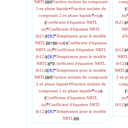
NRTL
)))/(
Fraction molaire du composant
comp
1 en phase liquide
+
Fraction molaire du
(
composant 2 en phase liquide
*
exp
(-
(α)
(
Coefficient d'équation NRTL
(b21)
)/
(α)
*
Coefficient d'équation NRTL
NR
(b21)
)/
[R]
*
Température pour le modèle
d'é
NRTL
)))+(((
exp
(-(
Coefficient d'équation
NRTL (α)
*
Coefficient d'équation NRTL
(b12)
)/
(b12)
)/
[R]
*
Température pour le modèle
NRT
NRTL
))*(
Coefficient d'équation NRTL
(b12)
/
(b12)
/(
[R]
*
Température pour le modèle
NRTL
)
NRTL
)))/(
Fraction molaire du composant
2 en p
2 en phase liquide
+
Fraction molaire du
comp
composant 1 en phase liquide
*
exp
(-
(
(
Coefficient d'équation NRTL
(α)
(α)
*
Coefficient d'équation NRTL
(b12)
)/
(b12)
)/
[R]
*
Température pour le modèle
NRTL
))))