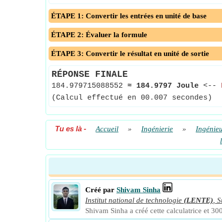
ÉTAPE 1: Convertir les entrées en unité de base
ÉTAPE 2: Évaluer la formule
ÉTAPE 3: Convertir le résultat en unité de sortie
RÉPONSE FINALE
184.979715088552
≈
184.9797 Joule
<--
(Calcul effectué en 00.007 secondes)
Tu es là
-
Accueil
»
Ingénierie
»
Ingénieu
Créé par
Shivam Sinha
Institut national de technologie
(LENTE)
,
S
Shivam Sinha a créé cette calculatrice et 300