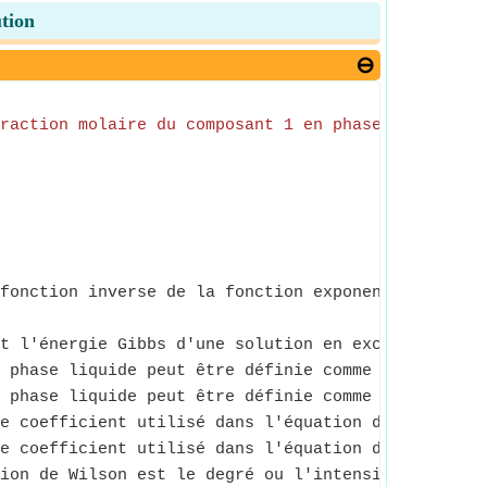
ution
raction molaire du composant 1 en phase liquide
+
F
fonction inverse de la fonction exponentielle nat
t l'énergie Gibbs d'une solution en excès par rapp
 phase liquide peut être définie comme le rapport 
 phase liquide peut être définie comme le rapport 
e coefficient utilisé dans l'équation de Wilson po
e coefficient utilisé dans l'équation de Wilson po
ion de Wilson est le degré ou l'intensité de la ch