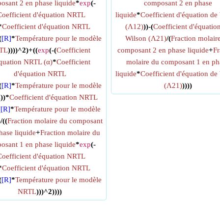
osant 2 en phase liquide
*
exp
(-
composant 2 en phase
Coefficient d'équation NRTL
liquide
*
Coefficient d'équation de
*
Coefficient d'équation NRTL
(Λ12)
))-(
Coefficient d'équatio
(
[R]
*
Température pour le modèle
Wilson (Λ21)
/(
Fraction molair
TL
))))^2)+((
exp
(-(
Coefficient
composant 2 en phase liquide
+
Fr
quation NRTL (α)
*
Coefficient
molaire du composant 1 en ph
d'équation NRTL
liquide
*
Coefficient d'équation de
(
[R]
*
Température pour le modèle
(Λ21)
))))
L
))*
Coefficient d'équation NRTL
(
[R]
*
Température pour le modèle
)/((
Fraction molaire du composant
hase liquide
+
Fraction molaire du
osant 1 en phase liquide
*
exp
(-
Coefficient d'équation NRTL
*
Coefficient d'équation NRTL
(
[R]
*
Température pour le modèle
NRTL
)))^2))))