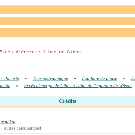
Excès d'énergie libre de Gibbs
r chimiste
»
Thermodynamique
»
Équilibre de phase
»
Éq
locale
»
Excès d'énergie de Gibbs à l'aide de l'équation de Wilson
Crédits
urathkal
+ autres calculatrices!