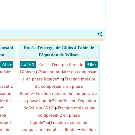
<
mposant
Excès d'énergie de Gibbs à l'aide de
son
l'équation de Wilson
​ Aller
​ LaTeX
Excès d'énergie libre de
​ Aller
molaire
Gibbs
= (-
Fraction molaire du composant
1 en phase liquide
*
ln
(
Fraction molaire
osant 2
du composant 1 en phase
quation
liquide
+
Fraction molaire du composant 2
ire du
en phase liquide
*
Coefficient d'équation
e
*
de Wilson (Λ12)
)-
Fraction molaire du
lson
composant 2 en phase
osant 1
liquide
*
ln
(
Fraction molaire du
re du
composant 2 en phase liquide
+
Fraction