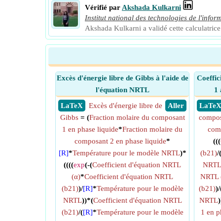
Vérifié par
Akshada Kulkarni
Institut national des technologies de l'infor
Akshada Kulkarni a validé cette calculatrice 
Excès d'énergie libre de Gibbs à l'aide de
Coeffic
l'équation NRTL
1 
​ LaTeX
Excès d'énergie libre de
​ Aller
​ LaTe
Gibbs
= (
Fraction molaire du composant
compos
1 en phase liquide
*
Fraction molaire du
comp
composant 2 en phase liquide
*
(((
[R]
*
Température pour le modèle NRTL
)*
(b21)
/
((((
exp
(-(
Coefficient d'équation NRTL
NRT
(α)
*
Coefficient d'équation NRTL
NRTL 
(b21)
)/
[R]
*
Température pour le modèle
(b21)
)/
NRTL
))*(
Coefficient d'équation NRTL
NRTL
)
(b21)
/(
[R]
*
Température pour le modèle
1 en p