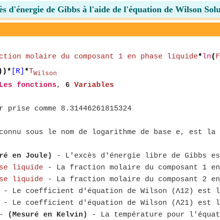
s d'énergie de Gibbs à l'aide de l'équation de Wilson Sol
ction molaire du composant 1 en phase liquide
*
ln
(
F
))*
[R]
*
T
Wilson
Les fonctions
,
6
Variables
r prise comme 8.31446261815324
connu sous le nom de logarithme de base e, est la 
ré en Joule)
- L'excès d'énergie libre de Gibbs es
se liquide
- La fraction molaire du composant 1 en
se liquide
- La fraction molaire du composant 2 en
- Le coefficient d'équation de Wilson (Λ12) est l
- Le coefficient d'équation de Wilson (Λ21) est l
-
(Mesuré en Kelvin)
- La température pour l'équat