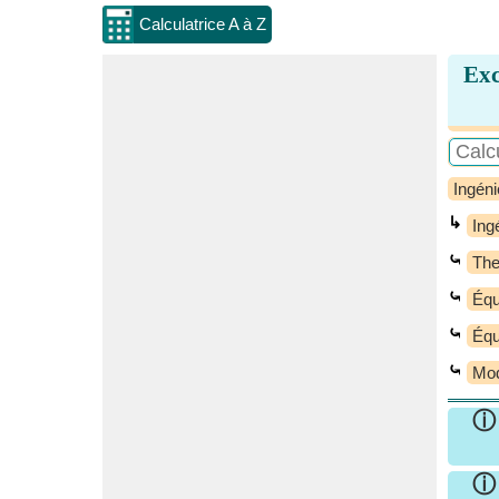
Calculatrice A à Z
Exc
Ingéni
↳
Ing
⤿
Th
⤿
Équ
⤿
Équ
⤿
Mod