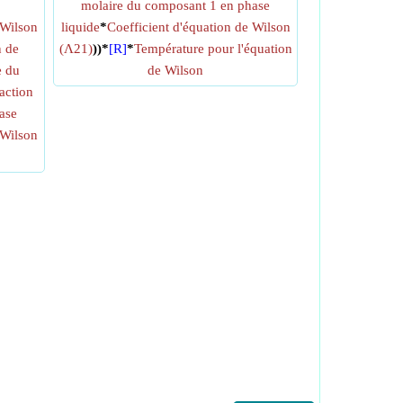
molaire du composant 1 en phase
 Wilson
liquide
*
Coefficient d'équation de Wilson
n de
(Λ21)
))*
[R]
*
Température pour l'équation
e du
de Wilson
action
ase
 Wilson