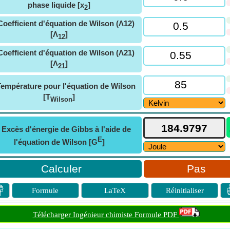
phase liquide [x
]
2
Coefficient d'équation de Wilson (Λ12)
[Λ
]
12
Coefficient d'équation de Wilson (Λ21)
[Λ
]
21
Température pour l'équation de Wilson
[T
]
Wilson
ⓘ
Excès d'énergie de Gibbs à l'aide de
E
l'équation de Wilson [G
]
Pas

Formule
LaTeX
Réinitialiser
Télécharger Ingénieur chimiste Formule PDF