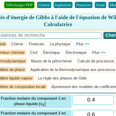
Télécharger PDF
Chimie
Ingénierie
Financier
Santé
Mat
ès d'énergie de Gibbs à l'aide de l'équation de Wi
Calculatrice
erie
Chimie
Financier
La physique
​Plus >>
énieur chimiste
Civil
Électrique
Électronique
​Plus >>
ermodynamique
Bases de la pétrochimie
Calculs de processus
ilibre de phase
Application de la thermodynamique aux processus
ilibre liquide vapeur
La règle des phases de Gibb
èles de composition locale
Ajustement des modèles de coefficien
ⓘ
Fraction molaire du composant 1 en
phase liquide [x
]
1
ⓘ
Fraction molaire du composant 2 en