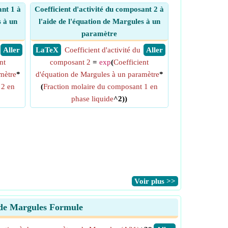
ant 1 à
Coefficient d'activité du composant 2 à
s à un
l'aide de l'équation de Margules à un
paramètre
​ Aller
​ LaTeX
Coefficient d'activité du
​ Aller
nt
composant 2
=
exp
(
Coefficient
mètre
*
d'équation de Margules à un paramètre
*
 2 en
(
Fraction molaire du composant 1 en
phase liquide
^2))
​Voir plus >>
s de Margules Formule