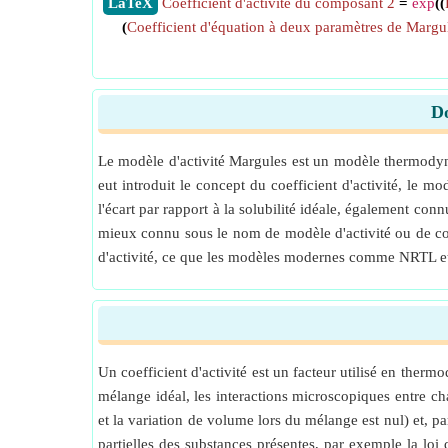
​LaTeX
Coefficient d'activité du composant 2
=
exp
((
(
Coefficient d'équation à deux paramètres de Margu
Do
Le modèle d'activité Margules est un modèle thermodyn
eut introduit le concept du coefficient d'activité, le m
l'écart par rapport à la solubilité idéale, également co
mieux connu sous le nom de modèle d'activité ou de coeff
d'activité, ce que les modèles modernes comme NRTL e
Un coefficient d'activité est un facteur utilisé en th
mélange idéal, les interactions microscopiques entre 
et la variation de volume lors du mélange est nul) et, 
partielles des substances présentes, par exemple la loi 