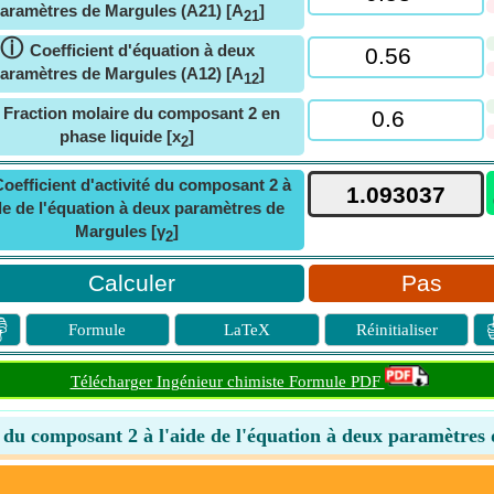
aramètres de Margules (A21) [A
]
21
ⓘ
Coefficient d'équation à deux
aramètres de Margules (A12) [A
]
12
ⓘ
Fraction molaire du composant 2 en
phase liquide [x
]
2
oefficient d'activité du composant 2 à
ide de l'équation à deux paramètres de
Margules [γ
]
2
Pas

Formule
LaTeX
Réinitialiser
Télécharger Ingénieur chimiste Formule PDF
té du composant 2 à l'aide de l'équation à deux paramètres