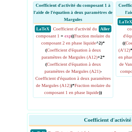
Coefficient d'activité du composant 1 à
Coeffic
l'aide de l'équation à deux paramètres de
l'a
Margules
​ LaTe
​ LaTeX
Coefficient d'activité du
​ Aller
co
composant 1
=
exp
((
Fraction molaire du
d'éq
composant 2 en phase liquide
^2)*
((
Coe
(
Coefficient d'équation à deux
(A'12)
paramètres de Margules (A12)
+2*
en phas
(
Coefficient d'équation à deux
de Van
paramètres de Margules (A21)
-
compos
Coefficient d'équation à deux paramètres
de Margules (A12)
)*
Fraction molaire du
composant 1 en phase liquide
))
Coefficient d'activi