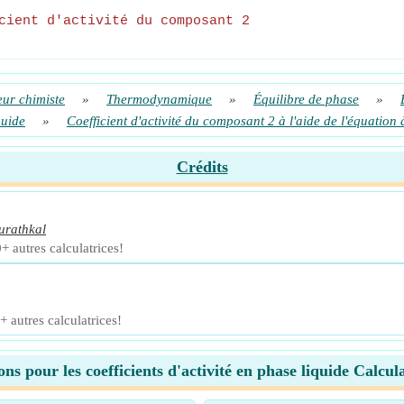
cient d'activité du composant 2
eur chimiste
»
Thermodynamique
»
Équilibre de phase
»
quide
»
Coefficient d'activité du composant 2 à l'aide de l'équatio
Crédits
urathkal
+ autres calculatrices!
+ autres calculatrices!
ons pour les coefficients d'activité en phase liquide Calcula