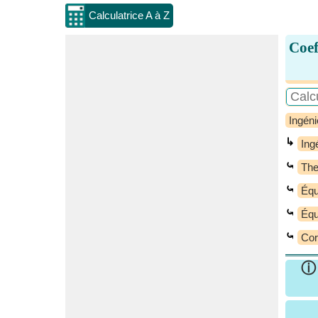
Calculatrice A à Z
Coef
Ingéni
↳
Ing
⤿
Th
⤿
Équ
⤿
Équ
⤿
Cor