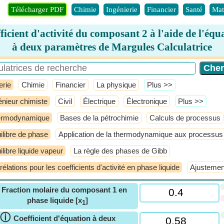
Télécharger PDF
Chimie
Ingénierie
Financier
Santé
Mat
ficient d'activité du composant 2 à l'aide de l'équ
à deux paramètres de Margules Calculatrice
erie
Chimie
Financier
La physique
​Plus >>
énieur chimiste
Civil
Électrique
Électronique
​Plus >>
ermodynamique
Bases de la pétrochimie
Calculs de processus
ilibre de phase
Application de la thermodynamique aux processus
ilibre liquide vapeur
La règle des phases de Gibb
rélations pour les coefficients d'activité en phase liquide
Ajustement
ⓘ
Fraction molaire du composant 1 en
phase liquide [x
]
1
ⓘ
Coefficient d'équation à deux