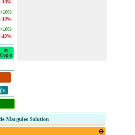
-10%
+10%
-10%
+10%
-10%
⎘
Copie
👍
 de Margules Solution