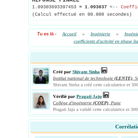
RÉPONSE FINALE
1.09303693397453
≈
1.093037
<--
Coeffi
(Calcul effectué en 00.008 secondes)
Tu es là
-
Accueil
»
Ingénierie
»
Ingéni
coefficients d'activité en phase li
Créé par
Shivam Sinha
Institut national de technologie
(LENTE)
,
S
Shivam Sinha a créé cette calculatrice et 300
Vérifié par
Pragati Jaju
Collège d'ingénierie
(COEP)
,
Pune
Pragati Jaju a validé cette calculatrice et 300
Corrélati