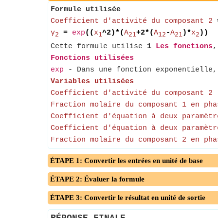
Formule utilisée
Coefficient d'activité du composant 2
γ
=
exp
((
x
^2)*(
A
+2*(
A
-
A
)*
x
))
2
1
21
12
21
2
Cette formule utilise
1
Les fonctions
Fonctions utilisées
exp
- Dans une fonction exponentielle, 
Variables utilisées
Coefficient d'activité du composant 2
-
Fraction molaire du composant 1 en pha
Coefficient d'équation à deux paramètr
Coefficient d'équation à deux paramètr
Fraction molaire du composant 2 en pha
ÉTAPE 1: Convertir les entrées en unité de base
ÉTAPE 2: Évaluer la formule
ÉTAPE 3: Convertir le résultat en unité de sortie