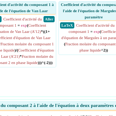
ient d'activité du composant 1 à
Coefficient d'activité du compos
ide de l'équation de Van Laar
l'aide de l'équation de Margule
paramètre
X
Coefficient d'activité du
​ Aller
mposant 1
=
exp
(
Coefficient
​ LaTeX
Coefficient d'activité du
uation de Van Laar (A'12)
*((1+
composant 1
=
exp
(
Coefficie
fficient d'équation de Van Laar
d'équation de Margules à un para
*
Fraction molaire du composant 1
(
Fraction molaire du composant
e liquide
)/(
Coefficient d'équation
phase liquide
^2))
 Laar (A'21)
*
Fraction molaire du
ant 2 en phase liquide
)))^(-2)))
té du composant 2 à l'aide de l'équation à deux paramètre