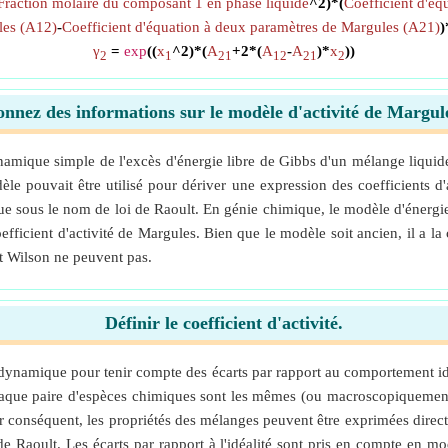
Fraction molaire du composant 1 en phase liquide
^2)*(
Coefficient d'éq
les (A12)
-
Coefficient d'équation à deux paramètres de Margules (A21)
)
γ
=
exp
((
x
^2)*(
A
+2*(
A
-
A
)*
x
))
2
1
21
12
21
2
nnez des informations sur le modèle d'activité de Margul
amique simple de l'excès d'énergie libre de Gibbs d'un mélange liqui
odèle pouvait être utilisé pour dériver une expression des coefficients
nnue sous le nom de loi de Raoult. En génie chimique, le modèle d'énerg
icient d'activité de Margules. Bien que le modèle soit ancien, il a la c
t Wilson ne peuvent pas.
Définir le coefficient d'activité.
ermodynamique pour tenir compte des écarts par rapport au comportement
chaque paire d'espèces chimiques sont les mêmes (ou macroscopiquement 
par conséquent, les propriétés des mélanges peuvent être exprimées dire
de Raoult. Les écarts par rapport à l'idéalité sont pris en compte en mod