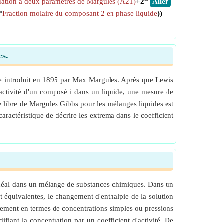
uation à deux paramètres de Margules (A21)
+2*
​Aller
*
Fraction molaire du composant 2 en phase liquide
))
es.
de introduit en 1895 par Max Margules. Après que Lewis
 d'activité d'un composé i dans un liquide, une mesure de
ie libre de Margules Gibbs pour les mélanges liquides est
aractéristique de décrire les extrema dans le coefficient
 idéal dans un mélange de substances chimiques. Dans un
équivalentes, le changement d'enthalpie de la solution
ctement en termes de concentrations simples ou pressions
ifiant la concentration par un coefficient d'activité. De