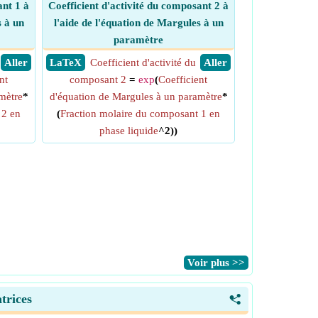
ant 1 à
Coefficient d'activité du composant 2 à
s à un
l'aide de l'équation de Margules à un
paramètre
​ Aller
​ LaTeX
Coefficient d'activité du
​ Aller
nt
composant 2
=
exp
(
Coefficient
mètre
*
d'équation de Margules à un paramètre
*
 2 en
(
Fraction molaire du composant 1 en
phase liquide
^2))
​Voir plus >>
trices
<