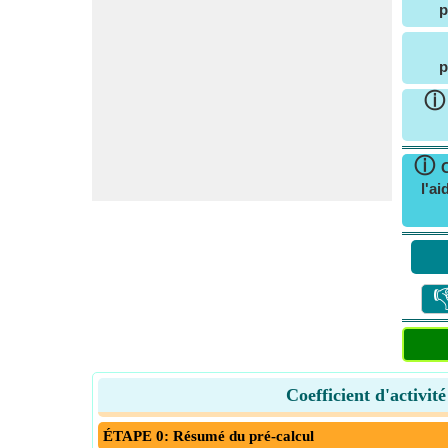
p
p
ⓘ
C
l'a

Coefficient d'activi
ÉTAPE 0: Résumé du pré-calcul