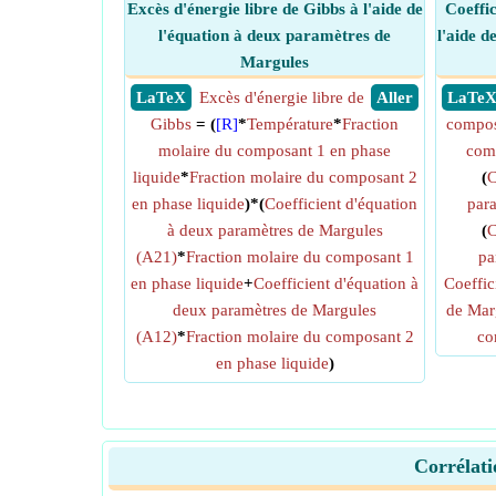
Excès d'énergie libre de Gibbs à l'aide de
Coeffic
l'équation à deux paramètres de
l'aide d
Margules
​ LaTeX
Excès d'énergie libre de
​ Aller
​ LaTe
Gibbs
= (
[R]
*
Température
*
Fraction
compos
molaire du composant 1 en phase
comp
liquide
*
Fraction molaire du composant 2
(
C
en phase liquide
)*(
Coefficient d'équation
par
à deux paramètres de Margules
(
C
(A21)
*
Fraction molaire du composant 1
pa
en phase liquide
+
Coefficient d'équation à
Coeffic
deux paramètres de Margules
de Mar
(A12)
*
Fraction molaire du composant 2
co
en phase liquide
)
Corrélati