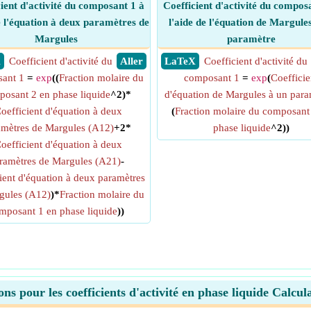
ient d'activité du composant 1 à
Coefficient d'activité du compos
e l'équation à deux paramètres de
l'aide de l'équation de Margule
Margules
paramètre
X
Coefficient d'activité du
​ Aller
​ LaTeX
Coefficient d'activité du
ant 1
=
exp
((
Fraction molaire du
composant 1
=
exp
(
Coefficie
osant 2 en phase liquide
^2)*
d'équation de Margules à un para
oefficient d'équation à deux
(
Fraction molaire du composant
amètres de Margules (A12)
+2*
phase liquide
^2))
oefficient d'équation à deux
ramètres de Margules (A21)
-
ient d'équation à deux paramètres
gules (A12)
)*
Fraction molaire du
mposant 1 en phase liquide
))
ons pour les coefficients d'activité en phase liquide Calcula