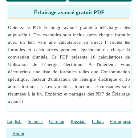
θ
Angle d'incidence
(Degré)
i
on sinus.
Éclairage avancé gratuit PDF
θ
Angle réfracté
(Degré)
La mesure
:
Angle
in Degré (°)
r
Angle Conversion d'unité
Φ
Flux lumineux
(Lumen)
B
Obtenez le PDF Éclairage avancé gratuit à télécharger dès
La mesure
:
Du pouvoir
in Watt (W)
ω
Angle solide
(Stéradian)
Du pouvoir Conversion d'unité
aujourd'hui. Des exemples sont inclus après chaque formule
La mesure
:
Intensité lumineuse
in Candéla (cd)
avec un lien vers une calculatrice en direct ! Toutes les
Intensité lumineuse Conversion d'unité
formules et calculatrices prennent également en charge la
La mesure
:
Efficacité lumineuse
in Lumen par watt (l
conversion d'unités. Ce PDF présente 16 calculatrices de
m/W)
Utilisation de l'énergie électrique. À l'intérieur, vous
Efficacité lumineuse Conversion d'unité
découvrirez une liste de formules telles que Consommation
La mesure
:
Éclairement
in Lux (lx), Candela Stéradia
spécifique, Facteur d'utilisation de l'énergie électrique et 16
n par mètre carré (cd*sr/m²)
autres formules !. Les variables, fonctions et constantes sont
Éclairement Conversion d'unité
résumées à la fin. Explorez et partagez des PDF de Éclairage
La mesure
:
Longueur
in Mètre (m)
avancé!
Longueur Conversion d'unité
La mesure
:
Flux lumineux
in Candela Steradian (cd*s
r), Lumen (lm)
English
Spanish
German
Russian
Italian
Portuguese
Flux lumineux Conversion d'unité
About
La mesure
:
Angle solide
in Stéradian (sr)