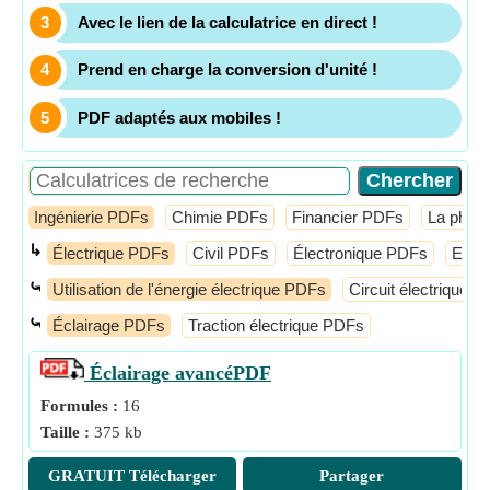
Avec le lien de la calculatrice en direct !
Prend en charge la conversion d'unité !
PDF adaptés aux mobiles !
Ingénierie PDFs
Chimie PDFs
Financier PDFs
La phys
↳
Électrique PDFs
Civil PDFs
Électronique PDFs
Elect
⤿
Utilisation de l'énergie électrique PDFs
Circuit électrique 
⤿
Éclairage PDFs
Traction électrique PDFs
Éclairage avancé
PDF
Formules :
16
Taille :
375 kb
GRATUIT Télécharger
Partager