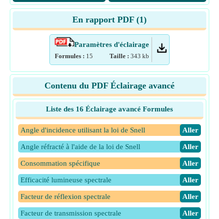
En rapport PDF (
1
)
Paramètres d'éclairage
Formules :
15
Taille :
343
kb
Contenu du PDF Éclairage avancé
Liste des 16 Éclairage avancé Formules
Angle d'incidence utilisant la loi de Snell
​Aller
Angle réfracté à l'aide de la loi de Snell
​Aller
Consommation spécifique
​Aller
Efficacité lumineuse spectrale
​Aller
Facteur de réflexion spectrale
​Aller
Facteur de transmission spectrale
​Aller