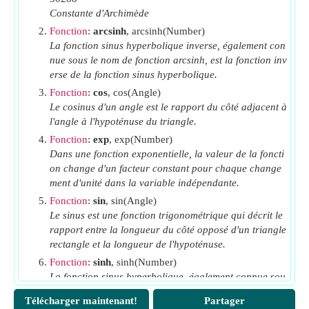
Lm
Constante d'Archimède
Lumen
(Candela Steradian)
N
Fonction
:
arcsinh
, arcsinh(Number)
Nombre d'unités d'éclairage par projecteurs
La fonction sinus hyperbolique inverse, également con
n
Indice de réfraction du milieu 1
1
nue sous le nom de fonction arcsinh, est la fonction inv
n
Indice de réfraction du milieu 2
erse de la fonction sinus hyperbolique.
2
Fonction
:
cos
, cos(Angle)
P
La puissance d'entrée
(Watt)
in
Le cosinus d'un angle est le rapport du côté adjacent à
P
Facteur de réflexion spectrale
λ
l'angle à l'hypoténuse du triangle.
r
Perte de réflexion
Fonction
:
exp
, exp(Number)
λ
Dans une fonction exponentielle, la valeur de la foncti
S.C.
Consommation spécifique
on change d'un facteur constant pour chaque change
T
Facteur de transmission spectrale
λ
ment d'unité dans la variable indépendante.
UF
Facteur d'utilisation
Fonction
:
sin
, sin(Angle)
Le sinus est une fonction trigonométrique qui décrit le
V
Valeur d'efficacité photopique
λ
rapport entre la longueur du côté opposé d'un triangle
x
Longueur du trajet
(Mètre)
rectangle et la longueur de l'hypoténuse.
α
Coefficient d'absorption
Fonction
:
sinh
, sinh(Number)
β
La fonction sinus hyperbolique, également connue sou
Coefficient d'absorption par concentration
s le nom de fonction sinh, est une fonction mathématiq
θ
Angle d'éclairage
(Degré)
Télécharger maintenant!
Partager
ue définie comme l'analogue hyperbolique de la foncti