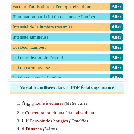
Facteur d'utilisation de l'énergie électrique
​Aller
Illumination par la loi du cosinus de Lambert
​Aller
Intensité de la lumière transmise
​Aller
Intensité lumineuse
​Aller
Loi Beer-Lambert
​Aller
Loi de réflexion de Fresnel
​Aller
Loi du carré inverse
​Aller
Loi du cosinus de Lambert
​Aller
Variables utilisées dans le PDF Éclairage avancé
Luminance pour les surfaces lambertiennes
​Aller
Nombre d'unités d'éclairage par projecteurs
​Aller
A
Zone à éclairer
(Mètre carré)
light
c
Concentration du matériau absorbant
CP
Pouvoir des bougies
(Candéla)
d
Distance
(Mètre)