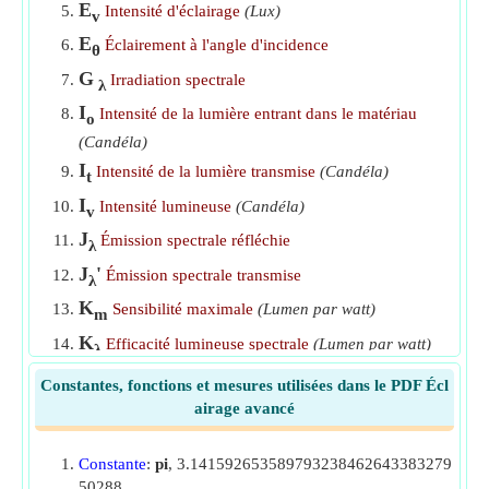
E
Intensité d'éclairage
(Lux)
v
E
Éclairement à l'angle d'incidence
θ
G
Irradiation spectrale
λ
I
Intensité de la lumière entrant dans le matériau
o
(Candéla)
I
Intensité de la lumière transmise
(Candéla)
t
I
Intensité lumineuse
(Candéla)
v
J
Émission spectrale réfléchie
λ
J
'
Émission spectrale transmise
λ
K
Sensibilité maximale
(Lumen par watt)
m
K
Efficacité lumineuse spectrale
(Lumen par watt)
λ
L
Longueur d'éclairage
(Mètre)
Constantes, fonctions et mesures utilisées dans le PDF Écl
L
Lumen émis par la source
(Candéla)
airage avancé
e
L
Lumen atteignant le plan de travail
(Candéla)
r
Constante
:
pi
, 3.141592653589793238462643383279
L
Luminance
(Candela Stéradian par mètre carré)
v
50288