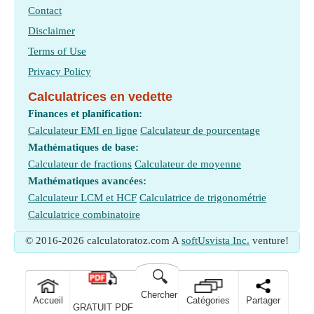
Angle solide Conversion d'unité
Contact
La mesure
:
Zone
in Mètre carré (m²)
Disclaimer
Zone Conversion d'unité
Terms of Use
Privacy Policy
Calculatrices en vedette
Finances et planification:
Calculateur EMI en ligne
Calculateur de pourcentage
Mathématiques de base:
Calculateur de fractions
Calculateur de moyenne
Mathématiques avancées:
Calculateur LCM et HCF
Calculatrice de trigonométrie
Calculatrice combinatoire
© 2016-2026 calculatoratoz.com A
softUsvista Inc.
venture!
🔍
Chercher
Accueil
Catégories
Partager
GRATUIT PDF