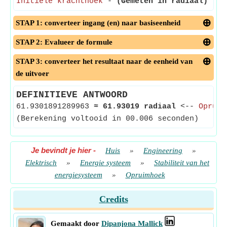
Initiële krachthoek
-
(Gemeten in radiaal)
- In
STAP 1: converteer ingang (en) naar basiseenheid
STAP 2: Evalueer de formule
STAP 3: converteer het resultaat naar de eenheid van
de uitvoer
DEFINITIEVE ANTWOORD
61.9301891289963
≈
61.93019 radiaal
<--
Opruim
(Berekening voltooid in 00.006 seconden)
Je bevindt je hier
-
Huis
»
Engineering
»
Elektrisch
»
Energie systeem
»
Stabiliteit van het
energiesysteem
»
Opruimhoek
Credits
Gemaakt door
Dipanjona Mallick