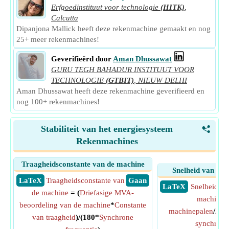
Erfgoedinstituut voor technologie
(HITK)
,
Calcutta
Dipanjona Mallick heeft deze rekenmachine gemaakt en nog
25+ meer rekenmachines!
Geverifieërd door
Aman Dhussawat
GURU TEGH BAHADUR INSTITUUT VOOR
TECHNOLOGIE
(GTBIT)
,
NIEUW DELHI
Aman Dhussawat heeft deze rekenmachine geverifieerd en
nog 100+ rekenmachines!
Stabiliteit van het energiesysteem
<
Rekenmachines
Traagheidsconstante van de machine
Snelheid van sy
​ LaTeX
Traagheidsconstante van
​ Gaan
​ LaTeX
Snelheid va
de machine
= (
Driefasige MVA-
machine
=
beoordeling van de machine
*
Constante
machinepalen
/2)*
van traagheid
)/(180*
Synchrone
synchrone