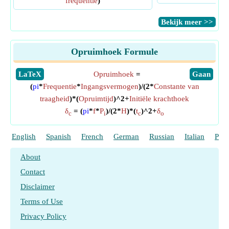
frequentie
)
​Bekijk meer >>
Opruimhoek Formule
​LaTeX
Opruimhoek
=
​Gaan
(
pi
*
Frequentie
*
Ingangsvermogen
)/(2*
Constante van
traagheid
)*(
Opruimtijd
)^2+
Initiële krachthoek
δ
= (
pi
*
f
*
P
)/(2*
H
)*(
t
)^2+
δ
c
i
c
o
English
Spanish
French
German
Russian
Italian
Port
About
Contact
Disclaimer
Terms of Use
Privacy Policy