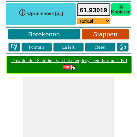
⎘
ⓘ
Kopiëren
Opruimhoek [δ
]
c
Stappen
👎
👍
Formule
LaTeX
Reset
Downloaden Stabiliteit van het energiesysteem Formules Pdf