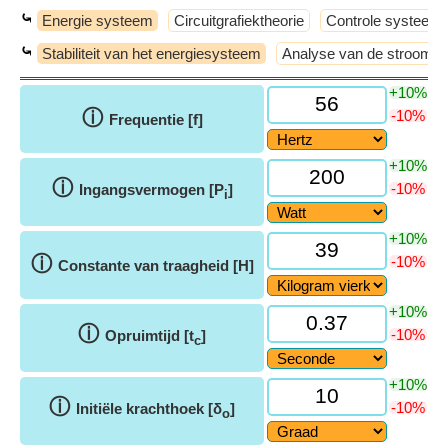
⤿
Energie systeem
Circuitgrafiektheorie
Controle systeem
⤿
Stabiliteit van het energiesysteem
Analyse van de strooms
+10%
ⓘ
-10%
Frequentie [f]
+10%
ⓘ
-10%
Ingangsvermogen [P
]
i
+10%
ⓘ
-10%
Constante van traagheid [H]
+10%
ⓘ
-10%
Opruimtijd [t
]
c
+10%
ⓘ
-10%
Initiële krachthoek [δ
]
o