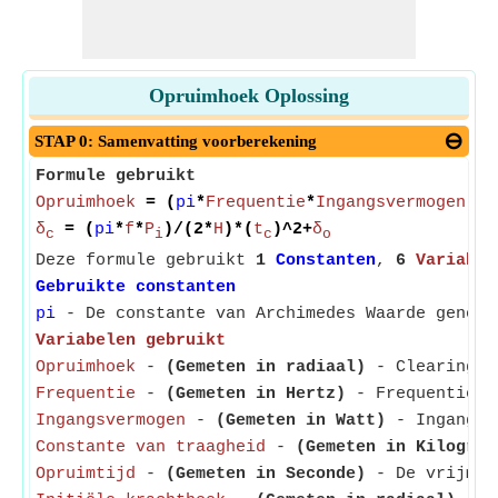
Opruimhoek Oplossing
STAP 0: Samenvatting voorberekening
Formule gebruikt
Opruimhoek
= (
pi
*
Frequentie
*
Ingangsvermogen
)/(
δ
= (
pi
*
f
*
P
)/(2*
H
)*(
t
)^2+
δ
c
i
c
o
Deze formule gebruikt
1
Constanten
,
6
Variabel
Gebruikte constanten
pi
- De constante van Archimedes Waarde genome
Variabelen gebruikt
Opruimhoek
-
(Gemeten in radiaal)
- Clearing An
Frequentie
-
(Gemeten in Hertz)
- Frequentie wo
Ingangsvermogen
-
(Gemeten in Watt)
- Ingangsve
Constante van traagheid
-
(Gemeten in Kilogram
Opruimtijd
-
(Gemeten in Seconde)
- De vrijmaak