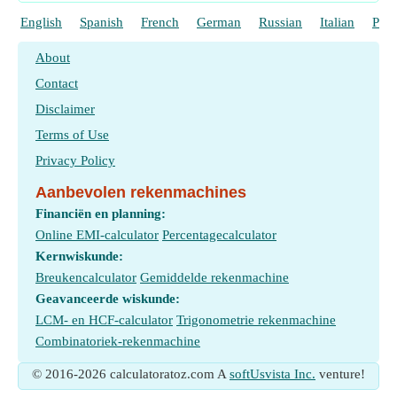
English
Spanish
French
German
Russian
Italian
Port
About
Contact
Disclaimer
Terms of Use
Privacy Policy
Aanbevolen rekenmachines
Financiën en planning:
Online EMI-calculator
Percentagecalculator
Kernwiskunde:
Breukencalculator
Gemiddelde rekenmachine
Geavanceerde wiskunde:
LCM- en HCF-calculator
Trigonometrie rekenmachine
Combinatoriek-rekenmachine
© 2016-2026 calculatoratoz.com A
softUsvista Inc.
venture!