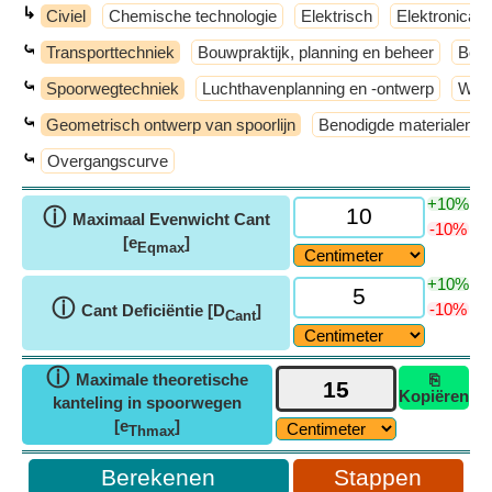
↳
Civiel
Chemische technologie
Elektrisch
Elektronica
⤿
Transporttechniek
Bouwpraktijk, planning en beheer
Bouw
⤿
Spoorwegtechniek
Luchthavenplanning en -ontwerp
Weg
⤿
Geometrisch ontwerp van spoorlijn
Benodigde materialen pe
⤿
Overgangscurve
+10%
ⓘ
Maximaal Evenwicht Cant
-10%
[e
]
Eqmax
+10%
ⓘ
-10%
Cant Deficiëntie [D
]
Cant
ⓘ
Maximale theoretische
⎘
Kopiëren
kanteling in spoorwegen
[e
]
Thmax
Stappen