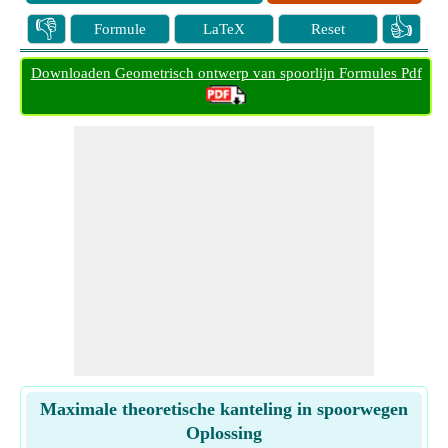
👎
👍
Formule
LaTeX
Reset
Downloaden Geometrisch ontwerp van spoorlijn Formules Pdf
Maximale theoretische kanteling in spoorwegen
Oplossing