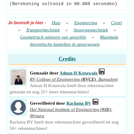
(Berekening voltooid in 00.008 seconden)
Je bevindt je hier
-
Huis
»
Engineering
»
Civiel
»
Transporttechniek
»
Spoorwegtechniek
»
Geometrisch ontwerp van spoorlijn
»
Maximale
theoretische kanteling in spoorwegen
Credits
Gemaakt door
Adnan H Kotawala
RV College of Engineering
(RVCE)
,
Bangalore
Adnan H Kotawala heeft deze rekenmachine
gemaakt en nog 25+ meer rekenmachines!
Geverifieërd door
Rachana BV
Het National Institute of Engineering
(NIE)
,
Mysuru
Rachana BV heeft deze rekenmachine geverifieerd en nog
50+ rekenmachines!