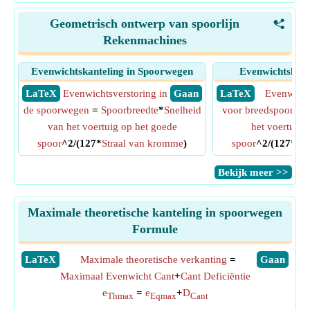
Geometrisch ontwerp van spoorlijn
<
Rekenmachines
Evenwichtskanteling in Spoorwegen
Evenwichtskant
​ LaTeX
Evenwichtsverstoring in
​ Gaan
​ LaTeX
Evenwicht
de spoorwegen
=
Spoorbreedte
*
Snelheid
voor breedspoor
= 1
van het voertuig op het goede
het voertuig 
spoor
^2/(127*
Straal van kromme
)
spoor
^2/(127*
St
​Bekijk meer >>
Maximale theoretische kanteling in spoorwegen
Formule
​LaTeX
Maximale theoretische verkanting
=
​Gaan
Maximaal Evenwicht Cant
+
Cant Deficiëntie
e
=
e
+
D
Thmax
Eqmax
Cant