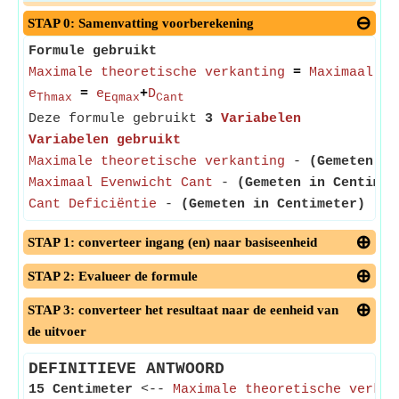
STAP 0: Samenvatting voorberekening
Formule gebruikt
Maximale theoretische verkanting
=
Maximaal Ev
e
=
e
+
D
Thmax
Eqmax
Cant
Deze formule gebruikt
3
Variabelen
Variabelen gebruikt
Maximale theoretische verkanting
-
(Gemeten in
Maximaal Evenwicht Cant
-
(Gemeten in Centimet
Cant Deficiëntie
-
(Gemeten in Centimeter)
- Ve
STAP 1: converteer ingang (en) naar basiseenheid
STAP 2: Evalueer de formule
STAP 3: converteer het resultaat naar de eenheid van
de uitvoer
DEFINITIEVE ANTWOORD
15 Centimeter
<--
Maximale theoretische verkan