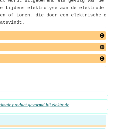
ct wordt uitgeoefend als gevolg van de zwaartekra
e tijdens elektrolyse aan de elektrode wordt gepr
en of ionen, die door een elektrische geleider of
atsvindt.
imair product gevormd bij elektrode