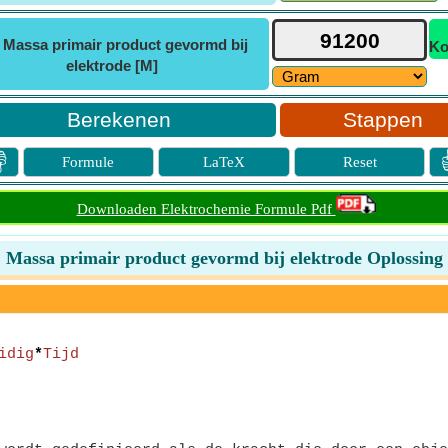
ⓘ
Massa primair product gevormd bij
Ko
elektrode [M]
Stappen

Formule
LaTeX
Reset
Downloaden Elektrochemie Formule Pdf
Massa primair product gevormd bij elektrode Oplossing
idig
*
Tijd