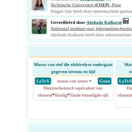
Technische Universiteit
(COEP)
,
Pune
Pragati Jaju heeft deze rekenmachine gema
Geverifieërd door
Akshada Kulkarni
Nationaal instituut voor informatietechnolo
Akshada Kulkarni heeft deze rekenmachine
Massa van stof die elektrolyse ondergaat
Mass
gegeven stroom en tijd
o
​ LaTeX
massa van ionen
=
​ Gaan
​ LaTe
Elektrochemisch equivalent van
El
element
*
Huidig
*
Totale benodigde tijd
elemen