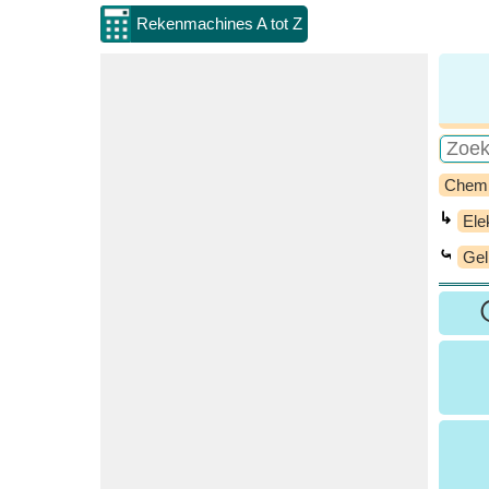
Rekenmachines A tot Z
Chem
↳
Ele
⤿
Gel