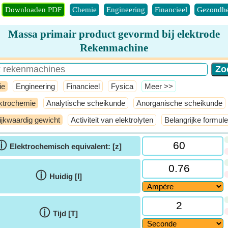
Downloaden PDF
Chemie
Engineering
Financieel
Gezondhe
Massa primair product gevormd bij elektrode
Rekenmachine
ie
Engineering
Financieel
Fysica
​Meer >>
ktrochemie
Analytische scheikunde
Anorganische scheikunde
ijkwaardig gewicht
Activiteit van elektrolyten
Belangrijke formule
ⓘ
Elektrochemisch equivalent: [z]
ⓘ
Huidig [I]
ⓘ
Tijd [T]