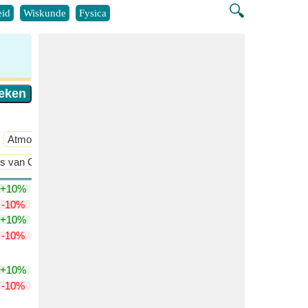
🔍
id
Wiskunde
Fysica
Atmosferische Chemie
​Meer >>
s van Gibbs Vrije Energie en Entropie en Helmholtz Vrije Energie en 
+10%
-10%
+10%
-10%
+10%
-10%