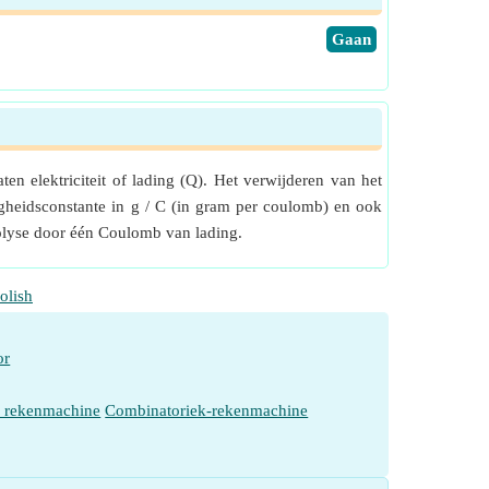
​Gaan
en elektriciteit of lading (Q). Het verwijderen van het
gheidsconstante in g / C (in gram per coulomb) en ook
trolyse door één Coulomb van lading.
olish
or
e rekenmachine
Combinatoriek-rekenmachine