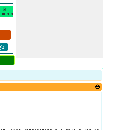
⎘
piëren
👍