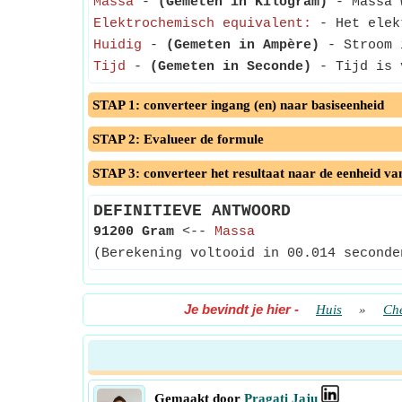
Massa
-
(Gemeten in Kilogram)
- Massa w
Elektrochemisch equivalent:
- Het elekt
Huidig
-
(Gemeten in Ampère)
- Stroom i
Tijd
-
(Gemeten in Seconde)
- Tijd is v
STAP 1: converteer ingang (en) naar basiseenheid
STAP 2: Evalueer de formule
STAP 3: converteer het resultaat naar de eenheid va
DEFINITIEVE ANTWOORD
91200 Gram
<--
Massa
(Berekening voltooid in 00.014 seconde
Je bevindt je hier
-
Huis
»
Ch
Gemaakt door
Pragati Jaju