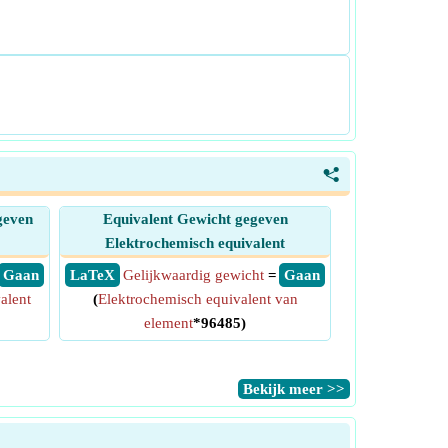
<
geven
Equivalent Gewicht gegeven
Elektrochemisch equivalent
​ Gaan
​ LaTeX
Gelijkwaardig gewicht
=
​ Gaan
alent
(
Elektrochemisch equivalent van
element
*96485)
​Bekijk meer >>