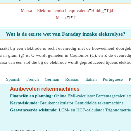
Massa
=
Elektrochemisch equivalent:
*
Huidig
*
Tijd
M
=
z
*
I
*
T
Wat is de eerste wet van Faraday inzake elektrolyse?
akt bij een elektrode is recht evenredig met de hoeveelheid doorgelat
 in gram (g) is, Q wordt gemeten in Coulombs (C), en Z de evenredi
assa van een stof die bij de elektrode wordt geproduceerd tijdens elek
h
Spanish
French
German
Russian
Italian
Portuguese
P
Aanbevolen rekenmachines
Financiën en planning:
Online EMI-calculator
Percentagecalculat
Kernwiskunde:
Breukencalculator
Gemiddelde rekenmachine
Geavanceerde wiskunde:
LCM- en HCF-calculator
Trigonometri