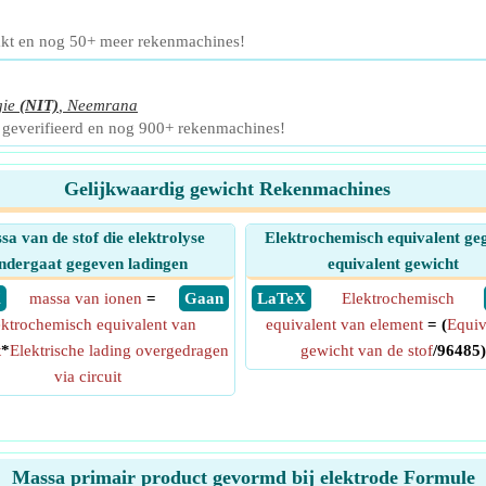
akt en nog 50+ meer rekenmachines!
gie
(NIT)
,
Neemrana
 geverifieerd en nog 900+ rekenmachines!
Gelijkwaardig gewicht Rekenmachines
a van de stof die elektrolyse
Elektrochemisch equivalent ge
ndergaat gegeven ladingen
equivalent gewicht
X
massa van ionen
=
​ Gaan
​ LaTeX
Elektrochemisch
ektrochemisch equivalent van
equivalent van element
= (
Equiv
t
*
Elektrische lading overgedragen
gewicht van de stof
/96485)
via circuit
Massa primair product gevormd bij elektrode Formule