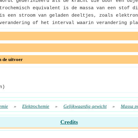
ordt gedefinieerd als de kracht die door een obje
rochemisch equivalent is de massa van een stof di
s een stroom van geladen deeltjes, zoals elektron
erandering of het interval waarin verandering pla
n de uitvoer
n)
emie
»
Elektrochemie
»
Gelijkwaardig gewicht
»
Massa pr
Credits