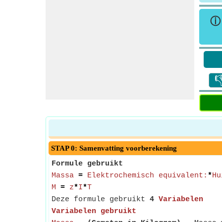

STAP 0: Samenvatting voorberekening
Formule gebruikt
Massa
=
Elektrochemisch equivalent:
*
Hu
M
=
z
*
I
*
T
Deze formule gebruikt
4
Variabelen
Variabelen gebruikt