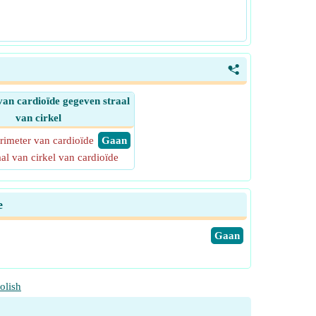
<
van cardioïde gegeven straal
van cirkel
rimeter van cardioïde
​ Gaan
aal van cirkel van cardioïde
e
​Gaan
olish