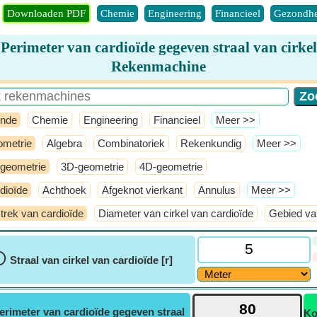
Downloaden PDF
Chemie
Engineering
Financieel
Gezondhe
Perimeter van cardioïde gegeven straal van cirkel
Rekenmachine
nde
Chemie
Engineering
Financieel
​Meer >>
metrie
Algebra
Combinatoriek
Rekenkundig
​Meer >>
geometrie
3D-geometrie
4D-geometrie
dioïde
Achthoek
Afgeknot vierkant
Annulus
​Meer >>
rek van cardioïde
Diameter van cirkel van cardioïde
Gebied va
ⓘ
Straal van cirkel van cardioïde [r]
erimeter van cardioïde gegeven straal
Ko