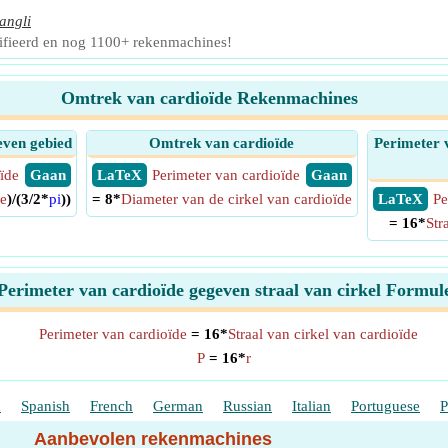
angli
rifieerd en nog 1100+ rekenmachines!
Omtrek van cardioïde Rekenmachines
even gebied
Omtrek van cardioïde
Perimeter 
ïde
​ Gaan
​ LaTeX
Perimeter van cardioïde
​ Gaan
e
)/(3/2*
pi
))
= 8*
Diameter van de cirkel van cardioïde
​ LaTeX
Pe
= 16*
Str
Perimeter van cardioïde gegeven straal van cirkel Formul
Perimeter van cardioïde
= 16*
Straal van cirkel van cardioïde
P
= 16*
r
h
Spanish
French
German
Russian
Italian
Portuguese
P
Aanbevolen rekenmachines