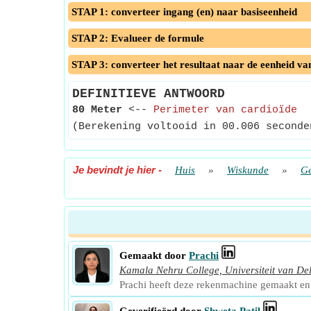
STAP 1: converteer ingang (en) naar basiseenheid
STAP 2: Evalueer de formule
STAP 3: converteer het resultaat naar de eenheid va
DEFINITIEVE ANTWOORD
80 Meter
<--
Perimeter van cardioïde
(Berekening voltooid in 00.006 seconde
Je bevindt je hier
-
Huis
»
Wiskunde
»
Ge
Gemaakt door
Prachi
Kamala Nehru College, Universiteit van Del
Prachi heeft deze rekenmachine gemaakt e