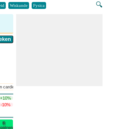
🔍
id
Wiskunde
Fysica
n cardioïde
Radius van cirkel van cardioïde
+10%
-10%
⎘
piëren