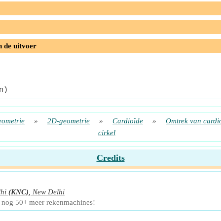
n de uitvoer
n)
ometrie
»
2D-geometrie
»
Cardioïde
»
Omtrek van cardi
cirkel
Credits
hi
(KNC)
,
New Delhi
n nog 50+ meer rekenmachines!