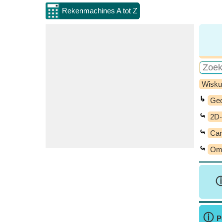
Rekenmachines A tot Z
Wisku
↳
Geo
⤿
2D-
⤿
Car
⤿
Omt
ⓘ
P