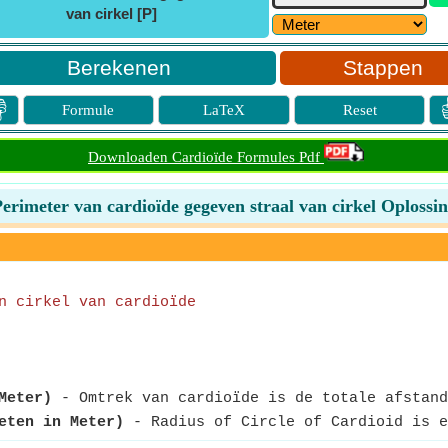
van cirkel [P]
Stappen

Formule
LaTeX
Reset
Downloaden Cardioïde Formules Pdf
erimeter van cardioïde gegeven straal van cirkel Oplossi
n cirkel van cardioïde
Meter)
- Omtrek van cardioïde is de totale afstand
eten in Meter)
- Radius of Circle of Cardioid is e