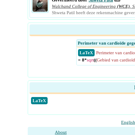
Geverifieërd door
Shweta Patil
Walchand College of Engineering
(WCE)
,
S
Shweta Patil heeft deze rekenmachine geve
Perimeter van cardioïde geg
​ LaTeX
Perimeter van cardio
= 8*
sqrt
((
Gebied van cardioïd
​LaTeX
Englis
About