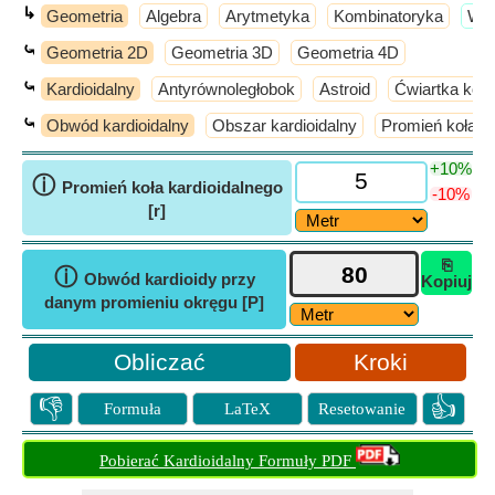
↳
Geometria
Algebra
Arytmetyka
Kombinatoryka
​Wi
⤿
Geometria 2D
Geometria 3D
Geometria 4D
⤿
Kardioidalny
Antyrównoległobok
Astroid
Ćwiartka koła
⤿
Obwód kardioidalny
Obszar kardioidalny
Promień koła ka
+10%
ⓘ
Promień koła kardioidalnego
-10%
[r]
⎘
ⓘ
Obwód kardioidy przy
Kopiuj
danym promieniu okręgu [P]
Kroki
👎
👍
Formuła
LaTeX
Resetowanie
Pobierać Kardioidalny Formuły PDF