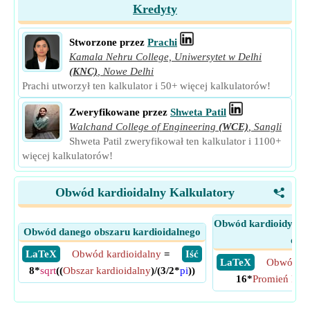
Kredyty
Stworzone przez
Prachi
Kamala Nehru College, Uniwersytet w Delhi
(KNC)
,
Nowe Delhi
Prachi utworzył ten kalkulator i 50+ więcej kalkulatorów!
Zweryfikowane przez
Shweta Patil
Walchand College of Engineering
(WCE)
,
Sangli
Shweta Patil zweryfikował ten kalkulator i 1100+
więcej kalkulatorów!
Obwód kardioidalny Kalkulatory
<
Obwód kardioidy pr
Obwód danego obszaru kardioidalnego
okr
​ LaTeX
Obwód kardioidalny
=
​ Iść
​ LaTeX
Obwód ka
8*
sqrt
((
Obszar kardioidalny
)/(3/2*
pi
))
16*
Promień koła