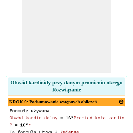
Obwód kardioidy przy danym promieniu okręgu
Rozwiązanie
KROK 0: Podsumowanie wstępnych obliczeń
Formułę używana
Obwód kardioidalny
= 16*
Promień koła kardioida
P
= 16*
r
Ta formuła używa
2
Zmienne