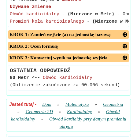
Używane zmienne
Obwód kardioidalny
-
(Mierzone w Metr)
- Obwód 
Promień koła kardioidalnego
-
(Mierzone w Metr
KROK 1: Zamień wejście (a) na jednostkę bazową
KROK 2: Oceń formułę
KROK 3: Konwertuj wynik na jednostkę wyjścia
OSTATNIA ODPOWIEDŹ
80 Metr
<--
Obwód kardioidalny
(Obliczenie zakończone za 00.006 sekund)
Jesteś tutaj
-
Dom
»
Matematyka
»
Geometria
»
Geometria 2D
»
Kardioidalny
»
Obwód
kardioidalny
»
Obwód kardioidy przy danym promieniu
okręgu