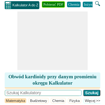
🔍
Pobierać PDF
Chemia
Inżynieria
B
Kalkulator A do Z
Obwód kardioidy przy danym promieniu
okręgu Kalkulator
Matematyka
Budżetowy
Chemia
Fizyka
​Więcej >>