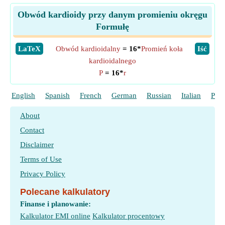
Obwód kardioidy przy danym promieniu okręgu
Formułę
​LaTeX
Obwód kardioidalny
= 16*
Promień koła
​Iść
kardioidalnego
P
= 16*
r
English
Spanish
French
German
Russian
Italian
Port
About
Contact
Disclaimer
Terms of Use
Privacy Policy
Polecane kalkulatory
Finanse i planowanie:
Kalkulator EMI online
Kalkulator procentowy