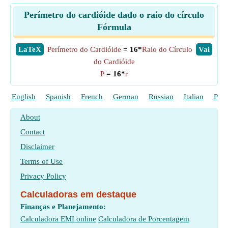
Perímetro do cardióide dado o raio do círculo
Fórmula
​LaTeX
Perímetro do Cardióide
= 16*
Raio do Círculo
​Vai
do Cardióide
P
= 16*
r
English
Spanish
French
German
Russian
Italian
Poli
About
Contact
Disclaimer
Terms of Use
Privacy Policy
Calculadoras em destaque
Finanças e Planejamento:
Calculadora EMI online
Calculadora de Porcentagem