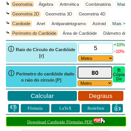
↳
Geometria
Álgebra
Aritmética
Combinatória
​Mais 
⤿
Geometria 2D
Geometria 3D
Geometria 4D
⤿
Cardioide
Anel
Antiparalelogramo
Astroid
​Mais >>
⤿
Perímetro do Cardióide
Área de Cardióide
Diâmetro do Cí
+10%
ⓘ
Raio do Círculo do Cardióide
-10%
[r]
⎘
ⓘ
Perímetro do cardióide dado
Cópia
De
o raio do círculo [P]
Degraus
👎
👍
Fórmula
LaTeX
Redefinir
Download Cardioide Fórmulas PDF