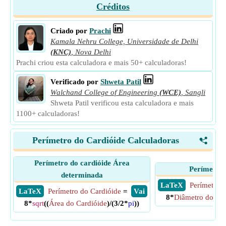
Créditos
Criado por
Prachi
Kamala Nehru College, Universidade de Delhi
(KNC)
,
Nova Delhi
Prachi criou esta calculadora e mais 50+ calculadoras!
Verificado por
Shweta Patil
Walchand College of Engineering
(WCE)
,
Sangli
Shweta Patil verificou esta calculadora e mais
1100+ calculadoras!
Perímetro do Cardióide Calculadoras
<
Perímetro do cardióide Área
Perímetro 
determinada
​ LaTeX
Perímetro d
​ LaTeX
Perímetro do Cardióide
=
​ Vai
8*
Diâmetro do Cír
8*
sqrt
((
Área do Cardióide
)/(3/2*
pi
))