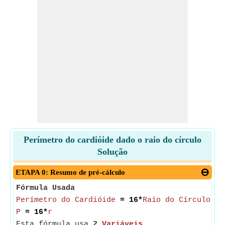
Perímetro do cardióide dado o raio do círculo
Solução
ETAPA 0: Resumo de pré-cálculo
Fórmula Usada
Perímetro do Cardióide
= 16*
Raio do Círculo do
P
= 16*
r
Esta fórmula usa
2
Variáveis