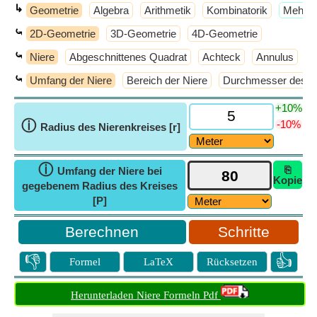
↳
Geometrie
Algebra
Arithmetik
Kombinatorik
​Mehr 
⤿
2D-Geometrie
3D-Geometrie
4D-Geometrie
⤿
Niere
Abgeschnittenes Quadrat
Achteck
Annulus
​
⤿
Umfang der Niere
Bereich der Niere
Durchmesser des Ni
+10%
ⓘ
-10%
Radius des Nierenkreises [r]
ⓘ
⎘
Umfang der Niere bei
Kopie
gegebenem Radius des Kreises
[P]
Schritte
👎
👍
Formel
LaTeX
Rücksetzen
Herunterladen Niere Formeln Pdf