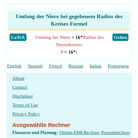
Umfang der Niere bei gegebenem Radius des
Kreises Formel
​LaTeX
Umfang der Niere
= 16*
Radius des
​Gehen
Nierenkreises
P
= 16*
r
English
Spanish
French
Russian
Italian
Portuguese
P
About
Contact
Disclaimer
Terms of Use
Privacy Policy
Ausgewählte Rechner
Finanzen und Planung:
Online-EMI-Rechner
Prozentrechner