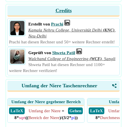
Credits
Erstellt von
Prachi
Kamala Nehru College, Universität Delhi
(KNC)
,
Neu-Delhi
Prachi hat diesen Rechner und 50+ weitere Rechner erstellt!
Geprüft von
Shweta Patil
Walchand College of Engineering
(WCE)
,
Sangli
Shweta Patil hat diesen Rechner und 1100+
weitere Rechner verifiziert!
Umfang der Niere Taschenrechner
<
Umfang der Niere gegebener Bereich
Umfang d
​ LaTeX
Umfang der Niere
=
​ Gehen
​ LaTeX
Umfang de
8*
sqrt
((
Bereich der Niere
)/(3/2*
pi
))
8*
Durchmesser de