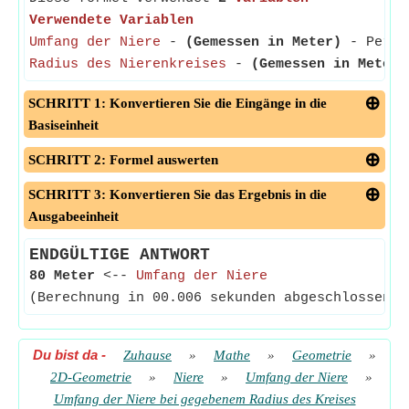
Verwendete Variablen
Umfang der Niere
-
(Gemessen in Meter)
- Perime
Radius des Nierenkreises
-
(Gemessen in Meter)
SCHRITT 1: Konvertieren Sie die Eingänge in die
Basiseinheit
SCHRITT 2: Formel auswerten
SCHRITT 3: Konvertieren Sie das Ergebnis in die
Ausgabeeinheit
ENDGÜLTIGE ANTWORT
80 Meter
<--
Umfang der Niere
(Berechnung in 00.006 sekunden abgeschlossen)
Du bist da
-
Zuhause
»
Mathe
»
Geometrie
»
2D-Geometrie
»
Niere
»
Umfang der Niere
»
Umfang der Niere bei gegebenem Radius des Kreises