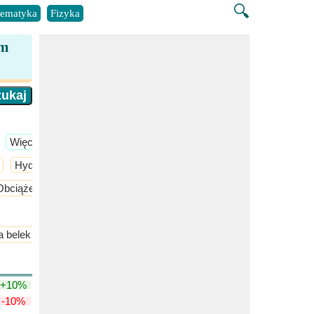
🔍
ematyka
Fizyka
ym
​Więcej >>
Hydrologia inżynierska
​Więcej >>
Obciążenia na żywo na dachu
a belek
Ekscentryczne ładowanie
+10%
-10%