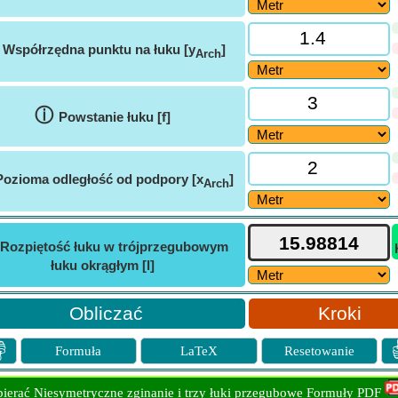
ⓘ
Współrzędna punktu na łuku [y
]
Arch
ⓘ
Powstanie łuku [f]
Pozioma odległość od podpory [x
]
Arch
Rozpiętość łuku w trójprzegubowym
łuku okrągłym [l]
Kroki

Formuła
LaTeX
Resetowanie
ierać Niesymetryczne zginanie i trzy łuki przegubowe Formuły PDF