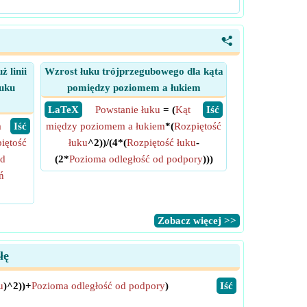
<
 linii
Wzrost łuku trójprzegubowego dla kąta
uku
pomiędzy poziomem a łukiem
​ LaTeX
Powstanie łuku
= (
Kąt
​ Iść
a
​ Iść
między poziomem a łukiem
*(
Rozpiętość
iętość
łuku
^2))/(4*(
Rozpiętość łuku
-
od
(2*
Pozioma odległość od podpory
)))
ń
​Zobacz więcej >>
łę
u
)^2))+
Pozioma odległość od podpory
)
​Iść