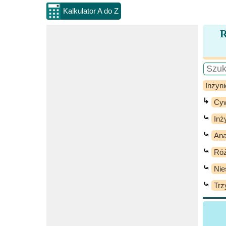
Kalkulator A do Z
R
Inżyni
↳
Cyw
⤿
Inż
⤿
Ana
⤿
Róż
⤿
Nie
⤿
Trz