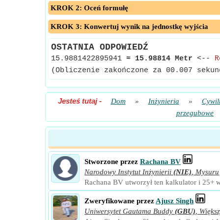
KROK 2: Oceń formułę
KROK 3: Konwertuj wynik na jednostkę wyjścia
OSTATNIA ODPOWIEDŹ
15.9881422895941
≈
15.98814 Metr
<--
R
(Obliczenie zakończone za 00.007 sekun
Jesteś tutaj
-
Dom
»
Inżynieria
»
Cywil
przegubowe
Stworzone przez
Rachana BV
Narodowy Instytut Inżynierii
(NIE)
,
Mysuru
Rachana BV utworzył ten kalkulator i 25+ w
Zweryfikowane przez
Ajusz Singh
Uniwersytet Gautama Buddy
(GBU)
,
Większ