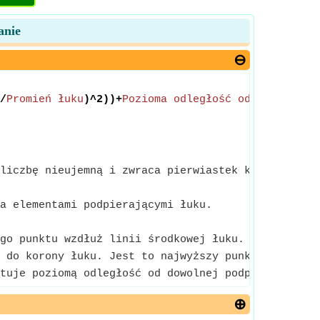
anie
/
Promień łuku
)^2))+
Pozioma odległość od podpory
)
liczbę nieujemną i zwraca pierwiastek kwadratowy p
a elementami podpierającymi łuku.
go punktu wzdłuż linii środkowej łuku. Zasadniczo 
 do korony łuku. Jest to najwyższy punkt łuku od 
tuje poziomą odległość od dowolnej podpory łuku d