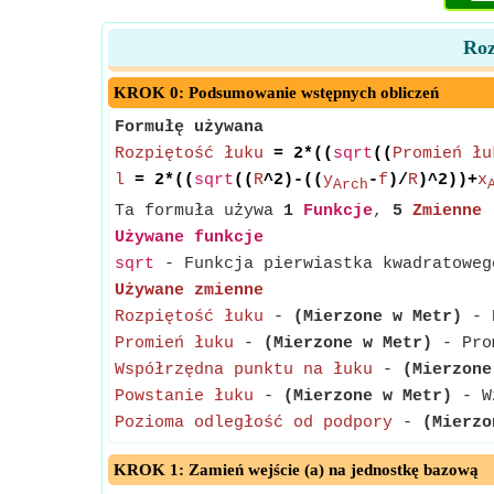
Roz
KROK 0: Podsumowanie wstępnych obliczeń
Formułę używana
Rozpiętość łuku
= 2*((
sqrt
((
Promień łu
l
= 2*((
sqrt
((
R
^2)-((
y
-
f
)/
R
)^2))+
x
Arch
Ta formuła używa
1
Funkcje
,
5
Zmienne
Używane funkcje
sqrt
- Funkcja pierwiastka kwadratowego
Używane zmienne
Rozpiętość łuku
-
(Mierzone w Metr)
- R
Promień łuku
-
(Mierzone w Metr)
- Prom
Współrzędna punktu na łuku
-
(Mierzone
Powstanie łuku
-
(Mierzone w Metr)
- Wz
Pozioma odległość od podpory
-
(Mierzo
KROK 1: Zamień wejście (a) na jednostkę bazową