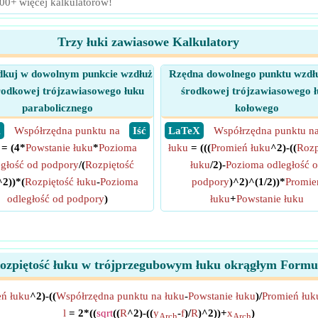
100+ więcej kalkulatorów!
Trzy łuki zawiasowe Kalkulatory
kuj w dowolnym punkcie wzdłuż
Rzędna dowolnego punktu wzdłuż
środkowej trójzawiasowego łuku
środkowej trójzawiasowego ł
parabolicznego
kołowego
X
Współrzędna punktu na
​ Iść
​ LaTeX
Współrzędna punktu n
= (4*
Powstanie łuku
*
Pozioma
łuku
= (((
Promień łuku
^2)-((
Rozp
egłość od podpory
/(
Rozpiętość
łuku
/2)-
Pozioma odległość 
^2))*(
Rozpiętość łuku
-
Pozioma
podpory
)^2)^(1/2))*
Promie
odległość od podpory
)
łuku
+
Powstanie łuku
ozpiętość łuku w trójprzegubowym łuku okrągłym Formu
ń łuku
^2)-((
Współrzędna punktu na łuku
-
Powstanie łuku
)/
Promień łuk
l
= 2*((
sqrt
((
R
^2)-((
y
-
f
)/
R
)^2))+
x
)
Arch
Arch