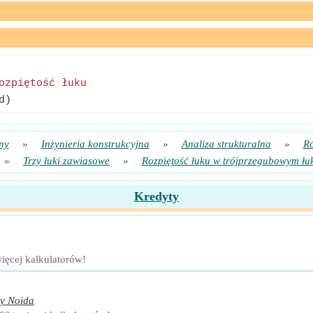
ozpiętość łuku
d)
ny
»
Inżynieria konstrukcyjna
»
Analiza strukturalna
»
Ró
»
Trzy łuki zawiasowe
»
Rozpiętość łuku w trójprzegubowym łu
Kredyty
ięcej kalkulatorów!
y Noida