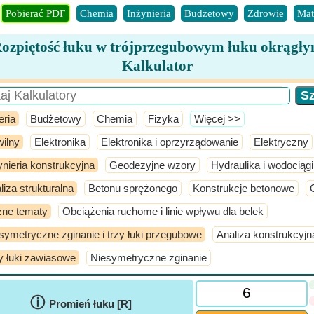
Pobierać PDF
Chemia
Inżynieria
Budżetowy
Zdrowie
Mat
ozpiętość łuku w trójprzegubowym łuku okrągł
Kalkulator
eria
Budżetowy
Chemia
Fizyka
​Więcej >>
ilny
Elektronika
Elektronika i oprzyrządowanie
Elektryczny
ynieria konstrukcyjna
Geodezyjne wzory
Hydraulika i wodociągi
liza strukturalna
Betonu sprężonego
Konstrukcje betonowe
ne tematy
Obciążenia ruchome i linie wpływu dla belek
symetryczne zginanie i trzy łuki przegubowe
Analiza konstrukcyjn
y łuki zawiasowe
Niesymetryczne zginanie
ⓘ
Promień łuku [R]