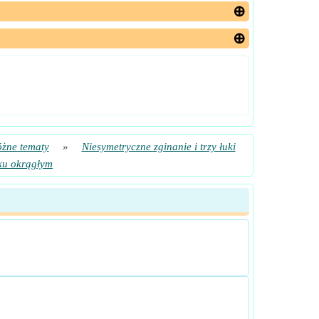
żne tematy
»
Niesymetryczne zginanie i trzy łuki
ku okrągłym