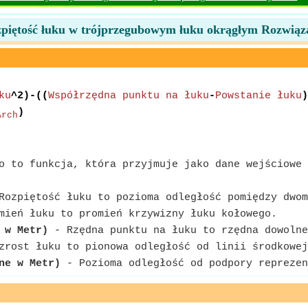
piętość łuku w trójprzegubowym łuku okrągłym Rozwiąz
ku
^2)-((
Współrzędna punktu na łuku
-
Powstanie łuku
)
)
Arch
 to funkcja, która przyjmuje jako dane wejściowe 
ozpiętość łuku to pozioma odległość pomiędzy dwom
ień łuku to promień krzywizny łuku kołowego.
 w Metr)
- Rzędna punktu na łuku to rzędna dowolne
rost łuku to pionowa odległość od linii środkowej
ne w Metr)
- Pozioma odległość od podpory reprezen