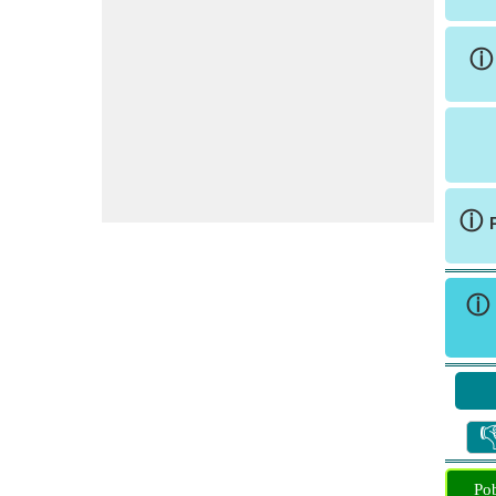
ⓘ
ⓘ

Pob