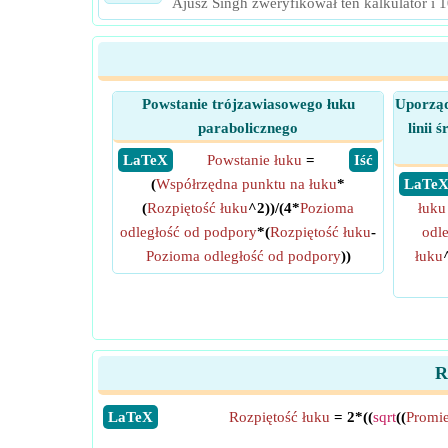
Ajusz Singh zweryfikował ten kalkulator i 
Powstanie trójzawiasowego łuku
Uporząd
parabolicznego
linii 
​ LaTeX
Powstanie łuku
=
​ Iść
(
Współrzędna punktu na łuku
*
​ LaTe
(
Rozpiętość łuku
^2))/(4*
Pozioma
łuku
odległość od podpory
*(
Rozpiętość łuku
-
odl
Pozioma odległość od podpory
))
łuku
R
​LaTeX
Rozpiętość łuku
= 2*((
sqrt
((
Promie