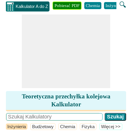
🔍
Pobierać PDF
Chemia
Inżynieria
B
Kalkulator A do Z
Teoretyczna przechyłka kolejowa
Kalkulator
Inżynieria
Budżetowy
Chemia
Fizyka
​Więcej >>