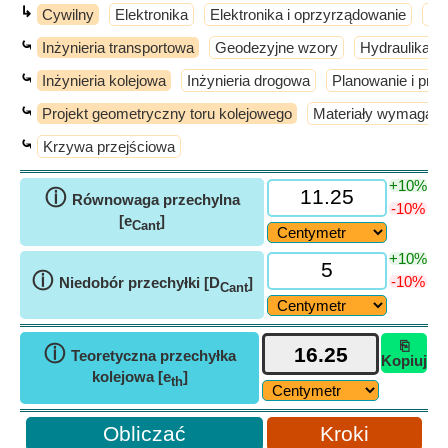
↳
Cywilny
Elektronika
Elektronika i oprzyrządowanie
El
⤿
Inżynieria transportowa
Geodezyjne wzory
Hydraulika i 
⤿
Inżynieria kolejowa
Inżynieria drogowa
Planowanie i proj
⤿
Projekt geometryczny toru kolejowego
Materiały wymagane
⤿
Krzywa przejściowa
+10%
ⓘ
Równowaga przechylna
-10%
[e
]
Cant
+10%
ⓘ
-10%
Niedobór przechyłki [D
]
Cant
⎘
ⓘ
Teoretyczna przechyłka
Kopiuj
kolejowa [e
]
th
Kroki