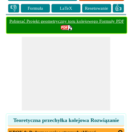
👎
👍
Formuła
LaTeX
Resetowanie
Pobierać Projekt geometryczny toru kolejowego Formuły PDF
Teoretyczna przechyłka kolejowa Rozwiązanie