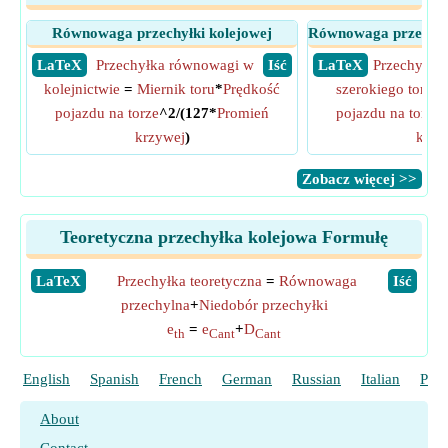
Równowaga przechyłki kolejowej
Równowaga przechyłk
​ LaTeX
Przechyłka równowagi w
​ Iść
​ LaTeX
Przechyłka
kolejnictwie
=
Miernik toru
*
Prędkość
szerokiego toru
= 
pojazdu na torze
^2/(127*
Promień
pojazdu na torze
^
krzywej
)
krzy
​Zobacz więcej >>
Teoretyczna przechyłka kolejowa Formułę
​LaTeX
Przechyłka teoretyczna
=
Równowaga
​Iść
przechylna
+
Niedobór przechyłki
e
=
e
+
D
th
Cant
Cant
English
Spanish
French
German
Russian
Italian
Port
About