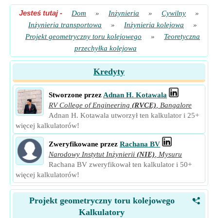
Jesteś tutaj
-
Dom
»
Inżynieria
»
Cywilny
»
Inżynieria transportowa
»
Inżynieria kolejowa
»
Projekt geometryczny toru kolejowego
»
Teoretyczna
przechyłka kolejowa
Kredyty
Stworzone przez
Adnan H. Kotawala
RV College of Engineering
(RVCE)
,
Bangalore
Adnan H. Kotawala utworzył ten kalkulator i 25+
więcej kalkulatorów!
Zweryfikowane przez
Rachana BV
Narodowy Instytut Inżynierii
(NIE)
,
Mysuru
Rachana BV zweryfikował ten kalkulator i 50+
więcej kalkulatorów!
Projekt geometryczny toru kolejowego
<
Kalkulatory