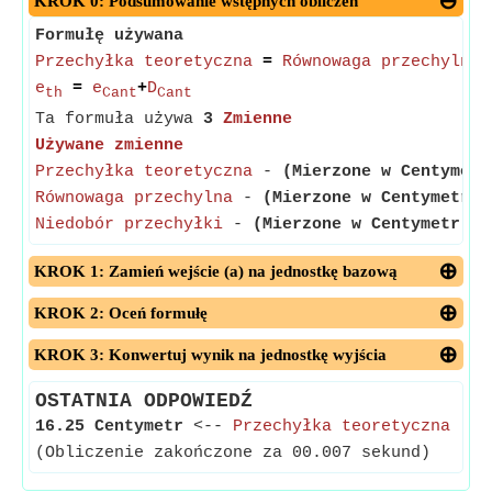
KROK 0: Podsumowanie wstępnych obliczeń
Formułę używana
Przechyłka teoretyczna
=
Równowaga przechylna
+
e
=
e
+
D
th
Cant
Cant
Ta formuła używa
3
Zmienne
Używane zmienne
Przechyłka teoretyczna
-
(Mierzone w Centymetr
Równowaga przechylna
-
(Mierzone w Centymetr)
-
Niedobór przechyłki
-
(Mierzone w Centymetr)
- 
KROK 1: Zamień wejście (a) na jednostkę bazową
KROK 2: Oceń formułę
KROK 3: Konwertuj wynik na jednostkę wyjścia
OSTATNIA ODPOWIEDŹ
16.25 Centymetr
<--
Przechyłka teoretyczna
(Obliczenie zakończone za 00.007 sekund)