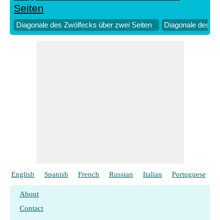
Seiten
Diagonale des Zwölfecks über zwei Seiten
Diagonale des Zw
English
Spanish
French
Russian
Italian
Portuguese
P
About
Contact