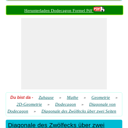
Diagonale des Zwölfecks über zwei Seiten gegeben Diagonale
über vier Seiten
​ Gehen
Herunterladen Dodecagon Formel Pdf
Diagonale des Zwölfecks über zwei Seiten mit gegebenem
Inradius
​ Gehen
Diagonale des Zwölfecks über zwei Seiten mit gegebenem
Umfang
​ Gehen
Diagonale des Zwölfecks über zwei Seiten mit gegebenem
Zirkumradius
​ Gehen
Diagonale des Zwölfecks über zwei Seiten mit gegebener
Breite
​ Gehen
Diagonale des Zwölfecks über zwei Seiten mit gegebener
Fläche
​ Gehen
Du bist da
-
Zuhause
»
Mathe
»
Geometrie
»
Diagonale des Zwölfecks über zwei Seiten mit gegebener
2D-Geometrie
»
Dodecagon
»
Diagonale von
Höhe
​ Gehen
Dodecagon
»
Diagonale des Zwölfecks über zwei Seiten
Diagonale des Zwölfecks über zwei