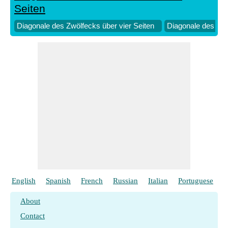
Seiten
Diagonale des Zwölfecks über vier Seiten
Diagonale des Zwö
English
Spanish
French
Russian
Italian
Portuguese
P
About
Contact