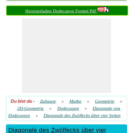
Diagonale des Zwölfecks über vier Seiten gegeben Diagonale
über sechs Seiten
​ Gehen
Herunterladen Dodecagon Formel Pdf
Diagonale des Zwölfecks über vier Seiten gegeben Diagonale
über zwei Seiten
​ Gehen
Diagonale des Zwölfecks über vier Seiten mit gegebenem
Inradius
​ Gehen
Diagonale des Zwölfecks über vier Seiten mit gegebenem
Umfang
​ Gehen
Diagonale des Zwölfecks über vier Seiten mit gegebenem
Zirkumradius
​ Gehen
Diagonale des Zwölfecks über vier Seiten mit gegebener
Breite
​ Gehen
Du bist da
-
Zuhause
»
Mathe
»
Geometrie
»
Diagonale des Zwölfecks über vier Seiten mit gegebener Höhe
2D-Geometrie
»
Dodecagon
»
Diagonale von
​ Gehen
Dodecagon
»
Diagonale des Zwölfecks über vier Seiten
Diagonale des Zwölfecks über vier