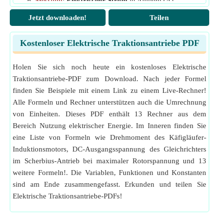
τ
Messung
:
Elektrischer Strom
in Ampere (A)
Lastdrehmoment
(Newtonmeter)
L
Elektrischer Strom Einheitenumrechnung
τ
Mechanische Zeitkonstante des Motors
(Zweite)
Jetzt downloaden!
Teilen
m
Messung
:
Zeit
in Zweite (s)
ω
Winkelfrequenz
(Radiant pro Sekunde)
Zeit Einheitenumrechnung
f
Kostenloser Elektrische Traktionsantriebe PDF
Messung
:
Trägheitsmoment
in Kilogramm Quadratme
ω
Anfängliche Winkelgeschwindigkeit
(Radiant
m1
ter (kg·m²)
pro Sekunde)
Holen Sie sich noch heute ein kostenloses Elektrische
Trägheitsmoment Einheitenumrechnung
ω
Endgültige Winkelgeschwindigkeit
(Radiant pro
m2
Traktionsantriebe-PDF zum Download. Nach jeder Formel
Messung
:
Drehmoment
in Newtonmeter (N*m)
Sekunde)
Drehmoment Einheitenumrechnung
finden Sie Beispiele mit einem Link zu einem Live-Rechner!
Alle Formeln und Rechner unterstützen auch die Umrechnung
Messung
:
Winkelgeschwindigkeit
in Radiant pro Seku
nde (rad/s)
von Einheiten. Dieses PDF enthält 13 Rechner aus dem
Winkelgeschwindigkeit Einheitenumrechnung
Bereich Nutzung elektrischer Energie. Im Inneren finden Sie
Messung
:
Elektrisches Potenzial
in Volt (V)
eine Liste von Formeln wie Drehmoment des Käfigläufer-
Elektrisches Potenzial Einheitenumrechnung
Induktionsmotors, DC-Ausgangsspannung des Gleichrichters
Messung
:
Elektrischer Widerstand
in Ohm (Ω)
im Scherbius-Antrieb bei maximaler Rotorspannung und 13
Elektrischer Widerstand Einheitenumrechnung
weitere Formeln!. Die Variablen, Funktionen und Konstanten
Messung
:
Winkel
in Grad (°)
sind am Ende zusammengefasst. Erkunden und teilen Sie
Winkel Einheitenumrechnung
Elektrische Traktionsantriebe-PDFs!
Messung
:
Winkelfrequenz
in Radiant pro Sekunde (ra
d/s)