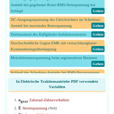
Antrieb bei gegebener Rotor-RMS-Netzspannung bei
Schlupf
​Gehen
DC-Ausgangsspannung des Gleichrichters im Scherbius-
Antrieb bei maximaler Rotorspannung
​Gehen
Drehmoment des Käfigläufer-Induktionsmotors
​Gehen
Durchschnittliche Gegen-EMK mit vernachlässigbarer
Kommutierungsüberlappung
​Gehen
Motorklemmenspannung beim regenerativen Bremsen
​Gehen
Schlupf des Scherbius-Antriebs bei RMS-Netzspannung
​Gehen
In Elektrische Traktionsantriebe PDF verwendete
Variablen
Startzeit für einen Induktionsmotor ohne Last
​Gehen
Vom Scherbius-Antrieb erzeugtes Drehmoment
​Gehen
a
Zahnrad-Zähneverhältnis
gear
Während des Übergangsbetriebs verlorene Energie
E
Stromspannung
(Volt)
​Gehen