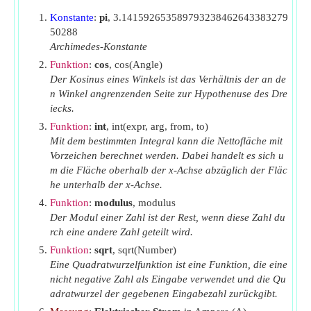
R
Widerstand der Motorwicklung
(Ohm)
Konstante
:
pi
, 3.141592653589793238462643383279
R
Rotorwiderstand
(Ohm)
r
50288
R
Statorwiderstand
(Ohm)
Archimedes-Konstante
s
s
Funktion
:
cos
, cos(Angle)
Unterhose
Der Kosinus eines Winkels ist das Verhältnis der an de
s
Schlupf bei maximalem Drehmoment
m
n Winkel angrenzenden Seite zur Hypothenuse des Dre
t
Benötigte Zeit für die Fahrgeschwindigkeit
(Zweite)
iecks.
T
Dauer der vollständigen Operation
(Zweite)
Funktion
:
int
, int(expr, arg, from, to)
Mit dem bestimmten Integral kann die Nettofläche mit
t
Einschaltdauer
(Zweite)
on
Vorzeichen berechnet werden. Dabei handelt es sich u
t
Startzeit für Induktionsmotor ohne Last
(Zweite)
s
m die Fläche oberhalb der x-Achse abzüglich der Fläc
he unterhalb der x-Achse.
V
Motorklemmenspannung
(Volt)
a
Funktion
:
modulus
, modulus
V
Quellenspannung
(Volt)
s
Der Modul einer Zahl ist der Rest, wenn diese Zahl du
X
rch eine andere Zahl geteilt wird.
Rotorreaktanz
(Ohm)
r
Funktion
:
sqrt
, sqrt(Number)
X
Statorreaktanz
(Ohm)
s
Eine Quadratwurzelfunktion ist eine Funktion, die eine
θ
Zündwinkel
(Grad)
nicht negative Zahl als Eingabe verwendet und die Qu
τ
adratwurzel der gegebenen Eingabezahl zurückgibt.
Drehmoment
(Newtonmeter)