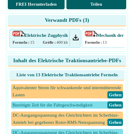
FREI Herunterladen
Teilen
Verwandt PDFs (
3
)
Elektrische Zugphysik
Mechanik der Zug
Formeln :
15
Größe :
400
kb
Formeln :
13
Grö
Inhalt des Elektrische Traktionsantriebe-PDFs
Liste von 13 Elektrische Traktionsantriebe Formeln
Äquivalenter Strom für schwankende und intermittierende
Lasten
​Gehen
Benötigte Zeit für die Fahrgeschwindigkeit
​Gehen
DC-Ausgangsspannung des Gleichrichters im Scherbius-
Antrieb bei gegebener Rotor-RMS-Netzspannung
​Gehen
DC-Ausgangsspannung des Gleichrichters im Scherbius-