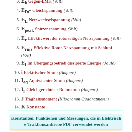
E
Gegen-EMK
(Volt)
b
Zahnrad-Zähneverhältnis
​Gehen
E
Gleichspannung
(Volt)
DC
E
Netzwechselspannung
(Volt)
L
E
Spitzenspannung
(Volt)
peak
E
Effektivwert der rotorseitigen Netzspannung
(Volt)
r
E
Effektive Rotor-Netzspannung mit Schlupf
rms
(Volt)
E
Im Übergangsbetrieb dissipierte Energie
(Joule)
t
i
Elektrischer Strom
(Ampere)
I
Äquivalenter Strom
(Ampere)
eq
I
Gleichgerichteter Rotorstrom
(Ampere)
r
J
Trägheitsmoment
(Kilogramm Quadratmeter)
K
Konstante
n
Nummer 1 der Zähne des Antriebsrads
1
Konstanten, Funktionen und Messungen, die in Elektrisch
n
Nummer 2 der Zähne des angetriebenen Zahnrads
e Traktionsantriebe PDF verwendet werden
2