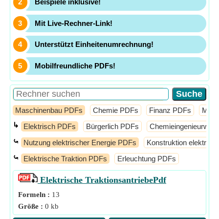
Beispiele inklusive!
Mit Live-Rechner-Link!
Unterstützt Einheitenumrechnung!
Mobilfreundliche PDFs!
Maschinenbau PDFs
Chemie PDFs
Finanz PDFs
Math
↳
Elektrisch PDFs
Bürgerlich PDFs
Chemieingenieurwes
⤿
Nutzung elektrischer Energie PDFs
Konstruktion elektris
⤿
Elektrische Traktion PDFs
Erleuchtung PDFs
Elektrische Traktionsantriebe
Pdf
Formeln :
13
Größe :
0 kb