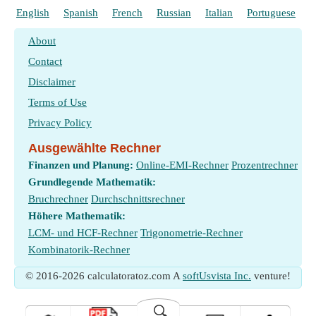
Winkelfrequenz Einheitenumrechnung
English
Spanish
French
Russian
Italian
Portuguese
P
Messung
:
Energie
in Joule (J)
About
Energie Einheitenumrechnung
Contact
Disclaimer
Terms of Use
Privacy Policy
Ausgewählte Rechner
Finanzen und Planung:
Online-EMI-Rechner
Prozentrechner
Grundlegende Mathematik:
Bruchrechner
Durchschnittsrechner
Höhere Mathematik:
LCM- und HCF-Rechner
Trigonometrie-Rechner
Kombinatorik-Rechner
© 2016-2026 calculatoratoz.com A
softUsvista Inc.
venture!
🔍