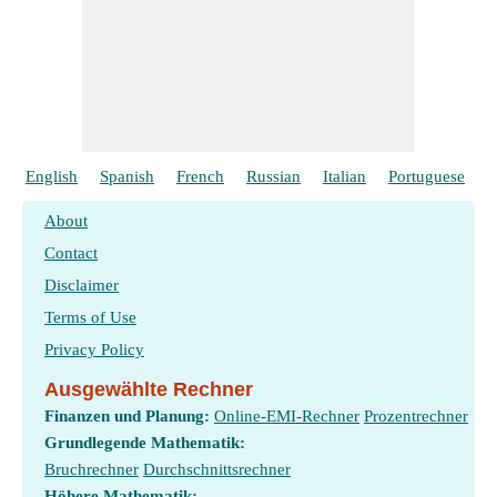
English
Spanish
French
Russian
Italian
Portuguese
P
About
Contact
Disclaimer
Terms of Use
Privacy Policy
Ausgewählte Rechner
Finanzen und Planung:
Online-EMI-Rechner
Prozentrechner
Grundlegende Mathematik:
Bruchrechner
Durchschnittsrechner
Höhere Mathematik: