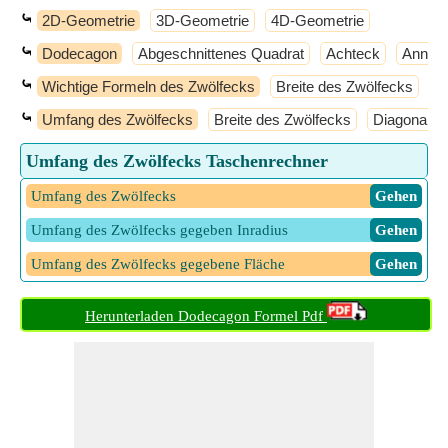
⤿
2D-Geometrie
3D-Geometrie
4D-Geometrie
⤿
Dodecagon
Abgeschnittenes Quadrat
Achteck
Annulu
⤿
Wichtige Formeln des Zwölfecks
Breite des Zwölfecks
D
⤿
Umfang des Zwölfecks
Breite des Zwölfecks
Diagonale 
Umfang des Zwölfecks Taschenrechner
Umfang des Zwölfecks
​ Gehen
Umfang des Zwölfecks gegeben Inradius
​ Gehen
Umfang des Zwölfecks gegebene Fläche
​ Gehen
Herunterladen Dodecagon Formel Pdf