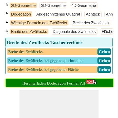
⤿
2D-Geometrie
3D-Geometrie
4D-Geometrie
⤿
Dodecagon
Abgeschnittenes Quadrat
Achteck
Annulu
⤿
Wichtige Formeln des Zwölfecks
Breite des Zwölfecks
D
⤿
Breite des Zwölfecks
Diagonale des Zwölfecks
Fläche d
Breite des Zwölfecks Taschenrechner
Breite des Zwölfecks
​ Gehen
Breite des Zwölfecks bei gegebenem Inradius
​ Gehen
Breite des Zwölfecks bei gegebener Fläche
​ Gehen
Herunterladen Dodecagon Formel Pdf