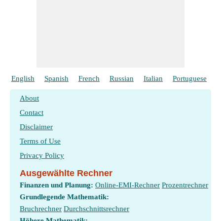
English
Spanish
French
Russian
Italian
Portuguese
P
About
Contact
Disclaimer
Terms of Use
Privacy Policy
Ausgewählte Rechner
Finanzen und Planung:
Online-EMI-Rechner
Prozentrechner
Grundlegende Mathematik:
Bruchrechner
Durchschnittsrechner
Höhere Mathematik: