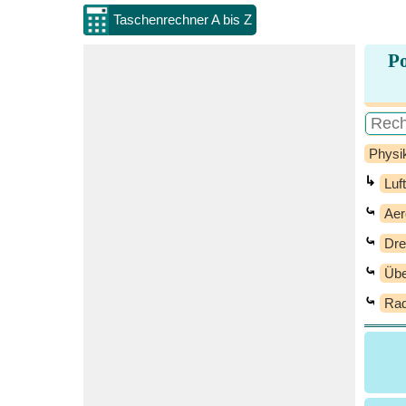
Taschenrechner A bis Z
Po
Physi
↳
Luf
⤿
Aer
⤿
Dre
⤿
Übe
⤿
Rad