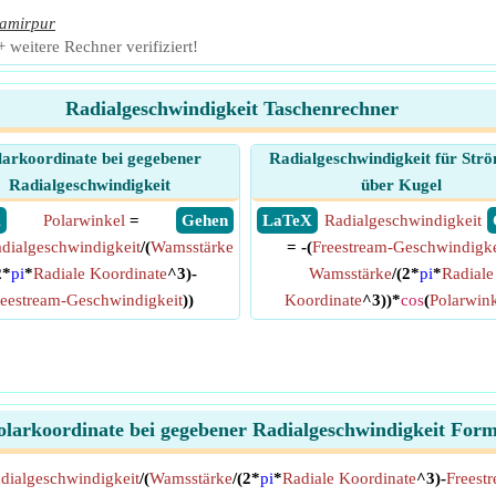
amirpur
weitere Rechner verifiziert!
Radialgeschwindigkeit Taschenrechner
larkoordinate bei gegebener
Radialgeschwindigkeit für Str
Radialgeschwindigkeit
über Kugel
X
Polarwinkel
=
​ Gehen
​ LaTeX
Radialgeschwindigkeit
dialgeschwindigkeit
/(
Wamsstärke
= -(
Freestream-Geschwindigke
2*
pi
*
Radiale Koordinate
^3)-
Wamsstärke
/(2*
pi
*
Radiale
reestream-Geschwindigkeit
))
Koordinate
^3))*
cos
(
Polarwin
olarkoordinate bei gegebener Radialgeschwindigkeit Form
dialgeschwindigkeit
/(
Wamsstärke
/(2*
pi
*
Radiale Koordinate
^3)-
Freest