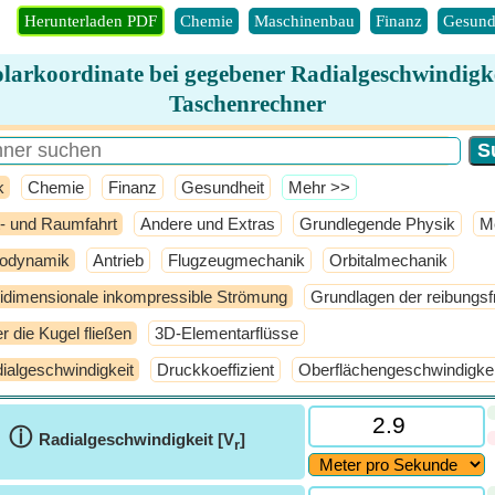
Herunterladen PDF
Chemie
Maschinenbau
Finanz
Gesund
larkoordinate bei gegebener Radialgeschwindigk
Taschenrechner
k
Chemie
Finanz
Gesundheit
​Mehr >>
t- und Raumfahrt
Andere und Extras
Grundlegende Physik
M
odynamik
Antrieb
Flugzeugmechanik
Orbitalmechanik
idimensionale inkompressible Strömung
Grundlagen der reibungs
r die Kugel fließen
3D-Elementarflüsse
ialgeschwindigkeit
Druckkoeffizient
Oberflächengeschwindigkei
ⓘ
Radialgeschwindigkeit [V
]
r