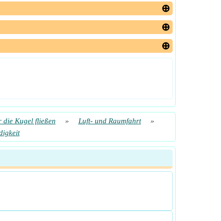
 die Kugel fließen
»
Luft- und Raumfahrt
»
igkeit