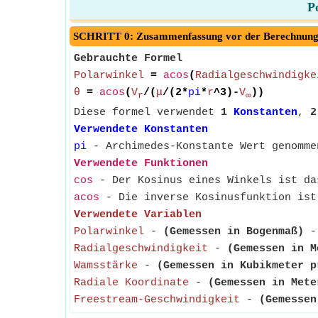
P
SCHRITT 0: Zusammenfassung vor der Berechnun
Gebrauchte Formel
Polarwinkel
=
acos
(
Radialgeschwindigke
θ
=
acos
(
V
/(
μ
/(2*
pi
*
r
^3)-
V
))
r
∞
Diese formel verwendet
1
Konstanten
,
2
Verwendete Konstanten
pi
- Archimedes-Konstante Wert genomme
Verwendete Funktionen
cos
- Der Kosinus eines Winkels ist da
acos
- Die inverse Kosinusfunktion ist 
Verwendete Variablen
Polarwinkel
-
(Gemessen in Bogenmaß)
- 
Radialgeschwindigkeit
-
(Gemessen in M
Wamsstärke
-
(Gemessen in Kubikmeter p
Radiale Koordinate
-
(Gemessen in Mete
Freestream-Geschwindigkeit
-
(Gemessen