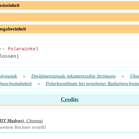
siseinheit
usgabeeinheit
--
Polarwinkel
lossen)
odynamik
»
Dreidimensionale inkompressible Strömung
»
Über
lgeschwindigkeit
»
Polarkoordinate bei gegebener Radialgeschwind
Credits
IIT Madras)
,
Chennai
eitere Rechner erstellt!