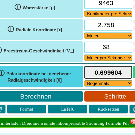
ⓘ
Wamsstärke [μ]
ⓘ
Radiale Koordinate [r]
ⓘ
Freestream-Geschwindigkeit [V
]
∞
ⓘ
Polarkoordinate bei gegebener
Radialgeschwindigkeit [θ]
Schritte

Formel
LaTeX
Rücksetzen
runterladen Dreidimensionale inkompressible Strömung Formeln Pdf