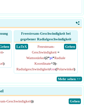
<
ömung
Freestream-Geschwindigkeit bei
gegebener Radialgeschwindigkeit
​ Gehen
​ LaTeX
Freestream-
​ Gehen
it
-
Geschwindigkeit
=
Wamsstärke
/(2*
pi
*
Radiale
kel
)
Koordinate
^3)-
Radialgeschwindigkeit
/
cos
(
Polarwinkel
)
​Mehr sehen >>
el
ream-Geschwindigkeit
))
​Gehen