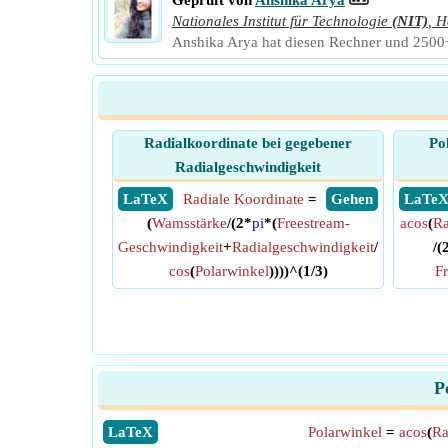
Geprüft von
Anshika Arya
Nationales Institut für Technologie
(NIT)
,
H
Anshika Arya hat diesen Rechner und 2500+ 
Radialkoordinate bei gegebener
Po
Radialgeschwindigkeit
​ LaTeX
Radiale Koordinate
=
​ Gehen
​ LaTe
(
Wamsstärke
/(2*
pi
*(
Freestream-
acos
(
Ra
Geschwindigkeit
+
Radialgeschwindigkeit
/
/(
cos
(
Polarwinkel
))))^(1/3)
F
P
​LaTeX
Polarwinkel
=
acos
(
Ra