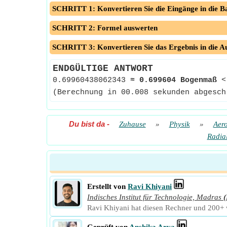
SCHRITT 1: Konvertieren Sie die Eingänge in die Ba
SCHRITT 2: Formel auswerten
SCHRITT 3: Konvertieren Sie das Ergebnis in die A
ENDGÜLTIGE ANTWORT
0.69960438062343
≈
0.699604 Bogenmaß
<
(Berechnung in 00.008 sekunden abgesch
Du bist da
-
Zuhause
»
Physik
»
Aer
Radia
Erstellt von
Ravi Khiyani
Indisches Institut für Technologie, Madras
(
Ravi Khiyani hat diesen Rechner und 200+ w