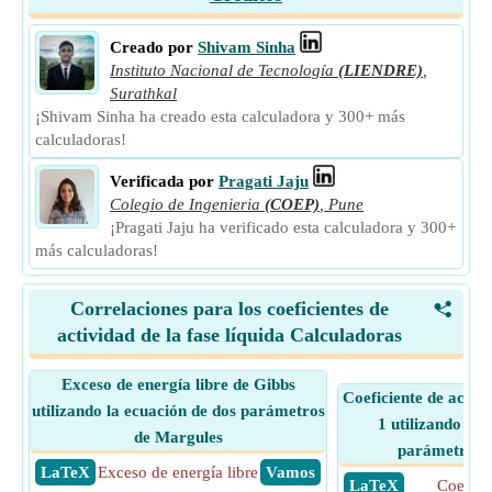
Creado por
Shivam Sinha
Instituto Nacional de Tecnología
(LIENDRE)
,
Surathkal
¡Shivam Sinha ha creado esta calculadora y 300+ más
calculadoras!
Verificada por
Pragati Jaju
Colegio de Ingenieria
(COEP)
,
Pune
¡Pragati Jaju ha verificado esta calculadora y 300+
más calculadoras!
Correlaciones para los coeficientes de
<
actividad de la fase líquida Calculadoras
Exceso de energía libre de Gibbs
Coeficiente de activ
utilizando la ecuación de dos parámetros
1 utilizando la 
de Margules
parámetros 
​ LaTeX
Exceso de energía libre
​ Vamos
​ LaTeX
Coefici