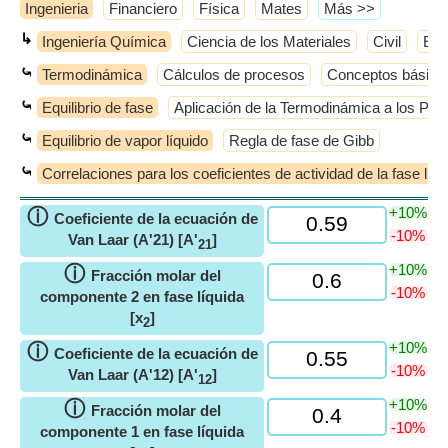
Ingenieria
Financiero
Física
Mates
​Más >>
↳
Ingeniería Química
Ciencia de los Materiales
Civil
Elé
⤿
Termodinámica
Cálculos de procesos
Conceptos básico
⤿
Equilibrio de fase
Aplicación de la Termodinámica a los Pro
⤿
Equilibrio de vapor líquido
Regla de fase de Gibb
⤿
Correlaciones para los coeficientes de actividad de la fase líqu
+10%
ⓘ
Coeficiente de la ecuación de
-10%
Van Laar (A'21) [A'
]
21
+10%
ⓘ
Fracción molar del
-10%
componente 2 en fase líquida
[x
]
2
+10%
ⓘ
Coeficiente de la ecuación de
-10%
Van Laar (A'12) [A'
]
12
+10%
ⓘ
Fracción molar del
-10%
componente 1 en fase líquida