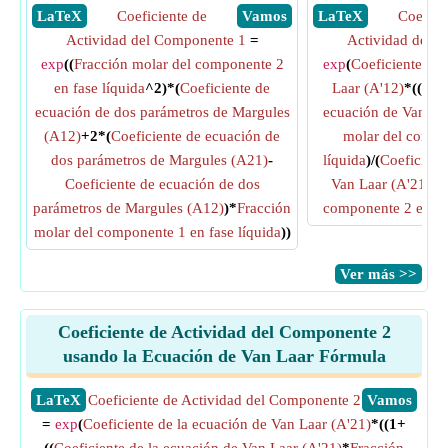
​ LaTeX
Coeficiente de
​ Vamos
​ LaTeX
Coefici
Actividad del Componente 1
=
Actividad del 
exp
((
Fracción molar del componente 2
exp
(
Coeficiente de 
en fase líquida
^2)*(
Coeficiente de
Laar (A'12)
*((1+(
ecuación de dos parámetros de Margules
ecuación de Van La
(A12)
+2*(
Coeficiente de ecuación de
molar del compo
dos parámetros de Margules (A21)
-
líquida
)/(
Coeficient
Coeficiente de ecuación de dos
Van Laar (A'21)
*
F
parámetros de Margules (A12)
)*
Fracción
componente 2 en fas
molar del componente 1 en fase líquida
))
​Ver más >>
Coeficiente de Actividad del Componente 2
usando la Ecuación de Van Laar Fórmula
​LaTeX
Coeficiente de Actividad del Componente 2
​Vamos
=
exp
(
Coeficiente de la ecuación de Van Laar (A'21)
*((1+