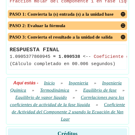
Fracción molar del componente 1 en fase líquid
PASO 1: Convierta la (s) entrada (s) a la unidad base
PASO 2: Evaluar la fórmula
PASO 3: Convierta el resultado a la unidad de salida
RESPUESTA FINAL
1.0905377860945
≈
1.090538
<--
Coeficiente de 
(Cálculo completado en 00.006 segundos)
Aquí estás
-
Inicio
»
Ingenieria
»
Ingeniería
Química
»
Termodinámica
»
Equilibrio de fase
»
Equilibrio de vapor líquido
»
Correlaciones para los
coeficientes de actividad de la fase líquida
»
Coeficiente
de Actividad del Componente 2 usando la Ecuación de Van
Laar
Créditos