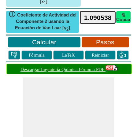
[x
]
1
ⓘ
Coeficiente de Actividad del
⎘
Copiar
Componente 2 usando la
Ecuación de Van Laar [γ
]
2
Pasos
👎
👍
Fórmula
LaTeX
Reiniciar
Descargar Ingeniería Química Fórmula PDF