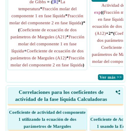
de Gibbs
= (
[R]
*
La
Actividad del 
temperatura
*
Fracción molar del
exp
((
Fracción mola
componente 1 en fase líquida
*
Fracción
en fase líquida
^2)
molar del componente 2 en fase líquida
)*
ecuación de dos par
(
Coeficiente de ecuación de dos
(A12)
+2*(
Coeficie
parámetros de Margules (A21)
*
Fracción
dos parámetros de
molar del componente 1 en fase
Coeficiente de 
líquida
+
Coeficiente de ecuación de dos
parámetros de Margu
parámetros de Margules (A12)
*
Fracción
molar del componente
molar del componente 2 en fase líquida
)
​Ver más >>
Correlaciones para los coeficientes de
<
actividad de la fase líquida Calculadoras
Coeficiente de actividad del componente
1 utilizando la ecuación de dos
Coeficiente de Activ
parámetros de Margules
1 usando la Ecua