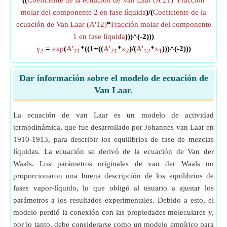
((
Coeficiente de la ecuación de Van Laar (A'21)
*
Fracción
molar del componente 2 en fase líquida
)/(
Coeficiente de la
ecuación de Van Laar (A'12)
*
Fracción molar del componente
1 en fase líquida
)))^(-2)))
γ
=
exp
(
A'
*((1+((
A'
*
x
)/(
A'
*
x
)))^(-2)))
2
21
21
2
12
1
Dar información sobre el modelo de ecuación de
Van Laar.
La ecuación de van Laar es un modelo de actividad
termodinámica, que fue desarrollado por Johannes van Laar en
1910-1913, para describir los equilibrios de fase de mezclas
líquidas. La ecuación se derivó de la ecuación de Van der
Waals. Los parámetros originales de van der Waals no
proporcionaron una buena descripción de los equilibrios de
fases vapor-líquido, lo que obligó al usuario a ajustar los
parámetros a los resultados experimentales. Debido a esto, el
modelo perdió la conexión con las propiedades moleculares y,
por lo tanto, debe considerarse como un modelo empírico para