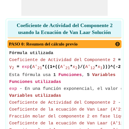
Coeficiente de Actividad del Componente 2
usando la Ecuación de Van Laar Solución
PASO 0: Resumen del cálculo previo
Fórmula utilizada
Coeficiente de Actividad del Componente 2
=
ex
γ
=
exp
(
A'
*((1+((
A'
*
x
)/(
A'
*
x
)))^(-2)))
2
21
21
2
12
1
Esta fórmula usa
1
Funciones
,
5
Variables
Funciones utilizadas
exp
- En una función exponencial, el valor de 
Variables utilizadas
Coeficiente de Actividad del Componente 2
- El 
Coeficiente de la ecuación de Van Laar (A'21)
-
Fracción molar del componente 2 en fase líquid
Coeficiente de la ecuación de Van Laar (A'12)
-