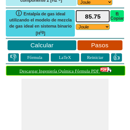
componente 2 [H2
]
ⓘ
Entalpía de gas ideal
⎘
Copiar
utilizando el modelo de mezcla
de gas ideal en sistema binario
ig
[H
]
Pasos
👎
👍
Fórmula
LaTeX
Reiniciar
Descargar Ingeniería Química Fórmula PDF