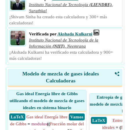
Instituto Nacional de Tecnología
(LIENDRE)
,
Surathkal
¡Shivam Sinha ha creado esta calculadora y 300+ más
calculadoras!
Verificada por
Akshada Kulkarni
Instituto Nacional de Tecnología de la
Información
(NIIT)
,
Neemrana
¡Akshada Kulkarni ha verificado esta calculadora y 900+
más calculadoras!
Modelo de mezcla de gases ideales
<
Calculadoras
Gas ideal Energía libre de Gibbs
Entropía de gas id
utilizando el modelo de mezcla de gases
modelo de mezcla de 
ideales en sistema binario
bina
​ LaTeX
Gas ideal Energía libre
​ Vamos
​ LaTeX
Entropía 
de Gibbs
=
modulus
((
Fracción molar del
ideales
= (
Frac