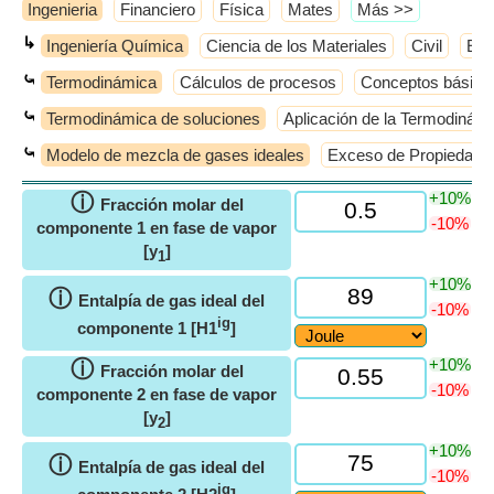
Ingenieria
Financiero
Física
Mates
​Más >>
↳
Ingeniería Química
Ciencia de los Materiales
Civil
Elé
⤿
Termodinámica
Cálculos de procesos
Conceptos básico
⤿
Termodinámica de soluciones
Aplicación de la Termodinámi
⤿
Modelo de mezcla de gases ideales
Exceso de Propiedade
+10%
ⓘ
Fracción molar del
-10%
componente 1 en fase de vapor
[y
]
1
+10%
ⓘ
Entalpía de gas ideal del
-10%
ig
componente 1 [H1
]
+10%
ⓘ
Fracción molar del
-10%
componente 2 en fase de vapor
[y
]
2
+10%
ⓘ
Entalpía de gas ideal del
-10%
ig