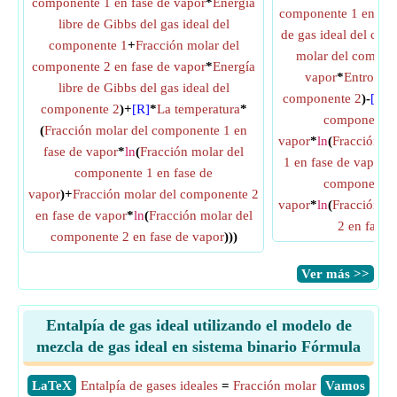
componente 1 en fase de vapor
*
Energía
componente 1 en fas
libre de Gibbs del gas ideal del
de gas ideal del com
componente 1
+
Fracción molar del
molar del compone
componente 2 en fase de vapor
*
Energía
vapor
*
Entropía 
libre de Gibbs del gas ideal del
componente 2
)-
[R]
*
componente 2
)+
[R]
*
La temperatura
*
componente 1
(
Fracción molar del componente 1 en
vapor
*
ln
(
Fracción m
fase de vapor
*
ln
(
Fracción molar del
1 en fase de vapor
)
componente 1 en fase de
componente 2
vapor
)+
Fracción molar del componente 2
vapor
*
ln
(
Fracción m
en fase de vapor
*
ln
(
Fracción molar del
2 en fase 
componente 2 en fase de vapor
)))
​Ver más >>
Entalpía de gas ideal utilizando el modelo de
mezcla de gas ideal en sistema binario Fórmula
​LaTeX
Entalpía de gases ideales
=
Fracción molar
​Vamos