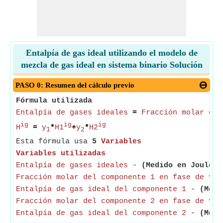
Entalpía de gas ideal utilizando el modelo de
mezcla de gas ideal en sistema binario Solución
PASO 0: Resumen del cálculo previo
Fórmula utilizada
Entalpía de gases ideales
=
Fracción molar del
ig
ig
ig
H
=
y
*
H1
+
y
*
H2
1
2
Esta fórmula usa
5
Variables
Variables utilizadas
Entalpía de gases ideales
-
(Medido en Joule)
-
Fracción molar del componente 1 en fase de vap
Entalpía de gas ideal del componente 1
-
(Medi
Fracción molar del componente 2 en fase de vap
Entalpía de gas ideal del componente 2
-
(Medi