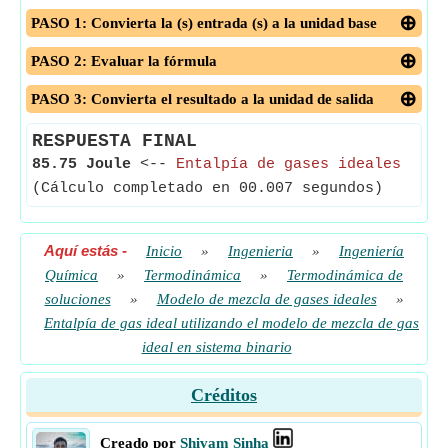
PASO 1: Convierta la (s) entrada (s) a la unidad base
PASO 2: Evaluar la fórmula
PASO 3: Convierta el resultado a la unidad de salida
RESPUESTA FINAL
85.75 Joule
<--
Entalpía de gases ideales
(Cálculo completado en 00.007 segundos)
Aquí estás
-
Inicio
»
Ingenieria
»
Ingeniería
Química
»
Termodinámica
»
Termodinámica de
soluciones
»
Modelo de mezcla de gases ideales
»
Entalpía de gas ideal utilizando el modelo de mezcla de gas
ideal en sistema binario
Créditos
Creado por
Shivam Sinha