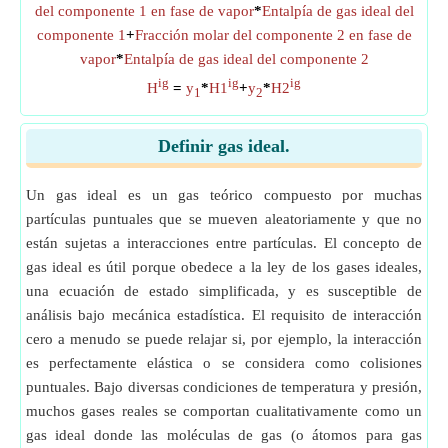
del componente 1 en fase de vapor
*
Entalpía de gas ideal del
componente 1
+
Fracción molar del componente 2 en fase de
vapor
*
Entalpía de gas ideal del componente 2
ig
ig
ig
H
=
y
*
H1
+
y
*
H2
1
2
Definir gas ideal.
Un gas ideal es un gas teórico compuesto por muchas
partículas puntuales que se mueven aleatoriamente y que no
están sujetas a interacciones entre partículas. El concepto de
gas ideal es útil porque obedece a la ley de los gases ideales,
una ecuación de estado simplificada, y es susceptible de
análisis bajo mecánica estadística. El requisito de interacción
cero a menudo se puede relajar si, por ejemplo, la interacción
es perfectamente elástica o se considera como colisiones
puntuales. Bajo diversas condiciones de temperatura y presión,
muchos gases reales se comportan cualitativamente como un
gas ideal donde las moléculas de gas (o átomos para gas